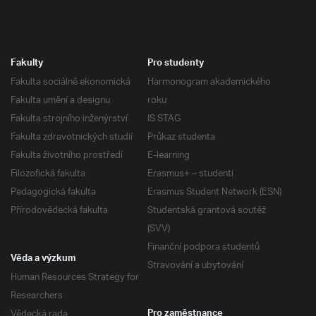
Fakulty
Pro studenty
Fakulta sociálně ekonomická
Harmonogram akademického
Fakulta umění a designu
roku
Fakulta strojního inženýrství
IS STAG
Fakulta zdravotnických studií
Průkaz studenta
Fakulta životního prostředí
E-learning
Filozofická fakulta
Erasmus+ – studenti
Pedagogická fakulta
Erasmus Student Network (ESN)
Přírodovědecká fakulta
Studentská grantová soutěž
(SVV)
Finanční podpora studentů
Věda a výzkum
Stravování a ubytování
Human Resources Strategy for
Researchers
Vědecká rada
Pro zaměstnance