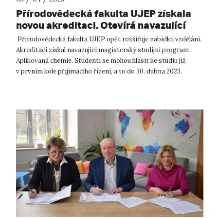
Přírodovědecká fakulta UJEP získala
novou akreditaci. Otevírá navazující
magisterský program Aplikovaná
Přírodovědecká fakulta UJEP opět rozšiřuje nabídku vzdělání.
chemie
Akreditaci získal navazující magisterský studijní program
Aplikovaná chemie. Studenti se mohou hlásit ke studiu již
v prvním kole přijímacího řízení, a to do 30. dubna 2023.
„Chemie je v ...