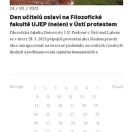
24 / 03 / 2023
Den učitelů oslaví na Filozofické
fakultě UJEP (nejen) v Ústí protestem
Filozofická fakulta Univerzity J. E. Purkyně v Ústí nad Labem
se v úterý 28. 3. 2023 připojí k protestní akci Hodina pravdy.
Akce má upozornit na nerovné podmínky na českých vysokých
školách a podfinancování zejména humanitních a
společenskovědních obo...
Novější
Starší
1
2
3
4
5
6
7
8
9
10
11
12
13
14
15
16
17
18
19
20
21
22
23
24
25
26
27
28
29
30
31