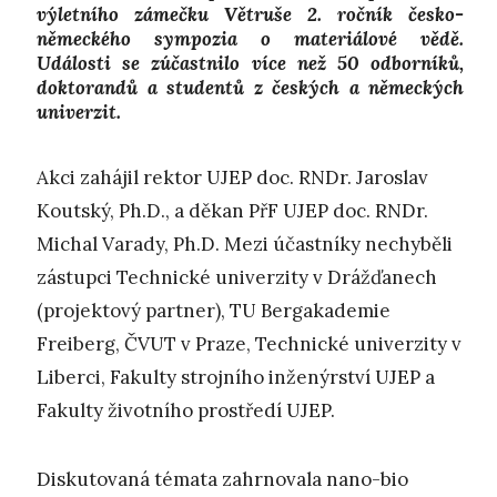
výletního zámečku Větruše 2. ročník česko-
německého sympozia o materiálové vědě.
Události se zúčastnilo více než 50 odborníků,
doktorandů a studentů z českých a německých
univerzit.
Akci zahájil rektor UJEP doc. RNDr. Jaroslav
Koutský, Ph.D., a děkan PřF UJEP doc. RNDr.
Michal Varady, Ph.D. Mezi účastníky nechyběli
zástupci Technické univerzity v Drážďanech
(projektový partner), TU Bergakademie
Freiberg, ČVUT v Praze, Technické univerzity v
Liberci, Fakulty strojního inženýrství UJEP a
Fakulty životního prostředí UJEP.
Diskutovaná témata zahrnovala nano-bio