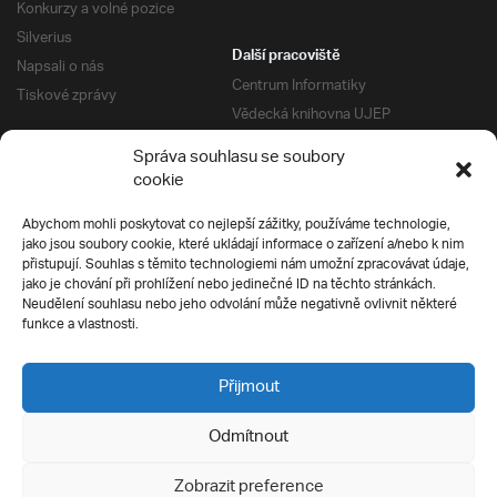
Konkurzy a volné pozice
Silverius
Další pracoviště
Napsali o nás
Centrum Informatiky
Tiskové zprávy
Vědecká knihovna UJEP
Správa kolejí a menz
Správa souhlasu se soubory
Univerzitní centrum podpory
Pro absolventy
cookie
Klub absolventů
Abychom mohli poskytovat co nejlepší zážitky, používáme technologie,
Silverius
jako jsou soubory cookie, které ukládají informace o zařízení a/nebo k nim
Pro uchazeče
přistupují. Souhlas s těmito technologiemi nám umožní zpracovávat údaje,
Přijímací řízení
jako je chování při prohlížení nebo jedinečné ID na těchto stránkách.
Neudělení souhlasu nebo jeho odvolání může negativně ovlivnit některé
E-prihlaska
Ochrana soukromí
funkce a vlastnosti.
Podmínky přijímacího řízení
Přípravné kurzy
Přijmout
Odmítnout
Všechna práva vyhrazena
Zobrazit preference