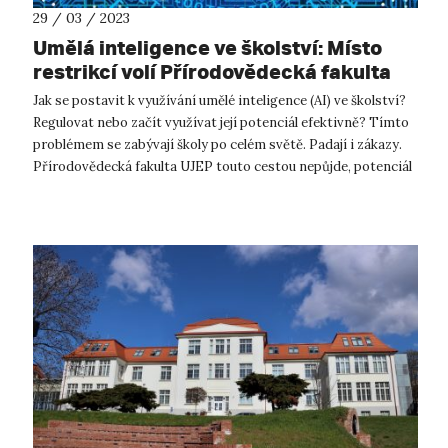
29 / 03 / 2023
Umělá inteligence ve školství: Místo
restrikcí volí Přírodovědecká fakulta
UJEP cestu porozumění
Jak se postavit k využívání umělé inteligence (AI) ve školství?
Regulovat nebo začít využívat její potenciál efektivně? Tímto
problémem se zabývají školy po celém světě. Padají i zákazy.
Přírodovědecká fakulta UJEP touto cestou nepůjde, potenciál
AI ch...