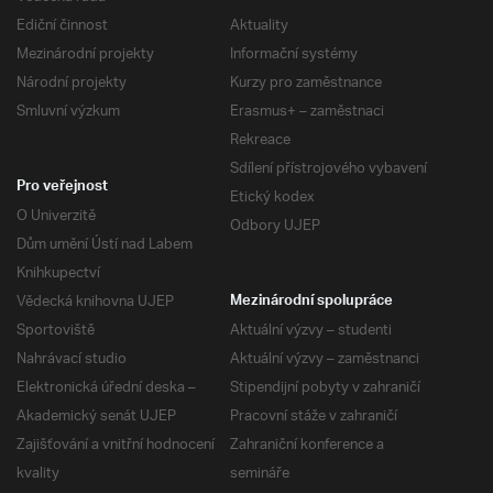
Ediční činnost
Aktuality
Mezinárodní projekty
Informační systémy
Národní projekty
Kurzy pro zaměstnance
Smluvní výzkum
Erasmus+ – zaměstnaci
Rekreace
Sdílení přístrojového vybavení
Pro veřejnost
Etický kodex
O Univerzitě
Odbory UJEP
Dům umění Ústí nad Labem
Knihkupectví
Vědecká knihovna UJEP
Mezinárodní spolupráce
Sportoviště
Aktuální výzvy – studenti
Nahrávací studio
Aktuální výzvy – zaměstnanci
Elektronická úřední deska –
Stipendijní pobyty v zahraničí
Akademický senát UJEP
Pracovní stáže v zahraničí
Zajišťování a vnitřní hodnocení
Zahraniční konference a
kvality
semináře