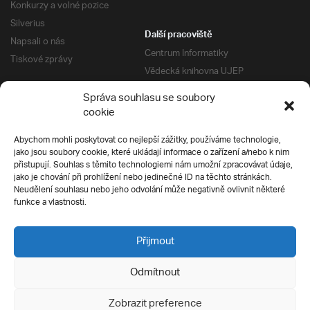
Konkurzy a volné pozice
Silverius
Další pracoviště
Napsali o nás
Centrum Informatiky
Tiskové zprávy
Vědecká knihovna UJEP
Správa kolejí a menz
Správa souhlasu se soubory
Univerzitní centrum podpory
Pro absolventy
cookie
Klub absolventů
Abychom mohli poskytovat co nejlepší zážitky, používáme technologie,
Silverius
jako jsou soubory cookie, které ukládají informace o zařízení a/nebo k nim
Pro uchazeče
přistupují. Souhlas s těmito technologiemi nám umožní zpracovávat údaje,
Přijímací řízení
jako je chování při prohlížení nebo jedinečné ID na těchto stránkách.
Neudělení souhlasu nebo jeho odvolání může negativně ovlivnit některé
E-prihlaska
Ochrana soukromí
funkce a vlastnosti.
Podmínky přijímacího řízení
Přípravné kurzy
Přijmout
Odmítnout
Všechna práva vyhrazena
Zobrazit preference