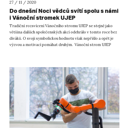
27 / 11 / 2020
Do dnešní Noci vědců svítí spolu s námi
i Vánoční stromek UJEP
Tradiční rozsvícení Vánočního stromu UJEP se stejně jako
většina dalších společenských akcí odehrálo v tomto roce bez
diváků. O svoji symbolickou hodnotu však nepřišlo a opět je
výzvou a motivací pomáhat druhým. Vánoční strom UJEP
rozsvítil letos r...