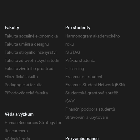
Fakulty
Pro studenty
Fakulta sociálně ekonomická
Harmonogram akademického
Fakulta umění a designu
roku
Fakulta strojního inženýrství
IS STAG
Fakulta zdravotnických studií
Průkaz studenta
Fakulta životního prostředí
E-learning
Filozofická fakulta
Erasmus+ – studenti
Pedagogická fakulta
Erasmus Student Network (ESN)
Přírodovědecká fakulta
Studentská grantová soutěž
(SVV)
Finanční podpora studentů
Věda a výzkum
Stravování a ubytování
Human Resources Strategy for
Researchers
Vědecká rada
Pro zaměstnance