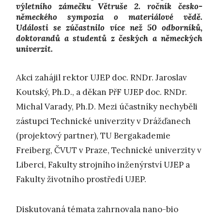
výletního zámečku Větruše 2. ročník česko-
německého sympozia o materiálové vědě.
Události se zúčastnilo více než 50 odborníků,
doktorandů a studentů z českých a německých
univerzit.
Akci zahájil rektor UJEP doc. RNDr. Jaroslav
Koutský, Ph.D., a děkan PřF UJEP doc. RNDr.
Michal Varady, Ph.D. Mezi účastníky nechyběli
zástupci Technické univerzity v Drážďanech
(projektový partner), TU Bergakademie
Freiberg, ČVUT v Praze, Technické univerzity v
Liberci, Fakulty strojního inženýrství UJEP a
Fakulty životního prostředí UJEP.
Diskutovaná témata zahrnovala nano-bio