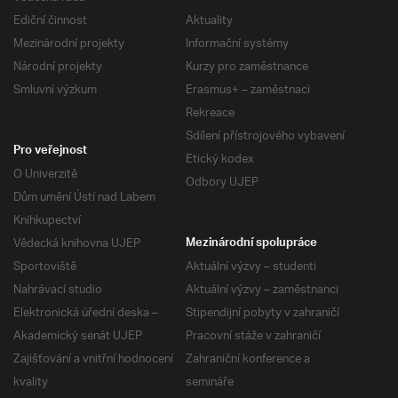
Ediční činnost
Aktuality
Mezinárodní projekty
Informační systémy
Národní projekty
Kurzy pro zaměstnance
Smluvní výzkum
Erasmus+ – zaměstnaci
Rekreace
Sdílení přístrojového vybavení
Pro veřejnost
Etický kodex
O Univerzitě
Odbory UJEP
Dům umění Ústí nad Labem
Knihkupectví
Vědecká knihovna UJEP
Mezinárodní spolupráce
Sportoviště
Aktuální výzvy – studenti
Nahrávací studio
Aktuální výzvy – zaměstnanci
Elektronická úřední deska –
Stipendijní pobyty v zahraničí
Akademický senát UJEP
Pracovní stáže v zahraničí
Zajišťování a vnitřní hodnocení
Zahraniční konference a
kvality
semináře