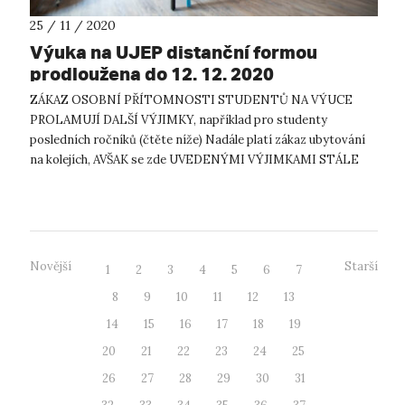
25 / 11 / 2020
Výuka na UJEP distanční formou
prodloužena do 12. 12. 2020
ZÁKAZ OSOBNÍ PŘÍTOMNOSTI STUDENTŮ NA VÝUCE
PROLAMUJÍ DALŠÍ VÝJIMKY, například pro studenty
posledních ročníků (čtěte níže) Nadále platí zákaz ubytování
na kolejích, AVŠAK se zde UVEDENÝMI VÝJIMKAMI STÁLE
TRVÁ pracovní povinnost pro PREZENČNÍ stu...
Novější
Starší
1
2
3
4
5
6
7
8
9
10
11
12
13
14
15
16
17
18
19
20
21
22
23
24
25
26
27
28
29
30
31