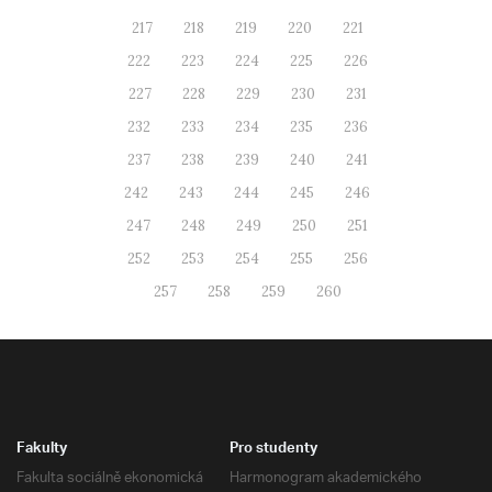
217
218
219
220
221
222
223
224
225
226
227
228
229
230
231
232
233
234
235
236
237
238
239
240
241
242
243
244
245
246
247
248
249
250
251
252
253
254
255
256
257
258
259
260
Fakulty
Pro studenty
Fakulta sociálně ekonomická
Harmonogram akademického