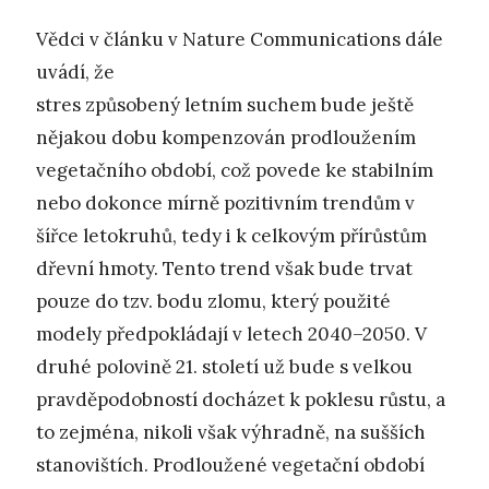
Vědci v článku v Nature Communications dále
uvádí, že
stres způsobený letním suchem bude ještě
nějakou dobu kompenzován prodloužením
vegetačního období, což povede ke stabilním
nebo dokonce mírně pozitivním trendům v
šířce letokruhů, tedy i k celkovým přírůstům
dřevní hmoty. Tento trend však bude trvat
pouze do tzv. bodu zlomu, který použité
modely předpokládají v letech 2040–2050. V
druhé polovině 21. století už bude s velkou
pravděpodobností docházet k poklesu růstu, a
to zejména, nikoli však výhradně, na sušších
stanovištích. Prodloužené vegetační období