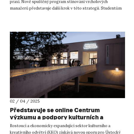
praxí. Nově spuštěný program stínování vrcholových
manažerů představuje další krok v této strategii. Studentům
nabízí jedinečnou mo...
02 / 04 / 2025
Představuje se online Centrum
výzkumu a podpory kulturních a
kreativních odvětví FUD UJEP
Rostoucí a ekonomicky expandující sektor kulturního a
kreativního odvětví (KKO) získává novou oporu pro Ústecký