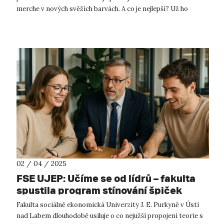
merche v nových svěžích barvách. A co je nejlepší? Už ho
nemusíte objednávat přes e...
02 / 04 / 2025
FSE UJEP: Učíme se od lídrů – fakulta
spustila program stínování špiček
praxe
Fakulta sociálně ekonomická Univerzity J. E. Purkyně v Ústí
nad Labem dlouhodobě usiluje o co nejužší propojení teorie s