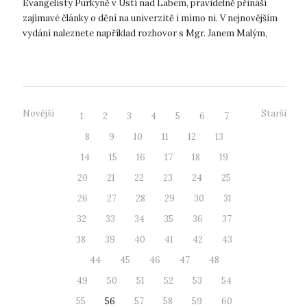
Evangelisty Purkyně v Ústí nad Labem, pravidelně přináší
zajímavé články o dění na univerzitě i mimo ni. V nejnovějším
vydání naleznete například rozhovor s Mgr. Janem Malým,
zakladatelem Cen...
Novější
Starší
1
2
3
4
5
6
7
8
9
10
11
12
13
14
15
16
17
18
19
20
21
22
23
24
25
26
27
28
29
30
31
32
33
34
35
36
37
38
39
40
41
42
43
44
45
46
47
48
49
50
51
52
53
54
55
56
57
58
59
60