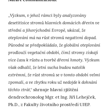
„
Výzkum, v jehož rámci byly analyzovány
desetitisíce stromů hlavních domácích dřevin ve
střední a jihovýchodní Evropě, ukázal, že
oteplování má na růst stromů negativní dopad.
Původně se předpokládalo, že globální oteplování
prodlouží vegetační období, čímž stromy získají
více času k růstu a tvorbě dřevní hmoty. Výzkum
však odhalil, že letní sucha budou natolik
extrémní, že růst stromů se v tomto období velmi
zpomalí, a ve zbytku roku už nedojde k dohnání
těchto ztrát
,“ shrnuje hlavní zjištění
dendrochronolog Mgr. et Ing. Jiří Lehejček,
Ph.D., z Fakulty životního prostředí UJEP.