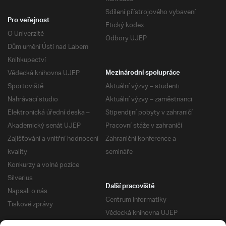
Sdílení přístrojového vybavení
Pro veřejnost
Etický kodex
O Univerzitě
Odbory UJEP
Dům umění Ústí nad Labem
Knihkupectví
Vědecká knihovna UJEP
Mezinárodní spolupráce
Sportoviště
Aktuální výzvy – studenti
Nahrávací studio
Aktuální výzvy – zaměstnanci
Elektronická úřední deska –
Stipendijní pobyty v zahraničí
Akademický senát UJEP
Pracovní stáže v zahraničí
Zajišťování a vnitřní hodnocení
Zahraniční konference a
kvality
semináře
Konkurzy a volné pozice
Silverius
Další pracoviště
Napsali o nás
Centrum Informatiky
Tiskové zprávy
Vědecká knihovna UJEP