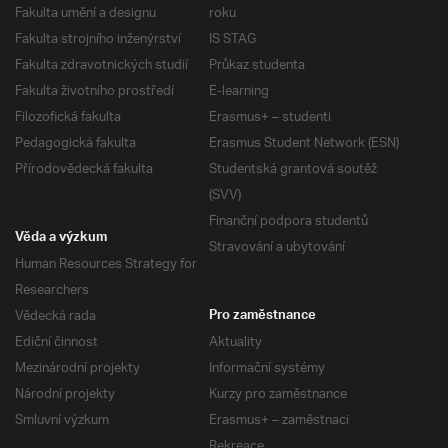
Fakulta umění a designu
roku
Fakulta strojního inženýrství
IS STAG
Fakulta zdravotnických studií
Průkaz studenta
Fakulta životního prostředí
E-learning
Filozofická fakulta
Erasmus+ – studenti
Pedagogická fakulta
Erasmus Student Network (ESN)
Přírodovědecká fakulta
Studentská grantová soutěž
(SVV)
Finanční podpora studentů
Věda a výzkum
Stravování a ubytování
Human Resources Strategy for
Researchers
Vědecká rada
Pro zaměstnance
Ediční činnost
Aktuality
Mezinárodní projekty
Informační systémy
Národní projekty
Kurzy pro zaměstnance
Smluvní výzkum
Erasmus+ – zaměstnaci
Rekreace