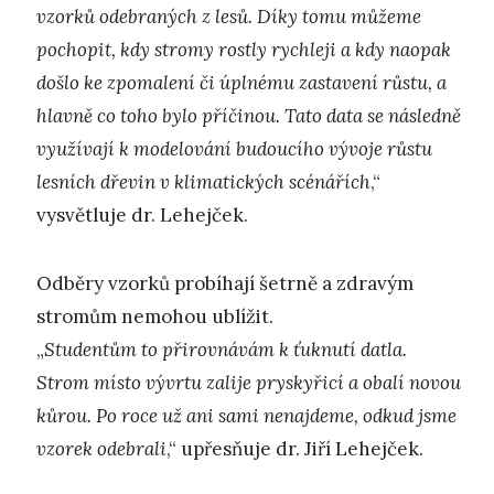
vzorků odebraných z lesů. Díky tomu můžeme
pochopit, kdy stromy rostly rychleji a kdy naopak
došlo ke zpomalení či úplnému zastavení růstu, a
hlavně co toho bylo příčinou. Tato data se následně
využívají k modelování budoucího vývoje růstu
lesních dřevin v klimatických scénářích
,“
vysvětluje dr. Lehejček.
Odběry vzorků probíhají šetrně a zdravým
stromům nemohou ublížit.
„
Studentům to přirovnávám k ťuknutí datla.
Strom místo vývrtu zalije pryskyřicí a obalí novou
kůrou. Po roce už ani sami nenajdeme, odkud jsme
vzorek odebrali
,“ upřesňuje dr. Jiří Lehejček.