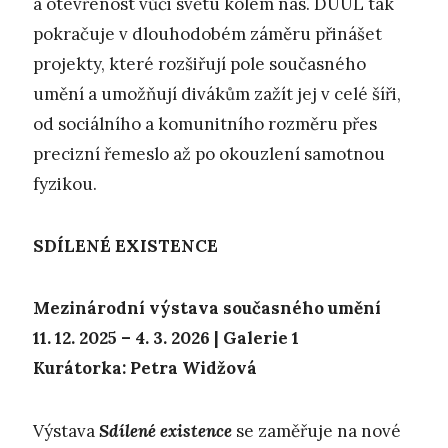
a otevřenost vůči světu kolem nás. DUÚL tak
pokračuje v dlouhodobém záměru přinášet
projekty, které rozšiřují pole současného
umění a umožňují divákům zažít jej v celé šíři,
od sociálního a komunitního rozměru přes
precizní řemeslo až po okouzlení samotnou
fyzikou.
SDÍLENÉ EXISTENCE
Mezinárodní výstava současného umění
11. 12. 2025 – 4. 3. 2026 | Galerie 1
Kurátorka: Petra Widžová
Výstava
Sdílené existence
se zaměřuje na nové