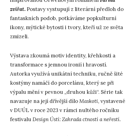
inspirovanou Orwellovým románem
Farma
zvířat
.
Postavy vystupují z literární předloh do
fantaskních podob, potkáváme popkulturní
ikony, mýtické bytosti i tvory, kteří už ze světa
zmizeli.
Výstava zkoumá motiv identity, křehkosti a
transformace s jemnou ironií i hravostí.
Autorka využívá unikátní techniku, ručně šité
kostýmy namáčí do porcelánu, který se při
výpalu mění v pevnou „druhou kůži“. Série tak
navazuje na její dřívější dílo
Maskoti
, vystavené
v DUÚL v roce 2023 v rámci nultého ročníku
festivalu
Design Ústí: Zahrada ctností a neřestí.