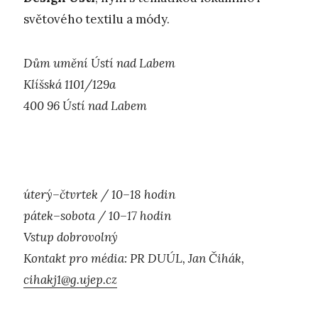
světového textilu a módy.
Dům umění Ústí nad Labem
Klíšská 1101/129a
400 96 Ústí nad Labem
úterý–čtvrtek / 10–18 hodin
pátek–sobota / 10–17 hodin
Vstup dobrovolný
Kontakt pro média: PR DUÚL, Jan Čihák,
cihakj1@g.ujep.cz