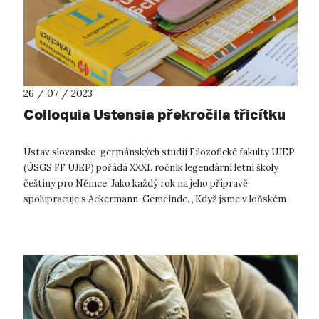
26 / 07 / 2023
Colloquia Ustensia překročila třicítku
Ústav slovansko-germánských studií Filozofické fakulty UJEP
(ÚSGS FF UJEP) pořádá XXXI. ročník legendární letní školy
češtiny pro Němce. Jako každý rok na jeho přípravě
spolupracuje s Ackermann-Gemeinde. „Když jsme v loňském
roce uspořádali jubilejn...