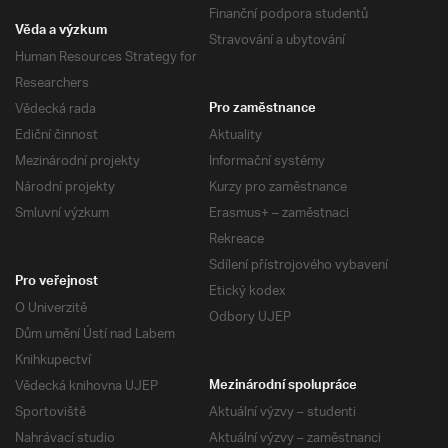
Finanční podpora studentů
Věda a výzkum
Stravování a ubytování
Human Resources Strategy for
Researchers
Vědecká rada
Pro zaměstnance
Ediční činnost
Aktuality
Mezinárodní projekty
Informační systémy
Národní projekty
Kurzy pro zaměstnance
Smluvní výzkum
Erasmus+ – zaměstnaci
Rekreace
Sdílení přístrojového vybavení
Pro veřejnost
Etický kodex
O Univerzitě
Odbory UJEP
Dům umění Ústí nad Labem
Knihkupectví
Vědecká knihovna UJEP
Mezinárodní spolupráce
Sportoviště
Aktuální výzvy – studenti
Nahrávací studio
Aktuální výzvy – zaměstnanci