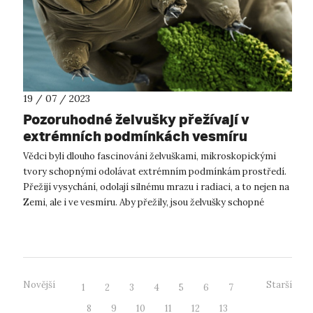
19 / 07 / 2023
Pozoruhodné želvušky přežívají v
extrémních podmínkách vesmíru
Vědci byli dlouho fascinováni želvuškami, mikroskopickými
tvory schopnými odolávat extrémním podmínkám prostředí.
Přežijí vysychání, odolají silnému mrazu i radiaci, a to nejen na
Zemi, ale i ve vesmíru. Aby přežily, jsou želvušky schopné
vstoupit do v...
Novější
Starší
1
2
3
4
5
6
7
8
9
10
11
12
13