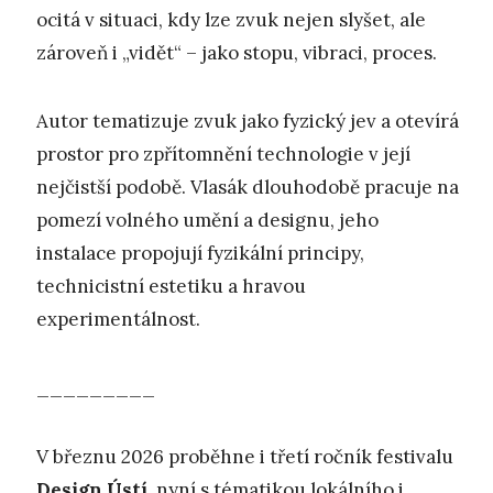
ocitá v situaci, kdy lze zvuk nejen slyšet, ale
zároveň i „vidět“ – jako stopu, vibraci, proces.
Autor tematizuje zvuk jako fyzický jev a otevírá
prostor pro zpřítomnění technologie v její
nejčistší podobě. Vlasák dlouhodobě pracuje na
pomezí volného umění a designu, jeho
instalace propojují fyzikální principy,
technicistní estetiku a hravou
experimentálnost.
_________
V březnu 2026 proběhne i třetí ročník festivalu
Design Ústí
, nyní s tématikou lokálního i