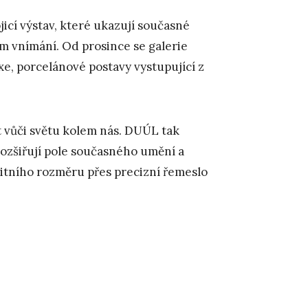
jicí výstav, které ukazují současné
em vnímání. Od prosince se galerie
xe, porcelánové postavy vystupující z
t vůči světu kolem nás. DUÚL tak
ozšiřují pole současného umění a
unitního rozměru přes precizní řemeslo