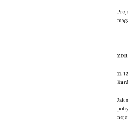
Proj
mag
___
ZDR
11. 1
Kur
Jak 
pohy
nejen