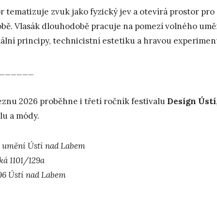
r tematizuje zvuk jako fyzický jev a otevírá prostor pro 
bě. Vlasák dlouhodobě pracuje na pomezí volného umění
kální principy, technicistní estetiku a hravou experimen
______
eznu 2026 proběhne i třetí ročník festivalu
Design Ústí
ilu a módy.
umění Ústí nad Labem
ská 1101/129a
96 Ústí nad Labem