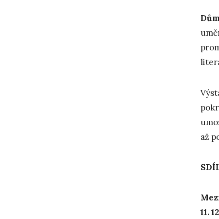
Dům
uměn
prom
lite
Výst
pokr
umož
až p
SDÍ
Mez
11. 1