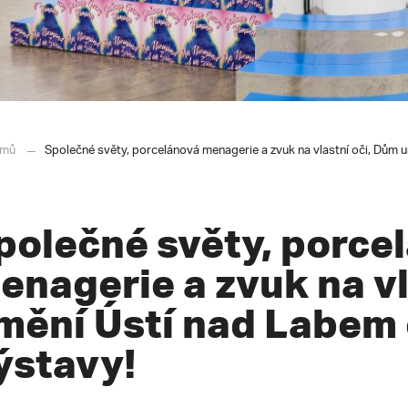
mů
Společné světy, porcelánová menagerie a zvuk na vlastní oči, Dům 
polečné světy, porce
enagerie a zvuk na vl
mění Ústí nad Labem 
ýstavy!