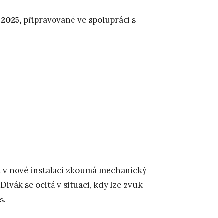
2025,
připravované ve spolupráci s
k
v nové instalaci zkoumá mechanický
vák se ocitá v situaci, kdy lze zvuk
s.