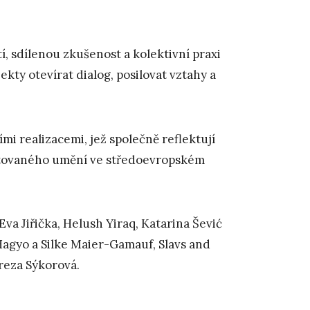
, sdílenou zkušenost a kolektivní praxi
ty otevírat dialog, posilovat vztahy a
i realizacemi, jež společně reflektují
entovaného umění ve středoevropském
 Eva Jiřička, Helush Yiraq, Katarina Šević
agyo a Silke Maier-Gamauf, Slavs and
reza Sýkorová.