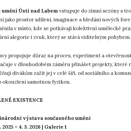
 umění Ústí nad Labem
vstupuje do zimní sezóny s tro
í jako prostor sdílení, imaginace a hledání nových for
ěnila v místo, kde se potkávají kolektivní umělecké pra
rární alegorie i zvuk, který se stává viditelným pohybem.
avy propojuje důraz na proces, experiment a otevřenos
ačuje v dlouhodobém záměru přinášet projekty, které r
ňují divákům zažít jej v celé šíři, od sociálního a kom
o okouzlení samotnou fyzikou.
LENÉ EXISTENCE
inárodní výstava současného umění
2. 2025 – 4. 3. 2026 | Galerie 1