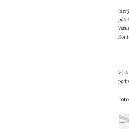
úter
páte
Vstu
Kont
___
Výst
podp
Foto