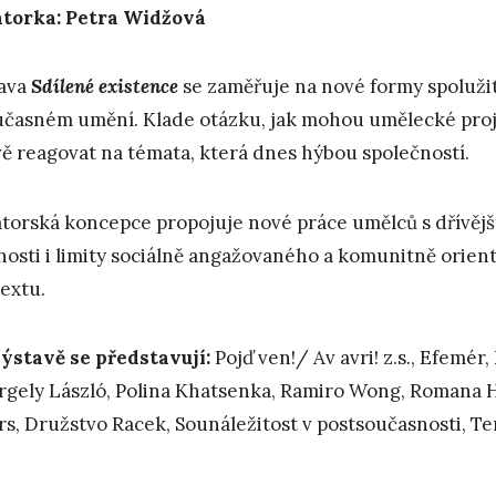
torka: Petra Widžová
ava
Sdílené existence
se zaměřuje na nové formy spolužití
učasném umění. Klade otázku, jak mohou umělecké projek
ivě reagovat na témata, která dnes hýbou společností.
torská koncepce propojuje nové práce umělců s dřívějším
osti i limity sociálně angažovaného a komunitně ori
extu.
ýstavě se představují:
Pojď ven!/ Av avri! z.s., Efemér,
rgely László, Polina Khatsenka, Ramiro Wong, Romana H
rs, Družstvo Racek, Sounáležitost v postsoučasnosti, Te
______________