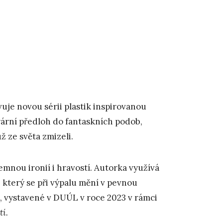
uje novou sérii plastik inspirovanou
erární předloh do fantaskních podob,
ž ze světa zmizeli.
emnou ironií i hravostí. Autorka využívá
 který se při výpalu mění v pevnou
, vystavené v DUÚL v roce 2023 v rámci
tí.