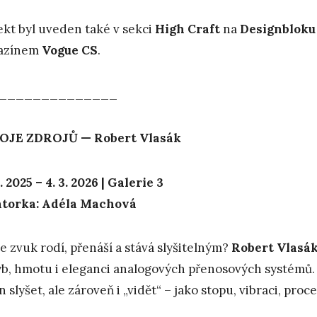
ekt byl uveden také v sekci
High Craft
na
Designbloku 
azínem
Vogue CS
.
______________
OJE ZDROJŮ — Robert Vlasák
2. 2025 – 4. 3. 2026 | Galerie 3
átorka: Adéla Machová
se zvuk rodí, přenáší a stává slyšitelným?
Robert Vlasá
b, hmotu i eleganci analogových přenosových systémů. Di
 slyšet, ale zároveň i „vidět“ – jako stopu, vibraci, proce