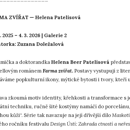
MA ZVÍŘAT — Helena Patelisová
2. 2025 – 4. 3. 2026 | Galerie 2
torka: Zuzana Doležalová
mička a doktorandka
Helena Beer Patelisová
představ
ellovým románem
Farma zvířat
.
Postavy vystupují z lit
áváme popkulturní ikony, mýtické bytosti i tvory, kteří u
ava zkoumá motiv identity, křehkosti a transformace s j
átní techniku, ručně šité kostýmy namáčí do porcelánu,
hou kůži“. Série tak navazuje na její dřívější dílo
Maskoti
ého ročníku festivalu
Design Ústí: Zahrada ctností a neřes