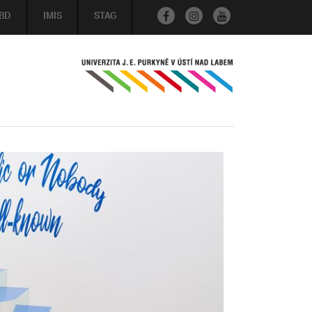
BD
IMIS
STAG