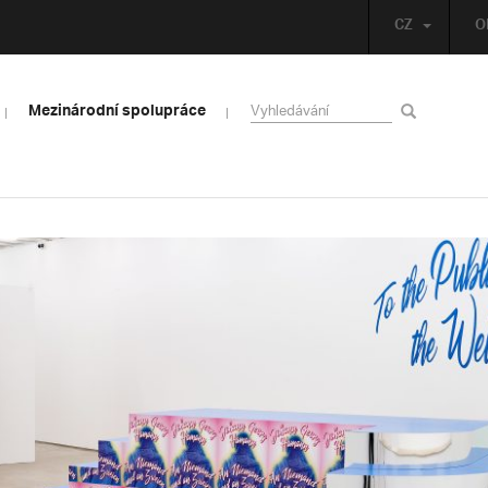
CZ
O
Mezinárodní spolupráce