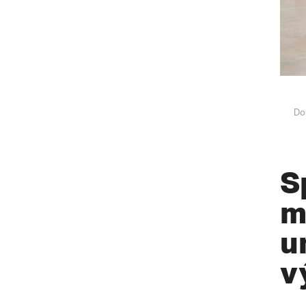
Do
S
m
u
v