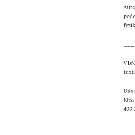
Auto
podo
fyzi
___
V bř
text
Dům 
Klíš
400 