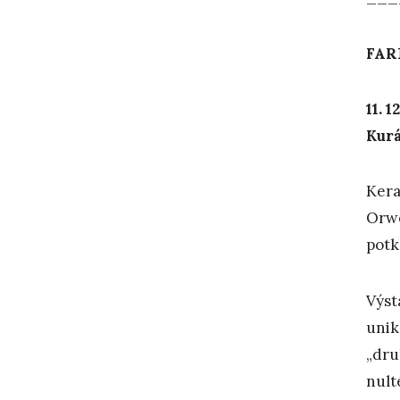
FAR
11. 1
Kurá
Kera
Orw
potk
Výst
unik
„dru
nult