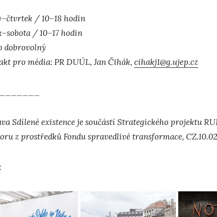
ý–čtvrtek / 10–18 hodin
k–sobota / 10–17 hodin
p dobrovolný
akt pro média: PR DUÚL, Jan Čihák,
cihakj1@g.ujep.cz
_______
ava Sdílené existence je součástí Strategického projektu RU
oru z prostředků Fondu spravedlivé transformace, CZ.10
: