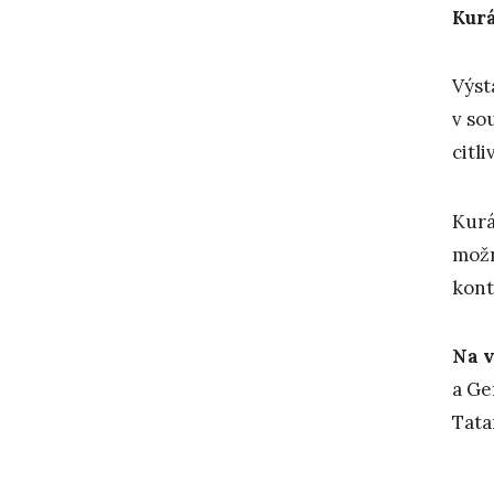
Kurá
Výst
v so
citl
Kurá
možn
kont
Na v
a Ge
Tata
___