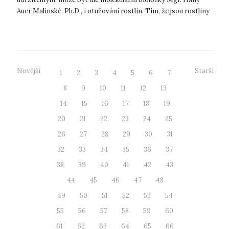
Auer Malinské, Ph.D., i otužování rostlin. Tím, že jsou rostliny
otužovány...
Novější
Starší
1
2
3
4
5
6
7
8
9
10
11
12
13
14
15
16
17
18
19
20
21
22
23
24
25
26
27
28
29
30
31
32
33
34
35
36
37
38
39
40
41
42
43
44
45
46
47
48
49
50
51
52
53
54
55
56
57
58
59
60
61
62
63
64
65
66