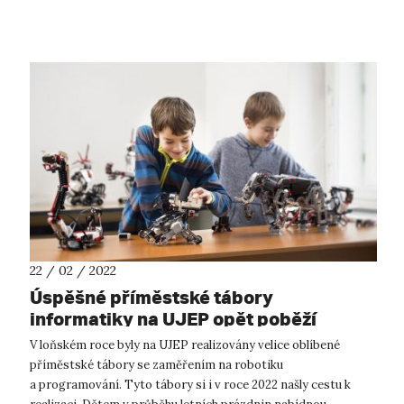
UJEP Zadání Zadáním soutěže je...
22 / 02 / 2022
Úspěšné příměstské tábory
informatiky na UJEP opět poběží
V loňském roce byly na UJEP realizovány velice oblíbené
příměstské tábory se zaměřením na robotiku
a programování. Tyto tábory si i v roce 2022 našly cestu k