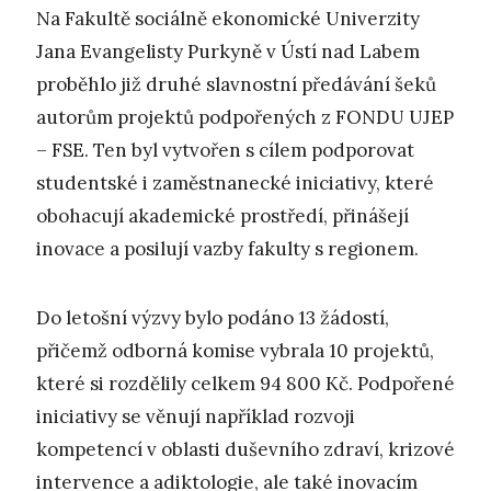
Na Fakultě sociálně ekonomické Univerzity
Jana Evangelisty Purkyně v Ústí nad Labem
proběhlo již druhé slavnostní předávání šeků
autorům projektů podpořených z FONDU UJEP
– FSE. Ten byl vytvořen s cílem podporovat
studentské i zaměstnanecké iniciativy, které
obohacují akademické prostředí, přinášejí
inovace a posilují vazby fakulty s regionem.
Do letošní výzvy bylo podáno 13 žádostí,
přičemž odborná komise vybrala 10 projektů,
které si rozdělily celkem 94 800 Kč. Podpořené
iniciativy se věnují například rozvoji
kompetencí v oblasti duševního zdraví, krizové
intervence a adiktologie, ale také inovacím