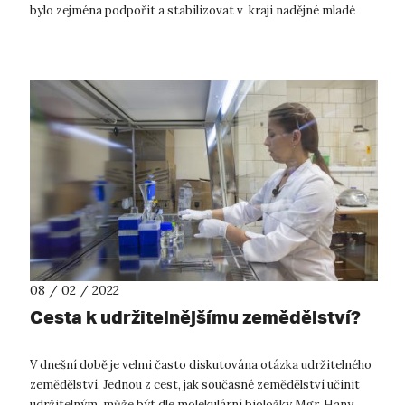
bylo zejména podpořit a stabilizovat v kraji nadějné mladé
vědce řešící výzku...
08 / 02 / 2022
Cesta k udržitelnějšímu zemědělství?
V dnešní době je velmi často diskutována otázka udržitelného
zemědělství. Jednou z cest, jak současné zemědělství učinit
udržitelným, může být dle molekulární bioložky Mgr. Hany