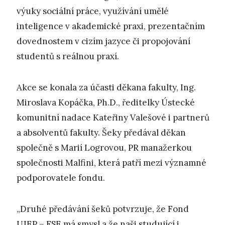
výuky sociální práce, využívání umělé
inteligence v akademické praxi, prezentačním
dovednostem v cizím jazyce či propojování
studentů s reálnou praxí.
Akce se konala za účasti děkana fakulty, Ing.
Miroslava Kopáčka, Ph.D., ředitelky Ústecké
komunitní nadace Kateřiny Valešové i partnerů
a absolventů fakulty. Šeky předával děkan
společně s Marií Logrovou, PR manažerkou
společnosti Malfini, která patří mezi významné
podporovatele fondu.
„Druhé předávání šeků potvrzuje, že Fond
UJEP – FSE má smysl a že naši studující i