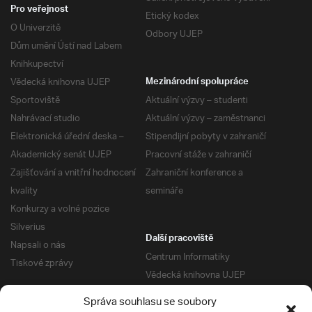
Pro veřejnost
Etický kodex
O Univerzitě
Odbory UJEP
Dům umění Ústí nad Labem
Knihkupectví
Vědecká knihovna UJEP
Mezinárodní spolupráce
Sportoviště
Aktuální výzvy – studenti
Nahrávací studio
Aktuální výzvy – zaměstnanci
Elektronická úřední deska –
Stipendijní pobyty v zahraničí
Akademický senát UJEP
Pracovní stáže v zahraničí
Zajišťování a vnitřní hodnocení
Zahraniční konference a
kvality
semináře
Konkurzy a volné pozice
Silverius
Další pracoviště
Napsali o nás
Centrum Informatiky
Tiskové zprávy
Vědecká knihovna UJEP
Správa kolejí a menz
Správa souhlasu se soubory
Univerzitní centrum podpory
Pro absolventy