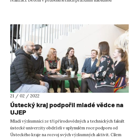
realizaci. Dětem v průběhu letních prázdnin nabídnou
zábavnou formu kontakt s fenoménem naší d...
21 / 02 / 2022
Ústecký kraj podpořil mladé vědce na
UJEP
Mladí výzkumníci ze tří přírodovědných a technických fakult
ústecké univerzity obdrželi v uplynulém roce podporu od
Ústeckého kraje na rozvoj svých výzkumných aktivit. Cílem