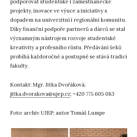
podporovat studentské i zaměstnanecké
projekty, inovace ve výuce a iniciativy s
dopadem na univerzitní i regionální komunitu.
Díky finanční podpoře partnerů a dárců se stal
významným nástrojem rozvoje studentské
kreativity a profesního růstu. Předávání šeků
probíhá každoročně a postupně se stává tradicí
fakulty.
Kontakt: Mgr. Jitka Dvořáková;
jitka.dvorakova@ujep.cz
; +420 775 605 083
Foto: archiv UJEP; autor Tomáš Lumpe