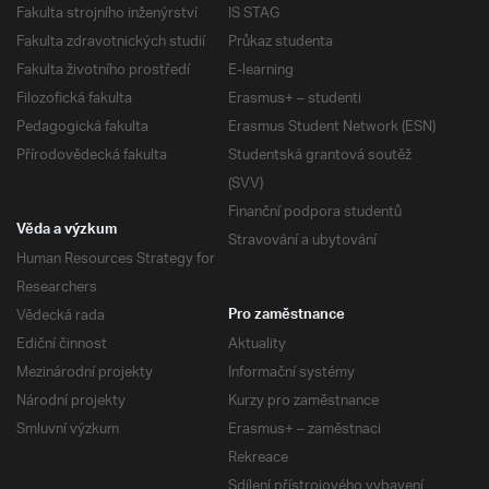
Fakulta strojního inženýrství
IS STAG
Fakulta zdravotnických studií
Průkaz studenta
Fakulta životního prostředí
E-learning
Filozofická fakulta
Erasmus+ – studenti
Pedagogická fakulta
Erasmus Student Network (ESN)
Přírodovědecká fakulta
Studentská grantová soutěž
(SVV)
Finanční podpora studentů
Věda a výzkum
Stravování a ubytování
Human Resources Strategy for
Researchers
Vědecká rada
Pro zaměstnance
Ediční činnost
Aktuality
Mezinárodní projekty
Informační systémy
Národní projekty
Kurzy pro zaměstnance
Smluvní výzkum
Erasmus+ – zaměstnaci
Rekreace
Sdílení přístrojového vybavení