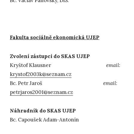
Bc. Václav Panovský, DiS.
Fakulta sociálně ekonomická UJEP
Zvolení zástupci do SKAS UJEP
Kryštof Klausner
email
:
krystof2003k@seznam.cz
Bc. Petr Jaroš
email
:
petrjaros2001@seznam.cz
Náhradník do SKAS UJEP
Bc. Capoušek Adam-Antonín