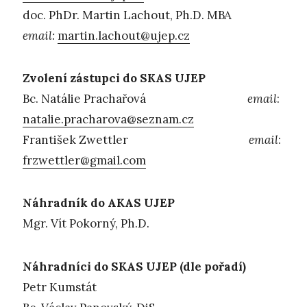
doc. PhDr. Martin Lachout, Ph.D. MBA
email:
martin.lachout@ujep.cz
Zvolení zástupci do SKAS UJEP
Bc. Natálie Prachařová
email
:
natalie.pracharova@seznam.cz
František Zwettler
email
:
frzwettler@gmail.com
Náhradník do AKAS UJEP
Mgr. Vít Pokorný, Ph.D.
Náhradníci do SKAS UJEP (dle pořadí)
Petr Kumstát