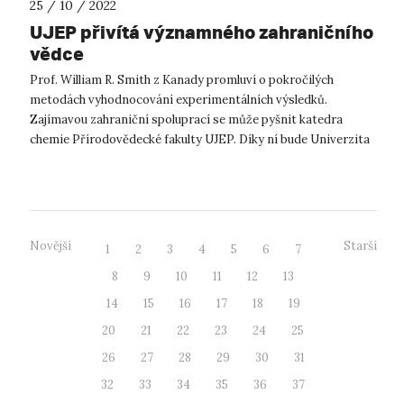
25 / 10 / 2022
UJEP přivítá významného zahraničního
vědce
Prof. William R. Smith z Kanady promluví o pokročilých
metodách vyhodnocování experimentálních výsledků.
Zajímavou zahraniční spoluprací se může pyšnit katedra
chemie Přírodovědecké fakulty UJEP. Díky ní bude Univerzita
Jana Evangelisty Purkyně ho...
Novější
Starší
1
2
3
4
5
6
7
8
9
10
11
12
13
14
15
16
17
18
19
20
21
22
23
24
25
26
27
28
29
30
31
32
33
34
35
36
37