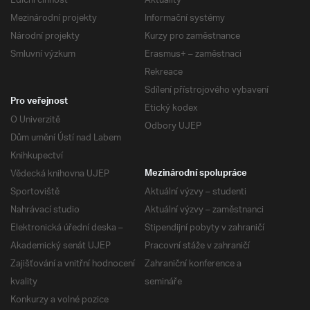
Ediční činnost
Aktuality
Mezinárodní projekty
Informační systémy
Národní projekty
Kurzy pro zaměstnance
Smluvní výzkum
Erasmus+ – zaměstnaci
Rekreace
Sdílení přístrojového vybavení
Pro veřejnost
Etický kodex
O Univerzitě
Odbory UJEP
Dům umění Ústí nad Labem
Knihkupectví
Vědecká knihovna UJEP
Mezinárodní spolupráce
Sportoviště
Aktuální výzvy – studenti
Nahrávací studio
Aktuální výzvy – zaměstnanci
Elektronická úřední deska –
Stipendijní pobyty v zahraničí
Akademický senát UJEP
Pracovní stáže v zahraničí
Zajišťování a vnitřní hodnocení
Zahraniční konference a
kvality
semináře
Konkurzy a volné pozice