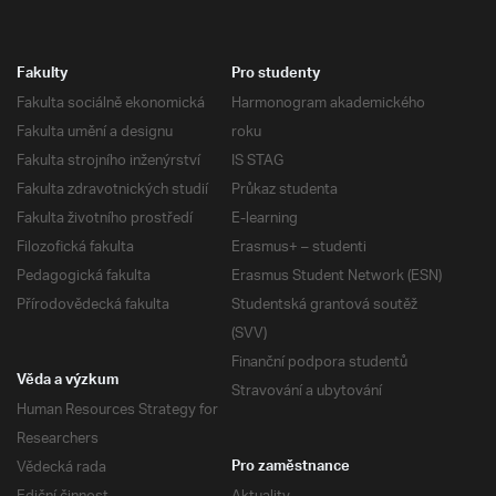
Fakulty
Pro studenty
Fakulta sociálně ekonomická
Harmonogram akademického
Fakulta umění a designu
roku
Fakulta strojního inženýrství
IS STAG
Fakulta zdravotnických studií
Průkaz studenta
Fakulta životního prostředí
E-learning
Filozofická fakulta
Erasmus+ – studenti
Pedagogická fakulta
Erasmus Student Network (ESN)
Přírodovědecká fakulta
Studentská grantová soutěž
(SVV)
Finanční podpora studentů
Věda a výzkum
Stravování a ubytování
Human Resources Strategy for
Researchers
Vědecká rada
Pro zaměstnance