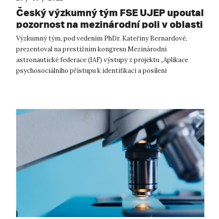
Český výzkumný tým FSE UJEP upoutal
pozornost na mezinárodní poli v oblasti
kosmického výzkumu
Výzkumný tým, pod vedením PhDr. Kateřiny Bernardové,
prezentoval na prestižním kongresu Mezinárodní
astronautické federace (IAF) výstupy z projektu „Aplikace
psychosociálního přístupu k identifikaci a posílení
adaptačních mechanismů člověka během dlouh...