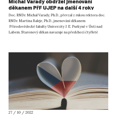
Michal Varady obdržel jmenování
děkanem PřF UJEP na další 4 roky
Doc. RNDr. Michal Varady, Ph.D., převzal z rukou rektora doc.
RNDr. Martina Baleje, Ph.D., jmenování děkanem
Přírodovědecké fakulty Univerzity J. E. Purkyně v Ústí nad
Labem. Staronový děkan navazuje na předchozí čtyřleté
vedení ústecké přírodovědecké...
27 / 10 / 2022