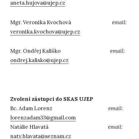
aneta.hujova@ujep.cz
Mgr. Veronika Kvochová
email
:
veronika.kvochova@ujep.cz
Mgr. Ondřej Kališko
email
:
ondrej.kalisko@ujep.cz
Zvolení zástupci do SKAS UJEP
Bc. Adam Lorenz
email
:
lorenzadam33@gmail.com
Natálie Hlavatá
email
:
naty.hlavata@seznam.cz