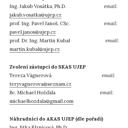
Ing. Jakub Vosátka, Ph.D.
email
:
jakub.vosatka@ujep.cz
prof. Ing. Pavel Janoš, CSc.
email
:
pavel.janos@ujep.cz
prof. Dr. Ing. Martin Kubal
email
:
martin.kubal@ujep.cz
Zvolení zástupci do SKAS UJEP
Tereza Vágnerová
email
:
teryvagnerova@seznam.cz
Bc. Michael Hožďala
email
:
michaelhozdala@gmail.com
Náhradníci do AKAS UJEP (dle pořadí)
Ing. Jitka Elznicová, Ph.D.