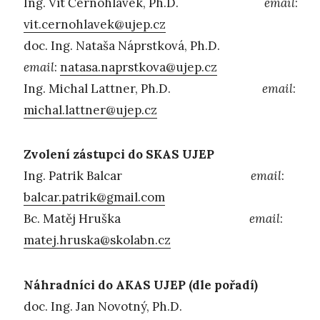
Ing. Vít Černohlávek, Ph.D.
email
:
vit.cernohlavek@ujep.cz
doc. Ing. Nataša Náprstková, Ph.D.
email
:
natasa.naprstkova@ujep.cz
Ing. Michal Lattner, Ph.D.
email
:
michal.lattner@ujep.cz
Zvolení zástupci do SKAS UJEP
Ing. Patrik Balcar
email
:
balcar.patrik@gmail.com
Bc. Matěj Hruška
email
:
matej.hruska@skolabn.cz
Náhradníci do AKAS UJEP (dle pořadí)
doc. Ing. Jan Novotný, Ph.D.