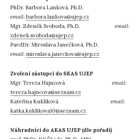
PhDr. Barbora Lanková, Ph.D.
email
:
barbora.lankova@ujep.cz
Mgr. Zdeněk Svoboda, Ph.D.
email
:
zdenek.svoboda@ujep.cz
PaedDr. Miroslava Janečková, Ph.D.
email
:
miroslava.janeckova@ujep.cz
Zvolení zástupci do SKAS UJEP
Mgr. Tereza Hajncová
email
:
tereza.hajncova@seznam.cz
Kateřina Kuklíková
email
:
katka.kuklikova10@seznam.cz
Náhradníci do AKAS UJEP (dle pořadí)