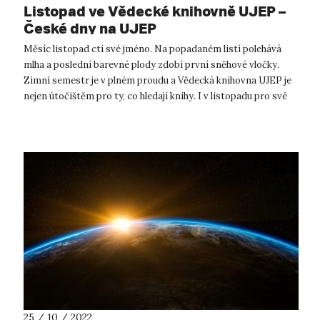
Listopad ve Vědecké knihovně UJEP –
České dny na UJEP
Měsíc listopad ctí své jméno. Na popadaném listí polehává
mlha a poslední barevné plody zdobí první sněhové vločky.
Zimní semestr je v plném proudu a Vědecká knihovna UJEP je
nejen útočištěm pro ty, co hledají knihy. I v listopadu pro své
návštěvní...
25 / 10 / 2022