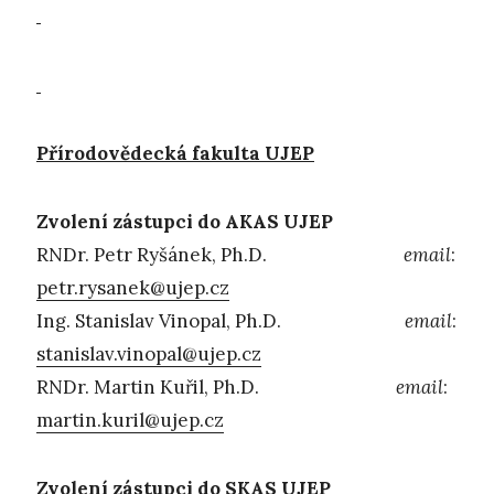
Přírodovědecká fakulta UJEP
Zvolení zástupci do AKAS UJEP
RNDr. Petr Ryšánek, Ph.D.
email
:
petr.rysanek@ujep.cz
Ing. Stanislav Vinopal, Ph.D.
email
:
stanislav.vinopal@ujep.cz
RNDr. Martin Kuřil, Ph.D.
email
:
martin.kuril@ujep.cz
Zvolení zástupci do SKAS UJEP