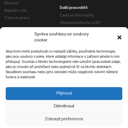
Silverius
Další pracoviště
Napsali o nás
Centrum Informatiky
Tiskové zprávy
Vědecká knihovna UJEP
Správa kolejí a menz
Správa souhlasu se soubory
Univerzitní centrum podpory
Pro absolventy
cookie
Klub absolventů
Abychom mohli poskytovat co nejlepší zážitky, používáme technologie,
Silverius
jako jsou soubory cookie, které ukládají informace o zařízení a/nebo k nim
Pro uchazeče
přistupují. Souhlas s těmito technologiemi nám umožní zpracovávat údaje,
Přijímací řízení
jako je chování při prohlížení nebo jedinečné ID na těchto stránkách.
Neudělení souhlasu nebo jeho odvolání může negativně ovlivnit některé
E-prihlaska
Ochrana soukromí
funkce a vlastnosti.
Podmínky přijímacího řízení
Přípravné kurzy
Přijmout
Odmítnout
Všechna práva vyhrazena
Zobrazit preference