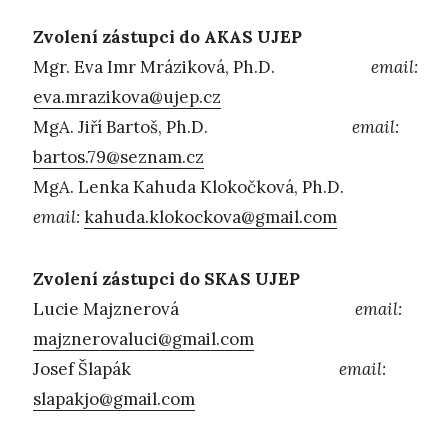
Zvolení zástupci do AKAS UJEP
Mgr. Eva Imr Mráziková, Ph.D.
email:
eva.mrazikova@ujep.cz
MgA. Jiří Bartoš, Ph.D.
email:
bartos.79@seznam.cz
MgA. Lenka Kahuda Klokočková, Ph.D.
email:
kahuda.klokockova@gmail.com
Zvolení zástupci do SKAS UJEP
Lucie Majznerová
email:
majznerovaluci@gmail.com
Josef Šlapák
email:
slapakjo@gmail.com