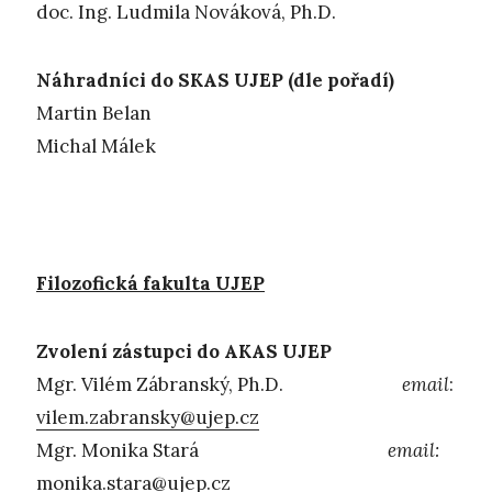
doc. Ing. Ludmila Nováková, Ph.D.
Náhradníci do SKAS UJEP (dle pořadí)
Martin Belan
Michal Málek
Filozofická fakulta UJEP
Zvolení zástupci do AKAS UJEP
Mgr. Vilém Zábranský, Ph.D.
email
:
vilem.zabransky@ujep.cz
Mgr. Monika Stará
email:
monika.stara@ujep.cz