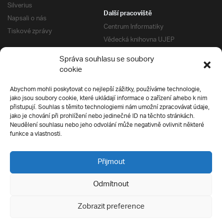
Silverius
Další pracoviště
Napsali o nás
Centrum Informatiky
Tiskové zprávy
Vědecká knihovna UJEP
Správa kolejí a menz
Správa souhlasu se soubory
Univerzitní centrum podpory
Pro absolventy
cookie
Klub absolventů
Abychom mohli poskytovat co nejlepší zážitky, používáme technologie,
Silverius
jako jsou soubory cookie, které ukládají informace o zařízení a/nebo k nim
Pro uchazeče
přistupují. Souhlas s těmito technologiemi nám umožní zpracovávat údaje,
Přijímací řízení
jako je chování při prohlížení nebo jedinečné ID na těchto stránkách.
Neudělení souhlasu nebo jeho odvolání může negativně ovlivnit některé
E-prihlaska
Ochrana soukromí
funkce a vlastnosti.
Podmínky přijímacího řízení
Přípravné kurzy
Přijmout
Odmítnout
Všechna práva vyhrazena
Zobrazit preference