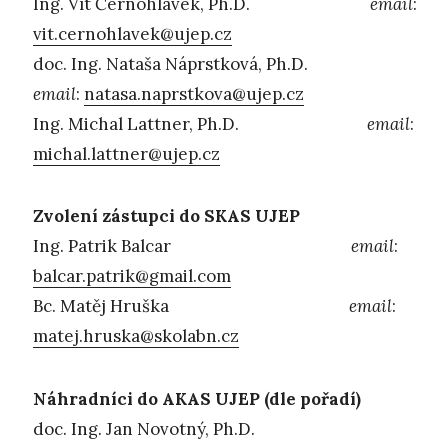
Ing. Vít Černohlávek, Ph.D.
email
:
vit.cernohlavek@ujep.cz
doc. Ing. Nataša Náprstková, Ph.D.
email
:
natasa.naprstkova@ujep.cz
Ing. Michal Lattner, Ph.D.
email
:
michal.lattner@ujep.cz
Zvolení zástupci do SKAS UJEP
Ing. Patrik Balcar
email
:
balcar.patrik@gmail.com
Bc. Matěj Hruška
email
:
matej.hruska@skolabn.cz
Náhradníci do AKAS UJEP (dle pořadí)
doc. Ing. Jan Novotný, Ph.D.