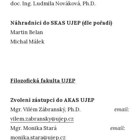
doc. Ing. Ludmila Nováková, Ph.D.
Náhradníci do SKAS UJEP (dle pořadí)
Martin Belan
Michal Málek
Filozofická fakulta UJEP
Zvolení zástupci do AKAS UJEP
Mgr. Vilém Zábranský, Ph.D.
email
:
vilem.zabransky@ujep.cz
Mgr. Monika Stará
email:
monika.stara@ujep.cz