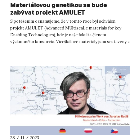
Materiálovou genetikou se bude
zabývat projekt AMULET
S potěšením oznamujeme, že v tomto roce byl schválen
projekt AMULET (Advanced MUltiscaLe materials for key
Enabling Technologies), kde je naše fakulta členem
výzkumného konsorcia. Víceškálové materiály jsou sestaveny z
různých druhů nanomateriálů, k...
28 / 11 / 2023