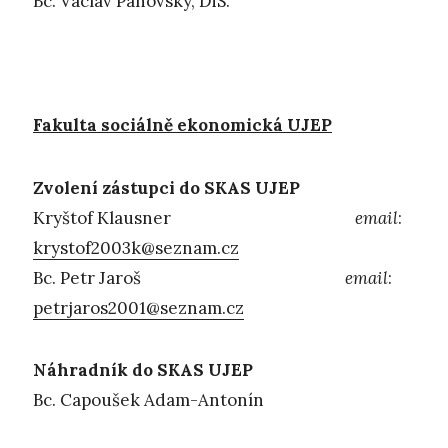
Bc. Václav Panovský, DiS.
Fakulta sociálně ekonomická UJEP
Zvolení zástupci do SKAS UJEP
Kryštof Klausner
email
:
krystof2003k@seznam.cz
Bc. Petr Jaroš
email
:
petrjaros2001@seznam.cz
Náhradník do SKAS UJEP
Bc. Capoušek Adam-Antonín