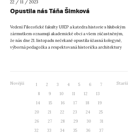
22 / 11 / 2023
Opustila nás Táňa Šimková
Vedení Filozofické fakulty UJEP a katedra historie s hlubokým
zármutkem oznamují akademické obci a všem zúčastněným,
že nás dne 21. listopadu nečekaně opustila úžasná kolegyně,
výborná pedagožka a respektovaná historička architektury
Mgr. Táňa Šimk...
Novější
Starší
1
2
3
4
5
6
7
8
9
10
11
12
13
14
15
16
17
18
19
20
21
22
23
24
25
26
27
28
29
30
31
32
33
34
35
36
37