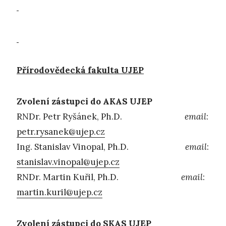
Přírodovědecká fakulta UJEP
Zvolení zástupci do AKAS UJEP
RNDr. Petr Ryšánek, Ph.D.
email
:
petr.rysanek@ujep.cz
Ing. Stanislav Vinopal, Ph.D.
email
:
stanislav.vinopal@ujep.cz
RNDr. Martin Kuřil, Ph.D.
email
:
martin.kuril@ujep.cz
Zvolení zástupci do SKAS UJEP