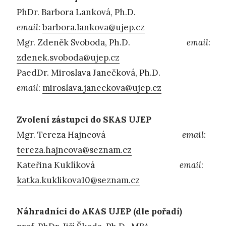
PhDr. Barbora Lanková, Ph.D.
email
:
barbora.lankova@ujep.cz
Mgr. Zdeněk Svoboda, Ph.D.
email
:
zdenek.svoboda@ujep.cz
PaedDr. Miroslava Janečková, Ph.D.
email
:
miroslava.janeckova@ujep.cz
Zvolení zástupci do SKAS UJEP
Mgr. Tereza Hajncová
email
:
tereza.hajncova@seznam.cz
Kateřina Kuklíková
email
:
katka.kuklikova10@seznam.cz
Náhradníci do AKAS UJEP (dle pořadí)