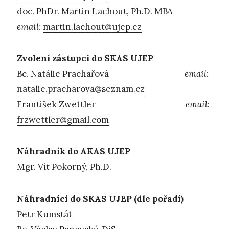
doc. PhDr. Martin Lachout, Ph.D. MBA
email:
martin.lachout@ujep.cz
Zvolení zástupci do SKAS UJEP
Bc. Natálie Prachařová
email
:
natalie.pracharova@seznam.cz
František Zwettler
email
:
frzwettler@gmail.com
Náhradník do AKAS UJEP
Mgr. Vít Pokorný, Ph.D.
Náhradníci do SKAS UJEP (dle pořadí)
Petr Kumstát