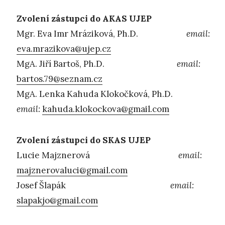
Zvolení zástupci do AKAS UJEP
Mgr. Eva Imr Mráziková, Ph.D.
email:
eva.mrazikova@ujep.cz
MgA. Jiří Bartoš, Ph.D.
email:
bartos.79@seznam.cz
MgA. Lenka Kahuda Klokočková, Ph.D.
email:
kahuda.klokockova@gmail.com
Zvolení zástupci do SKAS UJEP
Lucie Majznerová
email:
majznerovaluci@gmail.com
Josef Šlapák
email:
slapakjo@gmail.com