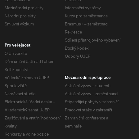
Ediční činnost
Aktuality
Mezinárodní projekty
Informační systémy
Národní projekty
Kurzy pro zaměstnance
Smluvní výzkum
Erasmus+ – zaměstnaci
Rekreace
Sdílení přístrojového vybavení
Pro veřejnost
Etický kodex
O Univerzitě
Odbory UJEP
Dům umění Ústí nad Labem
Knihkupectví
Vědecká knihovna UJEP
Mezinárodní spolupráce
Sportoviště
Aktuální výzvy – studenti
Nahrávací studio
Aktuální výzvy – zaměstnanci
Elektronická úřední deska –
Stipendijní pobyty v zahraničí
Akademický senát UJEP
Pracovní stáže v zahraničí
Zajišťování a vnitřní hodnocení
Zahraniční konference a
kvality
semináře
Konkurzy a volné pozice