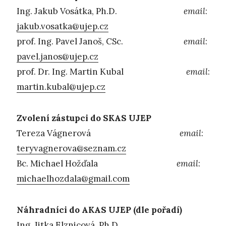
Ing. Jakub Vosátka, Ph.D.
email
:
jakub.vosatka@ujep.cz
prof. Ing. Pavel Janoš, CSc.
email
:
pavel.janos@ujep.cz
prof. Dr. Ing. Martin Kubal
email
:
martin.kubal@ujep.cz
Zvolení zástupci do SKAS UJEP
Tereza Vágnerová
email
:
teryvagnerova@seznam.cz
Bc. Michael Hožďala
email
:
michaelhozdala@gmail.com
Náhradníci do AKAS UJEP (dle pořadí)
Ing. Jitka Elznicová, Ph.D.