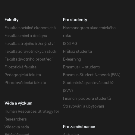
Fakulty
Pro studenty
Fakulta sociálně ekonomická
Harmonogram akademického
Fakulta umění a designu
roku
Fakulta strojního inženýrství
IS STAG
Fakulta zdravotnických studií
Průkaz studenta
Fakulta životního prostředí
E-learning
Filozofická fakulta
Erasmus+ – studenti
Pedagogická fakulta
Erasmus Student Network (ESN)
Přírodovědecká fakulta
Studentská grantová soutěž
(SVV)
Finanční podpora studentů
Věda a výzkum
Stravování a ubytování
Human Resources Strategy for
Researchers
Vědecká rada
Pro zaměstnance