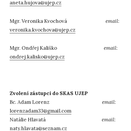
aneta.hujova@ujep.cz
Mgr. Veronika Kvochová
email
:
veronika.kvochova@ujep.cz
Mgr. Ondřej Kališko
email
:
ondrej.kalisko@ujep.cz
Zvolení zástupci do SKAS UJEP
Bc. Adam Lorenz
email
:
lorenzadam33@gmail.com
Natálie Hlavatá
email
:
naty.hlavata@seznam.cz