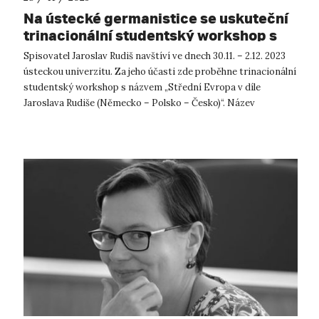
Na ústecké germanistice se uskuteční
trinacionální studentský workshop s
autorem Jaroslavem Rudišem
Spisovatel Jaroslav Rudiš navštíví ve dnech 30.11. – 2.12. 2023
ústeckou univerzitu. Za jeho účasti zde proběhne trinacionální
studentský workshop s názvem „Střední Evropa v díle
Jaroslava Rudiše (Německo – Polsko – Česko)“. Název
workshopu je symbo...