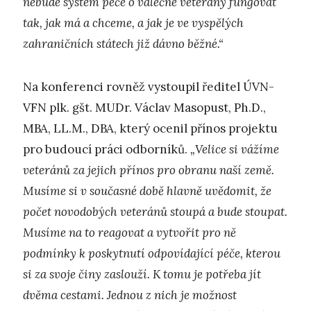
nebude systém péče o válečné veterány fungovat
tak, jak má a chceme, a jak je ve vyspělých
zahraničních státech již dávno běžné.“
Na konferenci rovněž vystoupil ředitel ÚVN-
VFN plk. gšt. MUDr. Václav Masopust, Ph.D.,
MBA, LL.M., DBA, který ocenil přínos projektu
pro budoucí práci odborníků.
„Velice si vážíme
veteránů za jejich přínos pro obranu naší země.
Musíme si v současné době hlavně uvědomit, že
počet novodobých veteránů stoupá a bude stoupat.
Musíme na to reagovat a vytvořit pro ně
podmínky k poskytnutí odpovídající péče, kterou
si za svoje činy zaslouží. K tomu je potřeba jít
dvěma cestami. Jednou z nich je možnost