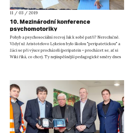
11 / 03 / 2019
10. Mezinárodní konference
psychomotoriky
Pohyb a psychosociální rozvoj Jak k sobě patří? Nerozlučně.
Vždyť už Aristotelovo Lykeion bylo školou "peripatetickou" a
žáci se při výuce procházeli (peripatein = procházet se, ať si
Wiki říká, co chce). Ty nejúspěšnější pedagogické směry dnes
ve ...