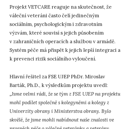
Projekt VETCARE reaguje na skutečnost, že
váleční veteráni často čelí jedinečným
sociálním, psychologickým i zdravotním
výzvám, které souvisí s jejich působením
v zahraničních operacích a službou v armádě.
Systém péče má přispět k jejich lepší integraci a
k prevenci rizik sociálního vyloučení.
Hlavní řešitel za FSE UJEP PhDr. Miroslav
Barták, Ph.D., k výsledkům projektu uvedl:
„Jsme velmi rádi, že se tým z FSE UJEP na projektu
mohl podílet společně s kolegyněmi a kolegy z
Univerzity obrany i Ministerstva obrany. Bylo
skvělé, že jsme mohli nabídnout naše znalosti ve
prospěch péče o válečné veteránky a veterány.