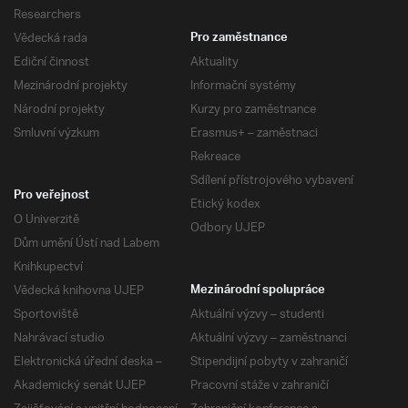
Researchers
Vědecká rada
Pro zaměstnance
Ediční činnost
Aktuality
Mezinárodní projekty
Informační systémy
Národní projekty
Kurzy pro zaměstnance
Smluvní výzkum
Erasmus+ – zaměstnaci
Rekreace
Sdílení přístrojového vybavení
Pro veřejnost
Etický kodex
O Univerzitě
Odbory UJEP
Dům umění Ústí nad Labem
Knihkupectví
Vědecká knihovna UJEP
Mezinárodní spolupráce
Sportoviště
Aktuální výzvy – studenti
Nahrávací studio
Aktuální výzvy – zaměstnanci
Elektronická úřední deska –
Stipendijní pobyty v zahraničí
Akademický senát UJEP
Pracovní stáže v zahraničí