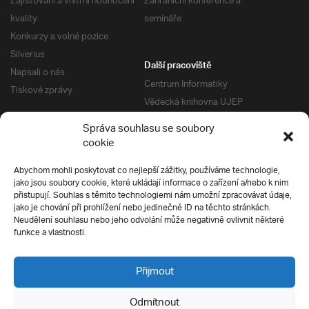
Zajišťování a vnitřní hodnocení
Zahraniční konference a
kvality
semináře
Konkurzy a volné pozice
Silverius
Další pracoviště
Napsali o nás
Centrum Informatiky
Tiskové zprávy
Vědecká knihovna UJEP
Správa kolejí a menz
Správa souhlasu se soubory
Univerzitní centrum podpory
Pro absolventy
cookie
Klub absolventů
Abychom mohli poskytovat co nejlepší zážitky, používáme technologie,
Silverius
jako jsou soubory cookie, které ukládají informace o zařízení a/nebo k nim
Pro uchazeče
přistupují. Souhlas s těmito technologiemi nám umožní zpracovávat údaje,
Přijímací řízení
jako je chování při prohlížení nebo jedinečné ID na těchto stránkách.
Neudělení souhlasu nebo jeho odvolání může negativně ovlivnit některé
E-prihlaska
Ochrana soukromí
funkce a vlastnosti.
Podmínky přijímacího řízení
Přípravné kurzy
Přijmout
Odmítnout