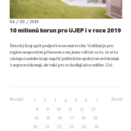
04 / 03 / 2019
10 milionů korun pro UJEP i v roce 2019
Ústecký kraj opět podpoří svou univerzitu. Vzdělání je pro
region nesporným přínosem a my jsme vděční za to, že si to
zástupci našeho kraje napříč politickým spektrem uvědomují.
A nejen uvědomují, ale také pro to hodlají něco udělat. Což
znamená, ž...
Novější
Starší
1
2
3
4
5
6
7
8
9
10
11
12
13
14
15
16
17
18
19
20
21
22
23
24
25