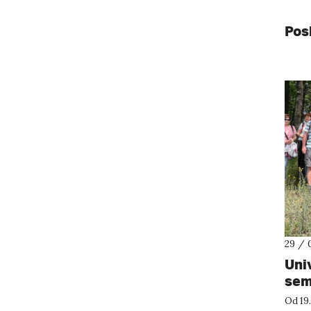
Pos
29 / 
Uni
sem
Od 19.