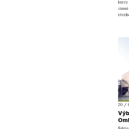
kurzy 
zimní
třetíh
dlouho
20 / 
Výb
Omb
ozn
Rektor