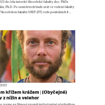
2023 do čela ústecké filozofické fakulty doc. PhDr.
ku, Ph.D. Po osmi letech bude stát ve vedení fakulty
Filozofickou fakultu UJEP (FF) vede posledních 8 ...
 2023
m křížem krážem | (Obyčejné)
 z nížin a velehor
s zveme na filmové promítání kořeněné přednáškou