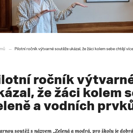
mů
Pilotní ročník výtvarné soutěže ukázal, že žáci kolem sebe chtějí víc
ilotní ročník výtvarn
kázal, že žáci kolem s
eleně a vodních prvk
arnou soutěž s názvem „Zelená a modrá, pro školu je dobrá