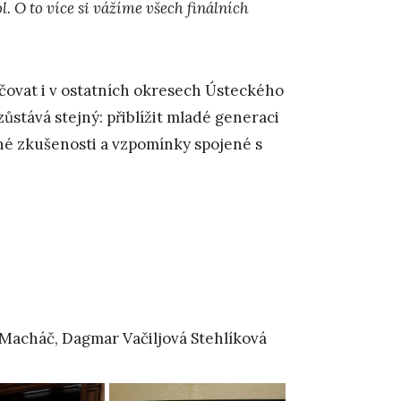
. O to více si vážíme všech finálních
ačovat i v ostatních okresech Ústeckého
l zůstává stejný: přiblížit mladé generaci
né zkušenosti a vzpomínky spojené s
n Macháč, Dagmar Vačiljová Stehlíková