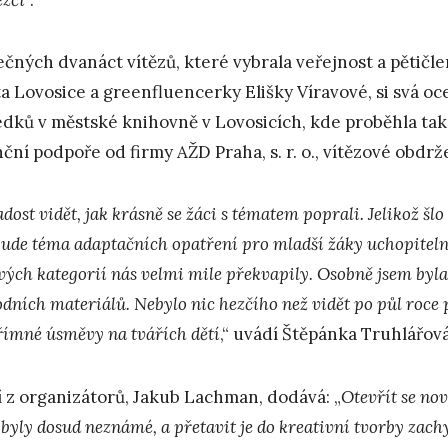
čných dvanáct vítězů, které vybrala veřejnost a pětičl
a Lovosice a greenfluencerky Elišky Víravové, si svá oc
edků v městské knihovně v Lovosicích, kde proběhla tak
nční podpoře od firmy AŽD Praha, s. r. o., vítězové obdr
adost vidět, jak krásně se žáci s tématem poprali. Jelikož šlo
bude téma adaptačních opatření pro mladší žáky uchopitelné,
vých kategorií nás velmi mile překvapily. Osobně jsem byla 
odních materiálů. Nebylo nic hezčího než vidět po půl roce
římné úsměvy na tvářích dětí
,“ uvádí Štěpánka Truhlářov
í z organizátorů, Jakub Lachman, dodává: „
Otevřít se no
byly dosud neznámé, a přetavit je do kreativní tvorby zach