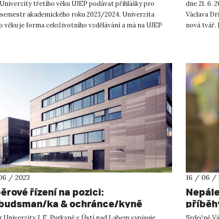
Univerzity třetího věku UJEP podávat přihlášky pro
dne 21. 6. 
 semestr akademického roku 2023/2024. Univerzita
Václava Drš
o věku je forma celoživotního vzdělávání a má na UJEP
nová tvář. 
letou tra...
06 / 2023
16 / 06 /
ěrové řízení na pozici:
Nepále
udsman/ka & ochránce/kyně
příběhy
amovatelů/lek
 Univerzity J. E. Purkyně v Ústí nad Labem vypisuje
Srdečně Vá