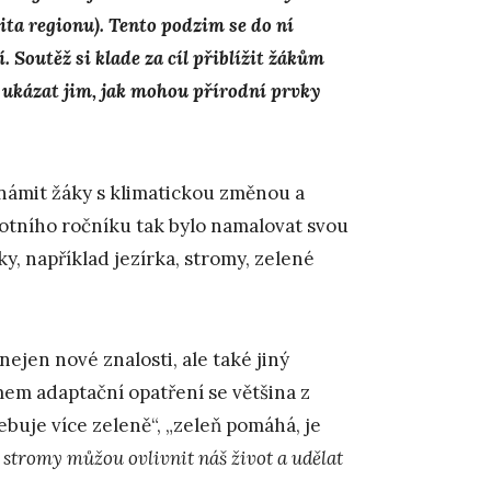
ta regionu). Tento podzim se do ní
í. Soutěž si klade za cíl přiblížit žákům
 ukázat jim, jak mohou přírodní prvky
námit žáky s klimatickou změnou a
otního ročníku tak bylo namalovat svou
ky, například jezírka, stromy, zelené
nejen nové znalosti, ale také jiný
mem adaptační opatření se většina z
ebuje více zeleně“, „zeleň pomáhá, je
a stromy můžou ovlivnit náš život a udělat