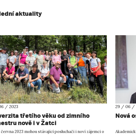
lední aktuality
06 / 2023
29 / 06 /
verzita třetího věku od zimního
Nová os
estru nově i v Žatci
 června 2023 mohou stávající posluchači i noví zájemci o
Akademický