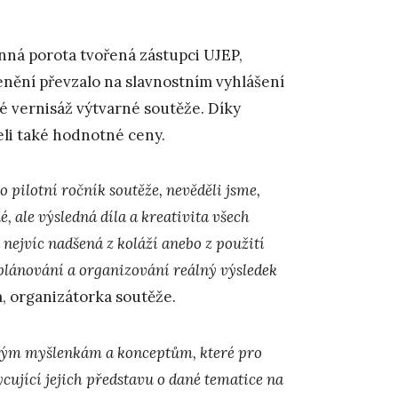
enná porota tvořená zástupci UJEP,
enění převzalo na slavnostním vyhlášení
é vernisáž výtvarné soutěže. Díky
želi také hodnotné ceny.
 o pilotní ročník soutěže, nevěděli jsme,
 ale výsledná díla a kreativita všech
nejvíc nadšená z koláží anebo z použití
 plánování a organizování reálný výsledek
á, organizátorka soutěže.
vým myšlenkám a konceptům, které pro
ycující jejich představu o dané tematice na