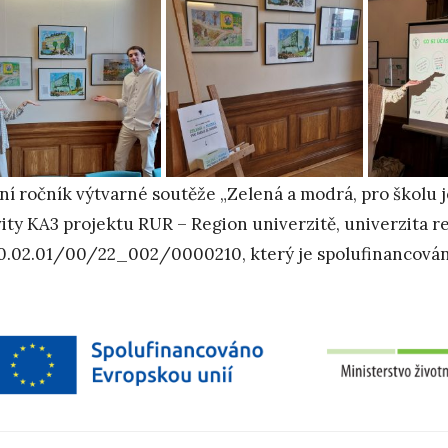
tní ročník výtvarné soutěže „Zelená a modrá, pro školu j
vity KA3 projektu RUR – Region univerzitě, univerzita re
0.02.01/00/22_002/0000210, který je spolufinancován