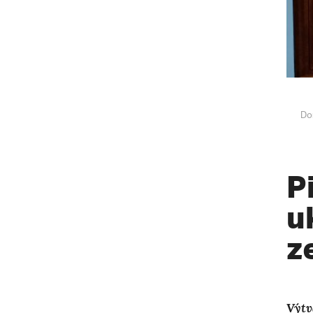
Do
P
u
z
Výtv