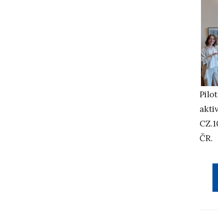
Pilo
akti
CZ.1
ČR.