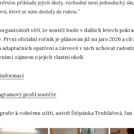
rétním příkladu jejich školy, rozhodně není jednoduchý úkol
orů, které se nám dostaly do rukou.
”
organizátoři věří, že soutěž bude v dalších letech pokr
. První oficiální ročník je plánován již na jaro 2026 a cí
 adaptačních opatření a zároveň v nich uchovat radost
ením i zájmem o jejich vlastní okolí.
 informací
agramový profil soutěže
grafie k volnému užití, autoři Štěpánka Truhlářová, Ja