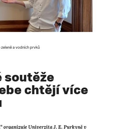
e zeleně a vodních prvků
é soutěže
ebe chtějí více
ů
“ organizuje Univerzita J. E. Purkyně v