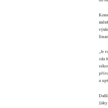
Kone
měst
výsl
fina
„
Je r
zda 
věko
přír
a up
Dalš
žáky 