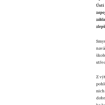
Ústí
zapoj
zákl
zlepš
Smys
navá
škol
stře
Z vý
pohl
nich
dobr
ho h