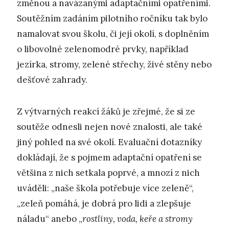
změnou a navázanými adaptačními opatřeními.
Soutěžním zadáním pilotního ročníku tak bylo
namalovat svou školu, či její okolí, s doplněním
o libovolné zelenomodré prvky, například
jezírka, stromy, zelené střechy, živé stěny nebo
dešťové zahrady.
Z výtvarných reakcí žáků je zřejmé, že si ze
soutěže odnesli nejen nové znalosti, ale také
jiný pohled na své okolí. Evaluační dotazníky
dokládají, že s pojmem adaptační opatření se
většina z nich setkala poprvé, a mnozí z nich
uváděli: „naše škola potřebuje více zeleně“,
„zeleň pomáhá, je dobrá pro lidi a zlepšuje
náladu“ anebo „
rostliny, voda, keře a stromy