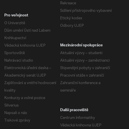
Rekreace
Sdílení přístrojového vybavení
Pro veřejnost
Etický kodex
O Univerzitě
Odbory UJEP
Dům umění Ústí nad Labem
Knihkupectví
Vědecká knihovna UJEP
Mezinárodní spolupráce
Sportoviště
Aktuální výzvy – studenti
Nahrávací studio
Aktuální výzvy – zaměstnanci
Elektronická úřední deska –
Stipendijní pobyty v zahraničí
Akademický senát UJEP
Pracovní stáže v zahraničí
Zajišťování a vnitřní hodnocení
Zahraniční konference a
kvality
semináře
Konkurzy a volné pozice
Silverius
Další pracoviště
Napsali o nás
Centrum Informatiky
Tiskové zprávy
Vědecká knihovna UJEP