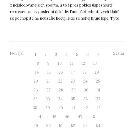
z nejsledovanějších sportů, a to i přes pokles úspěšnosti
reprezentace v poslední dekádě. Fanoušci jednotlivých klubů
se pochopitelně neustále hecují, kde se hokej hraje lépe. Tyto
šarvátk...
Novější
Starší
1
2
3
4
5
6
7
8
9
10
11
12
13
14
15
16
17
18
19
20
21
22
23
24
25
26
27
28
29
30
31
32
33
34
35
36
37
38
39
40
41
42
43
44
45
46
47
48
49
50
51
52
53
54