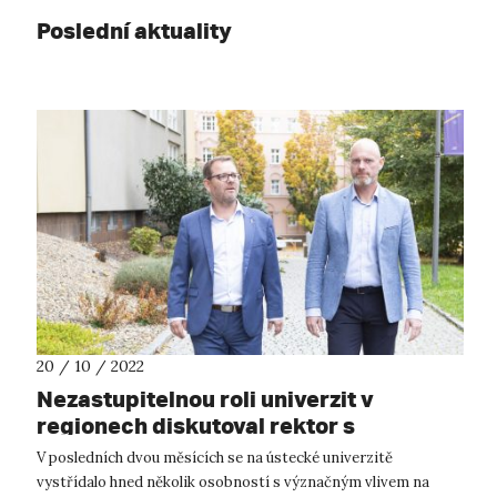
Poslední aktuality
20 / 10 / 2022
Nezastupitelnou roli univerzit v
regionech diskutoval rektor s
vrcholnými zástupci vysokého školství
V posledních dvou měsících se na ústecké univerzitě
vystřídalo hned několik osobností s význačným vlivem na