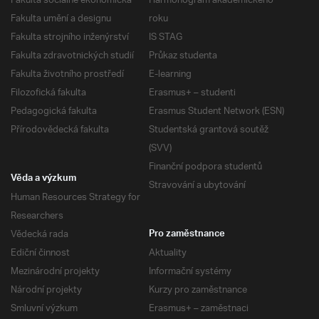
Fakulta sociálně ekonomická
Harmonogram akademického
Fakulta umění a designu
roku
Fakulta strojního inženýrství
IS STAG
Fakulta zdravotnických studií
Průkaz studenta
Fakulta životního prostředí
E-learning
Filozofická fakulta
Erasmus+ – studenti
Pedagogická fakulta
Erasmus Student Network (ESN)
Přírodovědecká fakulta
Studentská grantová soutěž
(SVV)
Finanční podpora studentů
Věda a výzkum
Stravování a ubytování
Human Resources Strategy for
Researchers
Vědecká rada
Pro zaměstnance
Ediční činnost
Aktuality
Mezinárodní projekty
Informační systémy
Národní projekty
Kurzy pro zaměstnance
Smluvní výzkum
Erasmus+ – zaměstnaci