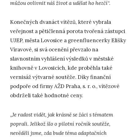
můžou ovlivnit náš život a udělat ho hezčí
“.
Konečných dvanáct vítězů, které vybrala
veřejnost a pětičlenná porota tvořená zástupci
UJEP, města Lovosice a greenfluencerky Elišky
Víravové, si svá ocenění převzalo na
slavnostním vyhlášení výsledků v městské
knihovně v Lovosicích, kde proběhla také
vernisáž výtvarné soutěže. Díky finanční
podpoře od firmy AŽD Praha, s. r. o., vítězové
obdrželi také hodnotné ceny.
„
Je radost vidět, jak krásně se žáci s tématem
poprali. Jelikož šlo o pilotní ročník soutěže,
nevěděli jsme, zda bude téma adaptačních