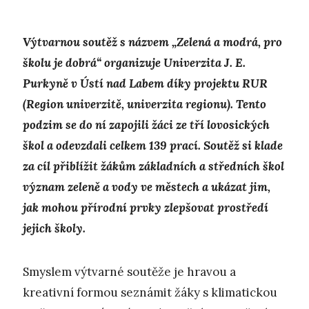
Výtvarnou soutěž s názvem „Zelená a modrá, pro
školu je dobrá“ organizuje Univerzita J. E.
Purkyně v Ústí nad Labem díky projektu RUR
(Region univerzitě, univerzita regionu). Tento
podzim se do ní zapojili žáci ze tří lovosických
škol a odevzdali celkem 139 prací. Soutěž si klade
za cíl přiblížit žákům základních a středních škol
význam zeleně a vody ve městech a ukázat jim,
jak mohou přírodní prvky zlepšovat prostředí
jejich školy.
Smyslem výtvarné soutěže je hravou a
kreativní formou seznámit žáky s klimatickou