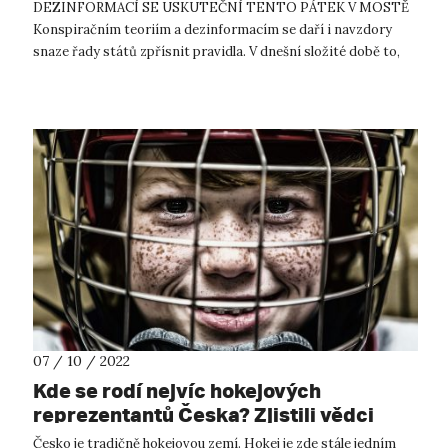
DEZINFORMACÍ SE USKUTEČNÍ TENTO PÁTEK V MOSTĚ
Konspiračním teoriím a dezinformacím se daří i navzdory
snaze řady států zpřísnit pravidla. V dnešní složité době to,
bohužel, platí obzvlášť. Katedra politologie F...
07 / 10 / 2022
Kde se rodí nejvíc hokejových
reprezentantů Česka? Zjistili vědci
UJEP
Česko je tradičně hokejovou zemí. Hokej je zde stále jedním