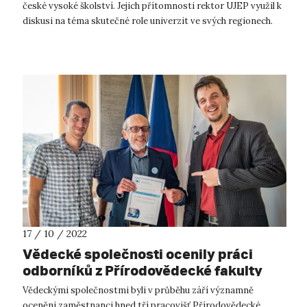
české vysoké školství. Jejich přítomnosti rektor UJEP využil k
diskusi na téma skutečné role univerzit ve svých regionech.
Dne 1. září navští...
17 / 10 / 2022
Vědecké společnosti ocenily práci
odborníků z Přírodovědecké fakulty
UJEP
Vědeckými společnostmi byli v průběhu září významně
oceněni zaměstnanci hned tří pracovišť Přírodovědecké