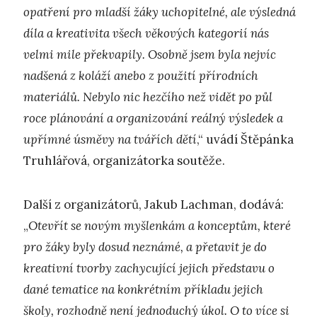
opatření pro mladší žáky uchopitelné, ale výsledná
díla a kreativita všech věkových kategorií nás
velmi mile překvapily. Osobně jsem byla nejvíc
nadšená z koláží anebo z použití přírodních
materiálů. Nebylo nic hezčího než vidět po půl
roce plánování a organizování reálný výsledek a
upřímné úsměvy na tvářích dětí
,“ uvádí Štěpánka
Truhlářová, organizátorka soutěže.
Další z organizátorů, Jakub Lachman, dodává:
„
Otevřít se novým myšlenkám a konceptům, které
pro žáky byly dosud neznámé, a přetavit je do
kreativní tvorby zachycující jejich představu o
dané tematice na konkrétním příkladu jejich
školy, rozhodně není jednoduchý úkol. O to více si