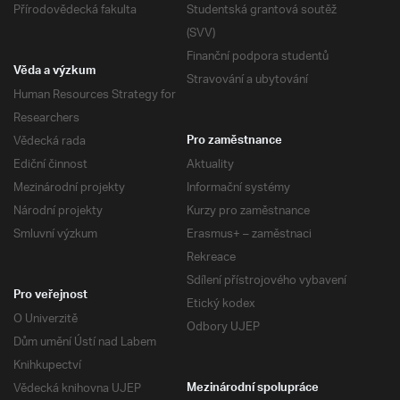
Přírodovědecká fakulta
Studentská grantová soutěž
(SVV)
Finanční podpora studentů
Věda a výzkum
Stravování a ubytování
Human Resources Strategy for
Researchers
Vědecká rada
Pro zaměstnance
Ediční činnost
Aktuality
Mezinárodní projekty
Informační systémy
Národní projekty
Kurzy pro zaměstnance
Smluvní výzkum
Erasmus+ – zaměstnaci
Rekreace
Sdílení přístrojového vybavení
Pro veřejnost
Etický kodex
O Univerzitě
Odbory UJEP
Dům umění Ústí nad Labem
Knihkupectví
Vědecká knihovna UJEP
Mezinárodní spolupráce