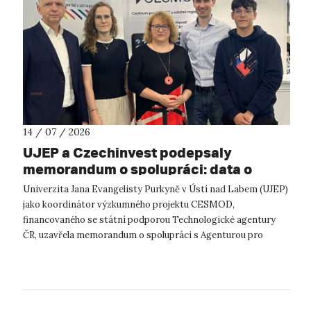
14 / 07 / 2026
UJEP a Czechinvest podepsaly
memorandum o spolupráci: data o
podnikatelském prostředí posílí
Univerzita Jana Evangelisty Purkyně v Ústí nad Labem (UJEP)
výzkum CESMOD
jako koordinátor výzkumného projektu CESMOD,
financovaného se státní podporou Technologické agentury
ČR, uzavřela memorandum o spolupráci s Agenturou pro
podporu podnikání a investic CzechInve...