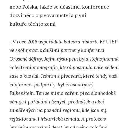
nebo Polska, takže se účastníci konference
dozví něco o pivovarnictví a pivní
kultuře těchto zemí.
„V roce 2016 uspořádala katedra historie FF UJEP
ve spolupráci s dalšími partnery konferenci
Orosené dějiny. Jejím výstupem byla stejnojmenná
kolektivní monografie, která posunula naše vědění
zase o kus dál. Jedním z pivovarů, které tehdy naši
konferenci podpořily, byl krásnolipský
Falkenštejn. Ten se mimo vaření piva dlouhodobě
věnuje i pořádání různých přednášek a akcí
zaměřených na poznání regionu, kde jsou mj.
reflektována i historická témata. A protože v
letošním roce slaví deset let od svého založení,