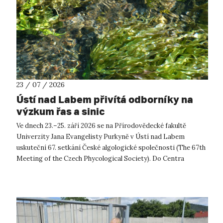
23 / 07 / 2026
Ústí nad Labem přivítá odborníky na
výzkum řas a sinic
Ve dnech 23.–25. září 2026 se na Přírodovědecké fakultě
Univerzity Jana Evangelisty Purkyně v Ústí nad Labem
uskuteční 67. setkání České algologické společnosti (The 67th
Meeting of the Czech Phycological Society). Do Centra
přírodovědných a technickýc...