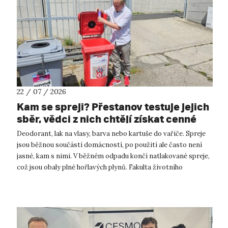
22 / 07 / 2026
Kam se spreji? Přestanov testuje jejich
sběr, vědci z nich chtějí získat cenné
kovy
Deodorant, lak na vlasy, barva nebo kartuše do vařiče. Spreje
jsou běžnou součástí domácností, po použití ale často není
jasné, kam s nimi. V běžném odpadu končí natlakované spreje,
což jsou obaly plné hořlavých plynů. Fakulta životního
prostředí UJ...