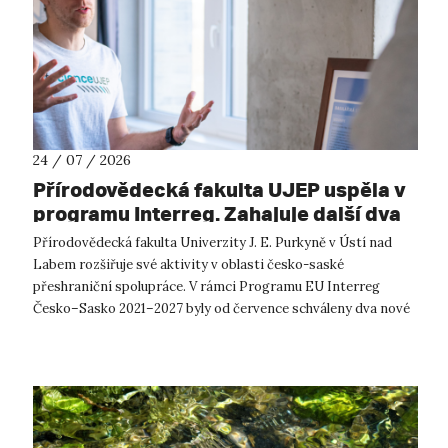
24 / 07 / 2026
Přírodovědecká fakulta UJEP uspěla v
programu Interreg. Zahajuje další dva
přeshraniční projekty se saskými
Přírodovědecká fakulta Univerzity J. E. Purkyně v Ústí nad
partnery
Labem rozšiřuje své aktivity v oblasti česko-saské
přeshraniční spolupráce. V rámci Programu EU Interreg
Česko–Sasko 2021–2027 byly od července schváleny dva nové
projekty, které propojí české ...