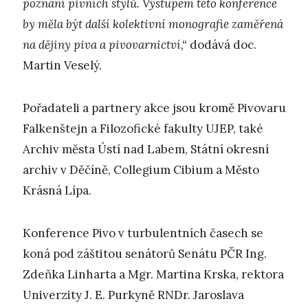
poznání pivních stylů. Výstupem této konference
by měla být další kolektivní monografie zaměřená
na dějiny piva a pivovarnictví,“
dodává doc.
Martin Veselý.
Pořadateli a partnery akce jsou kromě Pivovaru
Falkenštejn a Filozofické fakulty UJEP, také
Archiv města Ústí nad Labem, Státní okresní
archiv v Děčíně, Collegium Cibium a Město
Krásná Lípa.
Konference Pivo v turbulentních časech se
koná pod záštitou senátorů Senátu PČR Ing.
Zdeňka Linharta a Mgr. Martina Krska, rektora
Univerzity J. E. Purkyně RNDr. Jaroslava