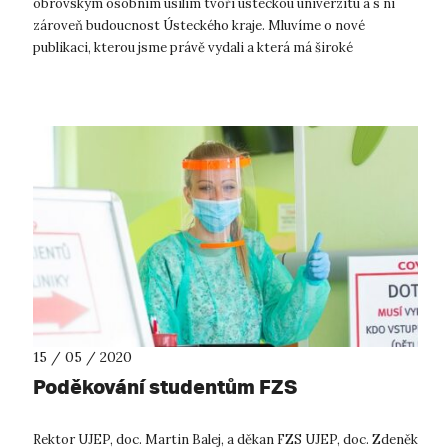
obrovským osobním úsilím tvoří ústeckou univerzitu a s ní
zároveň budoucnost Ústeckého kraje. Mluvíme o nové
publikaci, kterou jsme právě vydali a která má široké
veřejnosti zprostředko...
15 / 05 / 2020
Poděkování studentům FZS
Rektor UJEP, doc. Martin Balej, a děkan FZS UJEP, doc. Zdeněk