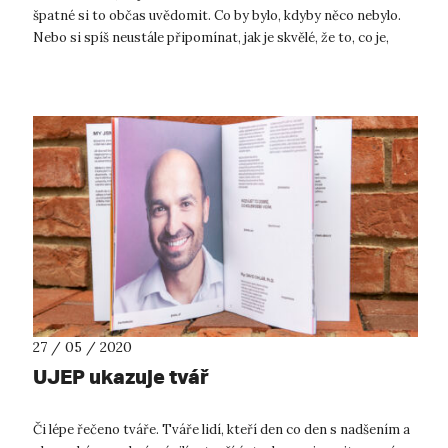
špatné si to občas uvědomit. Co by bylo, kdyby něco nebylo.
Nebo si spíš neustále připomínat, jak je skvělé, že to, co je,
opravdu j...
27 / 05 / 2020
UJEP ukazuje tvář
Či lépe řečeno tváře. Tváře lidí, kteří den co den s nadšením a