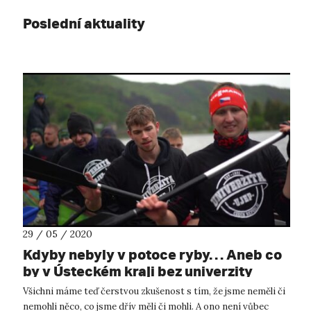
Poslední aktuality
29 / 05 / 2020
Kdyby nebyly v potoce ryby… Aneb co
by v Ústeckém kraji bez univerzity
chybělo.
Všichni máme teď čerstvou zkušenost s tím, že jsme neměli či
nemohli něco, co jsme dřív měli či mohli. A ono není vůbec