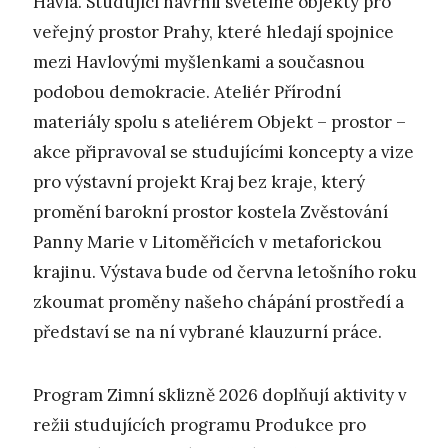
Havla. Studující navrhli světelné objekty pro
veřejný prostor Prahy, které hledají spojnice
mezi Havlovými myšlenkami a současnou
podobou demokracie. Ateliér Přírodní
materiály spolu s ateliérem Objekt – prostor –
akce připravoval se studujícími koncepty a vize
pro výstavní projekt Kraj bez kraje, který
promění barokní prostor kostela Zvěstování
Panny Marie v Litoměřicích v metaforickou
krajinu. Výstava bude od června letošního roku
zkoumat proměny našeho chápání prostředí a
představí se na ní vybrané klauzurní práce.
Program Zimní sklizně 2026 doplňují aktivity v
režii studujících programu Produkce pro