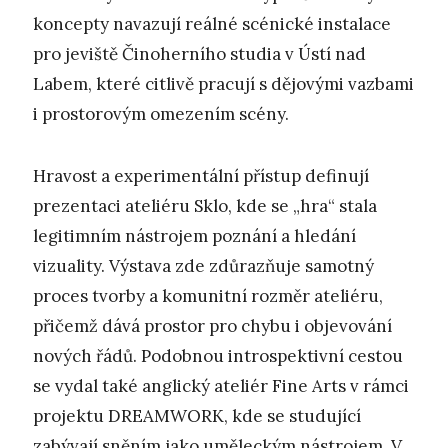
koncepty navazují reálné scénické instalace
pro jeviště Činoherního studia v Ústí nad
Labem, které citlivě pracují s dějovými vazbami
i prostorovým omezením scény.
Hravost a experimentální přístup definují
prezentaci ateliéru Sklo, kde se „hra“ stala
legitimním nástrojem poznání a hledání
vizuality. Výstava zde zdůrazňuje samotný
proces tvorby a komunitní rozměr ateliéru,
přičemž dává prostor pro chybu i objevování
nových řádů. Podobnou introspektivní cestou
se vydal také anglický ateliér Fine Arts v rámci
projektu DREAMWORK, kde se studující
zabývají sněním jako uměleckým nástrojem. V