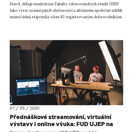
Havel, děkují studentům Fakulty zdravotnických studií UJEP.
Jako výraz uznání jejich obětavosti a altruismu společně udělili
mimořádná stipendia všem 83 registrovaným dobrovolníkům
a 23 dal...
07 / 05 / 2020
Přednáškové streamování, virtuální
výstavy i online výuka: FUD UJEP na
špici multimediální komunikace