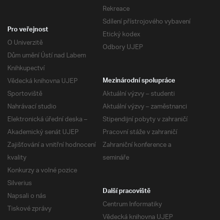
Rekreace
Sdílení přístrojového vybavení
Pro veřejnost
Etický kodex
O Univerzitě
Odbory UJEP
Dům umění Ústí nad Labem
Knihkupectví
Vědecká knihovna UJEP
Mezinárodní spolupráce
Sportoviště
Aktuální výzvy – studenti
Nahrávací studio
Aktuální výzvy – zaměstnanci
Elektronická úřední deska –
Stipendijní pobyty v zahraničí
Akademický senát UJEP
Pracovní stáže v zahraničí
Zajišťování a vnitřní hodnocení
Zahraniční konference a
kvality
semináře
Konkurzy a volné pozice
Silverius
Další pracoviště
Napsali o nás
Centrum Informatiky
Tiskové zprávy
Vědecká knihovna UJEP