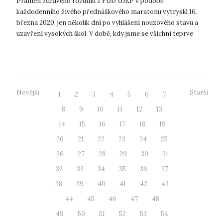
Pramen zdravého rozumu z FUD UJEP v podobě
každodenního živého přednáškového maratonu vytryskl 16.
března 2020, jen několik dní po vyhlášení nouzového stavu a
uzavření vysokých škol. V době, kdy jsme se všichni teprve
vzpamatovávali z náhlé vyprázdn...
Novější
Starší
1
2
3
4
5
6
7
8
9
10
11
12
13
14
15
16
17
18
19
20
21
22
23
24
25
26
27
28
29
30
31
32
33
34
35
36
37
38
39
40
41
42
43
44
45
46
47
48
49
50
51
52
53
54