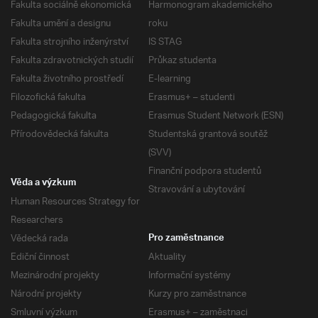
Fakulta sociálně ekonomická
Harmonogram akademického
Fakulta umění a designu
roku
Fakulta strojního inženýrství
IS STAG
Fakulta zdravotnických studií
Průkaz studenta
Fakulta životního prostředí
E-learning
Filozofická fakulta
Erasmus+ – studenti
Pedagogická fakulta
Erasmus Student Network (ESN)
Přírodovědecká fakulta
Studentská grantová soutěž
(SVV)
Finanční podpora studentů
Věda a výzkum
Stravování a ubytování
Human Resources Strategy for
Researchers
Vědecká rada
Pro zaměstnance
Ediční činnost
Aktuality
Mezinárodní projekty
Informační systémy
Národní projekty
Kurzy pro zaměstnance
Smluvní výzkum
Erasmus+ – zaměstnaci