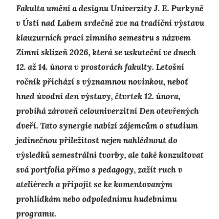
Fakulta umění a designu Univerzity J. E. Purkyně
v Ústí nad Labem srdečně zve na tradiční výstavu
klauzurních prací zimního semestru s názvem
Zimní sklizeň 2026, která se uskuteční ve dnech
12. až 14. února v prostorách fakulty. Letošní
ročník přichází s významnou novinkou, neboť
hned úvodní den výstavy, čtvrtek 12. února,
probíhá zároveň celouniverzitní Den otevřených
dveří. Tato synergie nabízí zájemcům o studium
jedinečnou příležitost nejen nahlédnout do
výsledků semestrální tvorby, ale také konzultovat
svá portfolia přímo s pedagogy, zažít ruch v
ateliérech a připojit se ke komentovaným
prohlídkám nebo odpolednímu hudebnímu
programu.