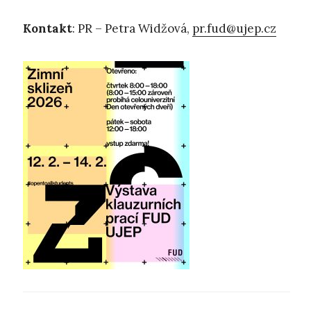
Kontakt
: PR – Petra Widžová,
pr.fud@ujep.cz