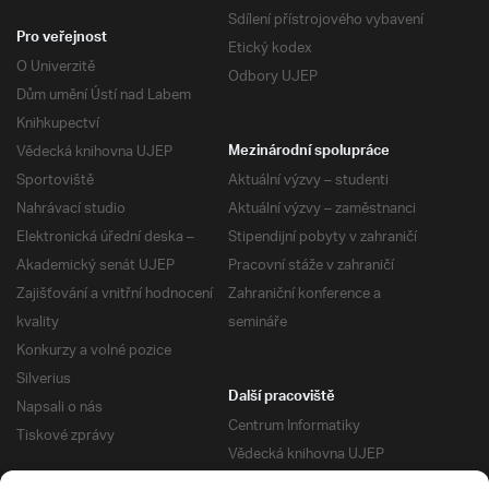
Sdílení přístrojového vybavení
Pro veřejnost
Etický kodex
O Univerzitě
Odbory UJEP
Dům umění Ústí nad Labem
Knihkupectví
Vědecká knihovna UJEP
Mezinárodní spolupráce
Sportoviště
Aktuální výzvy – studenti
Nahrávací studio
Aktuální výzvy – zaměstnanci
Elektronická úřední deska –
Stipendijní pobyty v zahraničí
Akademický senát UJEP
Pracovní stáže v zahraničí
Zajišťování a vnitřní hodnocení
Zahraniční konference a
kvality
semináře
Konkurzy a volné pozice
Silverius
Další pracoviště
Napsali o nás
Centrum Informatiky
Tiskové zprávy
Vědecká knihovna UJEP
Správa kolejí a menz