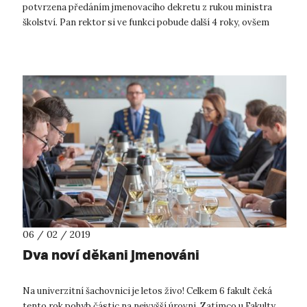
potvrzena předáním jmenovacího dekretu z rukou ministra
školství. Pan rektor si ve funkci pobude další 4 roky, ovšem
neb...
06 / 02 / 2019
Dva noví děkani jmenováni
Na univerzitní šachovnici je letos živo! Celkem 6 fakult čeká
tento rok pohyb částic na nejvyšší úrovni. Zatímco u Fakulty