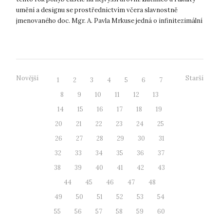
umění a designu se prostřednictvím včera slavnostně
jmenovaného doc. Mgr. A. Pavla Mrkuse jedná o infinitezimální
(tedy v podsta...
Novější
Starší
1
2
3
4
5
6
7
8
9
10
11
12
13
14
15
16
17
18
19
20
21
22
23
24
25
26
27
28
29
30
31
32
33
34
35
36
37
38
39
40
41
42
43
44
45
46
47
48
49
50
51
52
53
54
55
56
57
58
59
60