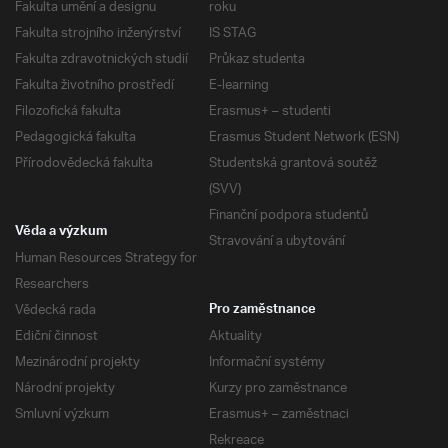
Fakulta umění a designu
roku
Fakulta strojního inženýrství
IS STAG
Fakulta zdravotnických studií
Průkaz studenta
Fakulta životního prostředí
E-learning
Filozofická fakulta
Erasmus+ – studenti
Pedagogická fakulta
Erasmus Student Network (ESN)
Přírodovědecká fakulta
Studentská grantová soutěž
(SVV)
Finanční podpora studentů
Věda a výzkum
Stravování a ubytování
Human Resources Strategy for
Researchers
Vědecká rada
Pro zaměstnance
Ediční činnost
Aktuality
Mezinárodní projekty
Informační systémy
Národní projekty
Kurzy pro zaměstnance
Smluvní výzkum
Erasmus+ – zaměstnaci
Rekreace