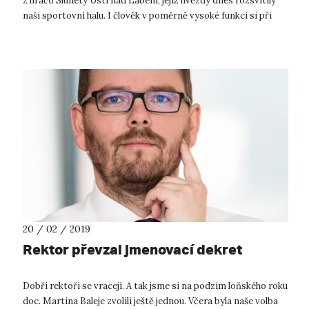
z hráčů Slunety Ústí nad Labem, jejíž hvězdy dnes rozsvítily
naši sportovní halu. I člověk v poměrně vysoké funkci si při
rozhovoru s ni...
20 / 02 / 2019
Rektor převzal jmenovací dekret
Dobří rektoři se vracejí. A tak jsme si na podzim loňského roku
doc. Martina Baleje zvolili ještě jednou. Včera byla naše volba