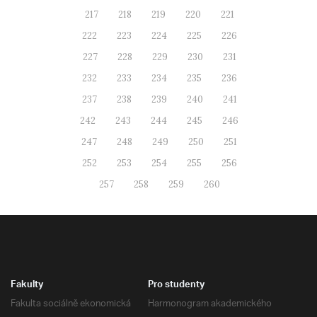
217
218
219
220
221
222
223
224
225
226
227
228
229
230
231
232
233
234
235
236
237
238
239
240
241
242
243
244
245
246
247
248
249
250
251
252
253
254
255
256
257
258
259
260
Fakulty
Pro studenty
Fakulta sociálně ekonomická
Harmonogram akademického