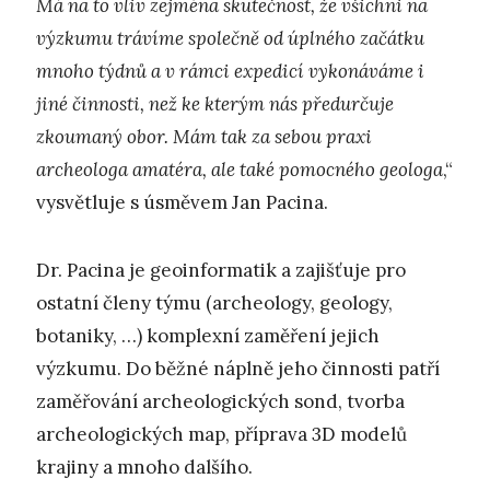
Má na to vliv zejména skutečnost, že všichni na
výzkumu trávíme společně od úplného začátku
mnoho týdnů a v rámci expedicí vykonáváme i
jiné činnosti, než ke kterým nás předurčuje
zkoumaný obor. Mám tak za sebou praxi
archeologa amatéra, ale také pomocného geologa
,“
vysvětluje s úsměvem Jan Pacina.
Dr. Pacina je geoinformatik a zajišťuje pro
ostatní členy týmu (archeology, geology,
botaniky, …) komplexní zaměření jejich
výzkumu. Do běžné náplně jeho činnosti patří
zaměřování archeologických sond, tvorba
archeologických map, příprava 3D modelů
krajiny a mnoho dalšího.