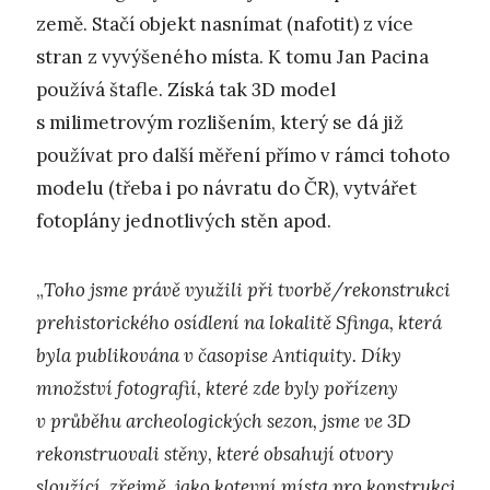
země. Stačí objekt nasnímat (nafotit) z více
stran z vyvýšeného místa. K tomu Jan Pacina
používá štafle. Získá tak 3D model
s milimetrovým rozlišením, který se dá již
používat pro další měření přímo v rámci tohoto
modelu (třeba i po návratu do ČR), vytvářet
fotoplány jednotlivých stěn apod.
„
Toho jsme právě využili při tvorbě/rekonstrukci
prehistorického osídlení na lokalitě Sfinga, která
byla publikována v časopise Antiquity. Díky
množství fotografií, které zde byly pořízeny
v průběhu archeologických sezon, jsme ve 3D
rekonstruovali stěny, které obsahují otvory
sloužící, zřejmě, jako kotevní místa pro konstrukci