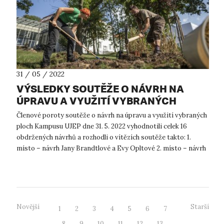
31 / 05 / 2022
VÝSLEDKY SOUTĚŽE O NÁVRH NA
ÚPRAVU A VYUŽITÍ VYBRANÝCH
PLOCH KAMPUSU UJEP
Členové poroty soutěže o návrh na úpravu a využití vybraných
ploch Kampusu UJEP dne 31. 5. 2022 vyhodnotili celek 16
obdržených návrhů a rozhodli o vítězích soutěže takto: 1.
místo – návrh Jany Brandtlové a Evy Opltové 2. místo – návrh
Nikoly Kolář...
Novější
Starší
1
2
3
4
5
6
7
8
9
10
11
12
13