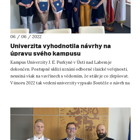
06 / 06 / 2022
Univerzita vyhodnotila návrhy na
úpravu svého kampusu
Kampus Univerzity J. E. Purkyně v Ústí nad Labem je
dokončen. Postupně sklízí uznání odborné i laické veřejnosti,
neusíná však na vavřínech s vědomím, že stále je co zlepšovat.
V únoru 2022 tak vedení univerzity vypsalo Soutěže o návrh na
úpravu a vyu...