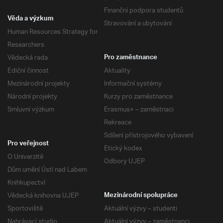
Finanční podpora studentů
Věda a výzkum
Stravování a ubytování
Human Resources Strategy for
Researchers
Vědecká rada
Pro zaměstnance
Ediční činnost
Aktuality
Mezinárodní projekty
Informační systémy
Národní projekty
Kurzy pro zaměstnance
Smluvní výzkum
Erasmus+ – zaměstnaci
Rekreace
Sdílení přístrojového vybavení
Pro veřejnost
Etický kodex
O Univerzitě
Odbory UJEP
Dům umění Ústí nad Labem
Knihkupectví
Vědecká knihovna UJEP
Mezinárodní spolupráce
Sportoviště
Aktuální výzvy – studenti
Nahrávací studio
Aktuální výzvy – zaměstnanci