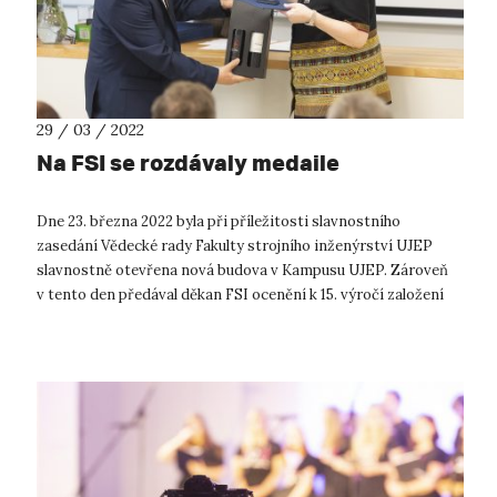
29 / 03 / 2022
Na FSI se rozdávaly medaile
Dne 23. března 2022 byla při příležitosti slavnostního
zasedání Vědecké rady Fakulty strojního inženýrství UJEP
slavnostně otevřena nová budova v Kampusu UJEP. Zároveň
v tento den předával děkan FSI ocenění k 15. výročí založení
FSI UJEP. Vědecká ra...