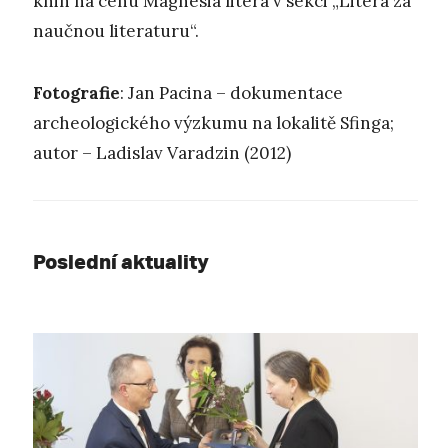
knih na cenu Magnesia litera v sekci „Litera za
naučnou literaturu“.
Fotografie
: Jan Pacina – dokumentace
archeologického výzkumu na lokalitě Sfinga;
autor – Ladislav Varadzin (2012)
Poslední aktuality