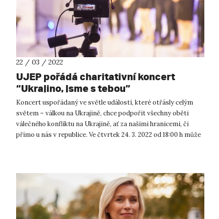
22 / 03 / 2022
UJEP pořádá charitativní koncert
“Ukrajino, jsme s tebou”
Koncert uspořádaný ve světle událostí, které otřásly celým
světem – válkou na Ukrajině, chce podpořit všechny oběti
válečného konfliktu na Ukrajině, ať za našimi hranicemi, či
přímo u nás v republice. Ve čtvrtek 24. 3. 2022 od 18:00 h může
veřej...