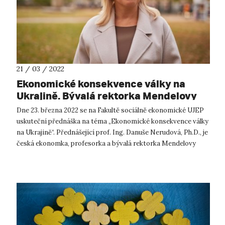
21 / 03 / 2022
Ekonomické konsekvence války na
Ukrajině. Bývalá rektorka Mendelovy
univerzity v Brně přednáší na UJEP.
Dne 23. března 2022 se na Fakultě sociálně ekonomické UJEP
uskuteční přednáška na téma „Ekonomické konsekvence války
na Ukrajině“. Přednášející prof. Ing. Danuše Nerudová, Ph.D., je
česká ekonomka, profesorka a bývalá rektorka Mendelovy
univerzity v Br...