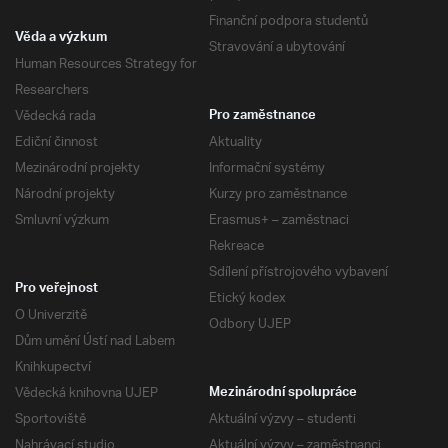
Finanční podpora studentů
Věda a výzkum
Stravování a ubytování
Human Resources Strategy for
Researchers
Vědecká rada
Pro zaměstnance
Ediční činnost
Aktuality
Mezinárodní projekty
Informační systémy
Národní projekty
Kurzy pro zaměstnance
Smluvní výzkum
Erasmus+ – zaměstnaci
Rekreace
Sdílení přístrojového vybavení
Pro veřejnost
Etický kodex
O Univerzitě
Odbory UJEP
Dům umění Ústí nad Labem
Knihkupectví
Vědecká knihovna UJEP
Mezinárodní spolupráce
Sportoviště
Aktuální výzvy – studenti
Nahrávací studio
Aktuální výzvy – zaměstnanci