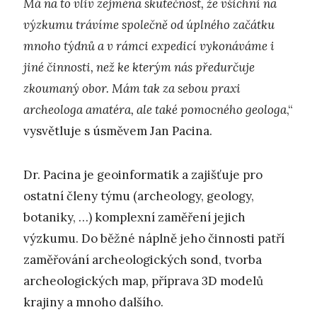
Má na to vliv zejména skutečnost, že všichni na
výzkumu trávíme společně od úplného začátku
mnoho týdnů a v rámci expedicí vykonáváme i
jiné činnosti, než ke kterým nás předurčuje
zkoumaný obor. Mám tak za sebou praxi
archeologa amatéra, ale také pomocného geologa
,“
vysvětluje s úsměvem Jan Pacina.
Dr. Pacina je geoinformatik a zajišťuje pro
ostatní členy týmu (archeology, geology,
botaniky, …) komplexní zaměření jejich
výzkumu. Do běžné náplně jeho činnosti patří
zaměřování archeologických sond, tvorba
archeologických map, příprava 3D modelů
krajiny a mnoho dalšího.