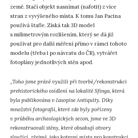
země. Stačí objekt nasnímat (nafotit) z více
stran z vyvýšeného místa. K tomu Jan Pacina
používá štafle. Získá tak 3D model
s milimetrovým rozlišením, který se dá již
používat pro další měření přímo v rámci tohoto
modelu (třeba i po návratu do ČR), vytvářet
fotoplány jednotlivých stěn apod.
„
Toho jsme právě využili při tvorbě/rekonstrukci
prehistorického osídlení na lokalitě Sfinga, která
byla publikována v časopise Antiquity. Díky
množství fotografií, které zde byly pořízeny
v průběhu archeologických sezon, jsme ve 3D
rekonstruovali stěny, které obsahují otvory
sloužící, zřejmě, jako kotevní místa pro konstrukci