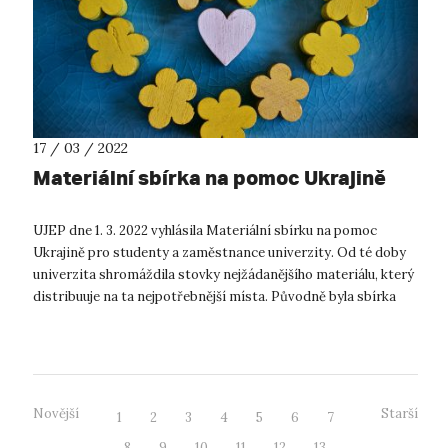
17 / 03 / 2022
Materiální sbírka na pomoc Ukrajině
UJEP dne 1. 3. 2022 vyhlásila Materiální sbírku na pomoc
Ukrajině pro studenty a zaměstnance univerzity. Od té doby
univerzita shromáždila stovky nejžádanějšího materiálu, který
distribuuje na ta nejpotřebnější místa. Původně byla sbírka
vyhlášena s...
Novější
Starší
1
2
3
4
5
6
7
8
9
10
11
12
13