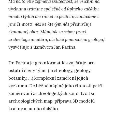
Má na to vliv zejména skutečnost, že všichni na
výzkumu trávíme společně od úplného začátku
mnoho týdnů a v rámci expedicí vykonáváme i
jiné činnosti, než ke kterým nás předurčuje
zkoumaný obor. Mám tak za sebou praxi
archeologa amatéra, ale také pomocného geologa
,“
vysvětluje s úsměvem Jan Pacina.
Dr. Pacina je geoinformatik a zajišťuje pro
ostatní členy týmu (archeology, geology,
botaniky, …) komplexní zaměření jejich
výzkumu. Do běžné náplně jeho činnosti patří
zaměřování archeologických sond, tvorba
archeologických map, příprava 3D modelů
krajiny a mnoho dalšího.