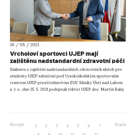
26 / 05 / 2021
Vrcholoví sportovci UJEP mají
zajištěnu nadstandardní zdravotní péči
Smlouvu o zajištění nadstandardních zdravotních služeb pro
studenty UJEP sdružené pod Vysokoškolským sportovním
centrem UJEP prostřednictvím EUC Kliniky Ústí nad Labem
s. r. o., dne 25. 5. 2021 podepsali rektor UJEP doc. Martin Balej
a ředitelka ústeck...
Novější
Starší
1
2
3
4
5
6
7
8
9
10
11
12
13