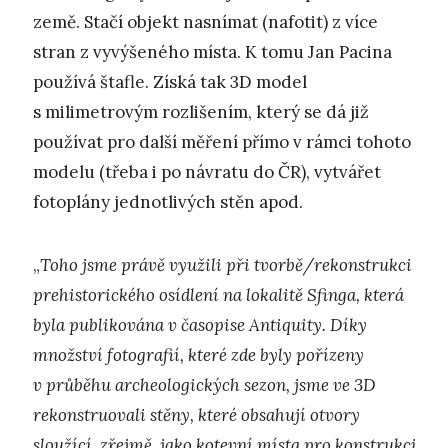
země. Stačí objekt nasnímat (nafotit) z více
stran z vyvýšeného místa. K tomu Jan Pacina
používá štafle. Získá tak 3D model
s milimetrovým rozlišením, který se dá již
používat pro další měření přímo v rámci tohoto
modelu (třeba i po návratu do ČR), vytvářet
fotoplány jednotlivých stěn apod.
„
Toho jsme právě využili při tvorbě/rekonstrukci
prehistorického osídlení na lokalitě Sfinga, která
byla publikována v časopise Antiquity. Díky
množství fotografií, které zde byly pořízeny
v průběhu archeologických sezon, jsme ve 3D
rekonstruovali stěny, které obsahují otvory
sloužící, zřejmě, jako kotevní místa pro konstrukci