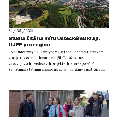
31 / 05 / 2021
Studia šitá na míru Ústeckému kraji.
UJEP pro region
Role Univerzity J. E. Purkyně v Ústí nad Labem v Ústeckém
kraji je rok od roku hmatatelnější. Odráží se nejen
v rozvojových a vědeckých projektech, které společně
s místními státními a samosprávnými organy, i institucemi,
řeší, ale také ve studijních p...