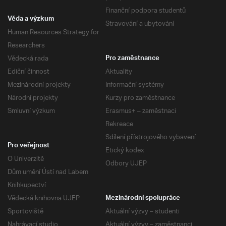
Finanční podpora studentů
Věda a výzkum
Stravování a ubytování
Human Resources Strategy for
Researchers
Vědecká rada
Pro zaměstnance
Ediční činnost
Aktuality
Mezinárodní projekty
Informační systémy
Národní projekty
Kurzy pro zaměstnance
Smluvní výzkum
Erasmus+ – zaměstnaci
Rekreace
Sdílení přístrojového vybavení
Pro veřejnost
Etický kodex
O Univerzitě
Odbory UJEP
Dům umění Ústí nad Labem
Knihkupectví
Vědecká knihovna UJEP
Mezinárodní spolupráce
Sportoviště
Aktuální výzvy – studenti
Nahrávací studio
Aktuální výzvy – zaměstnanci