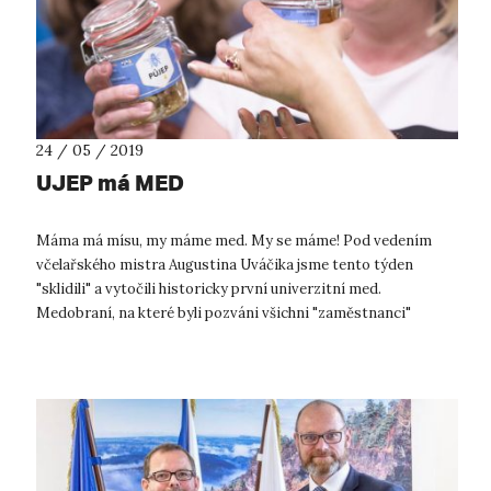
24 / 05 / 2019
UJEP má MED
Máma má mísu, my máme med. My se máme! Pod vedením
včelařského mistra Augustina Uváčika jsme tento týden
"sklidili" a vytočili historicky první univerzitní med.
Medobraní, na které byli pozváni všichni "zaměstnanci"
univerzity, se (čestně, bez přehá...