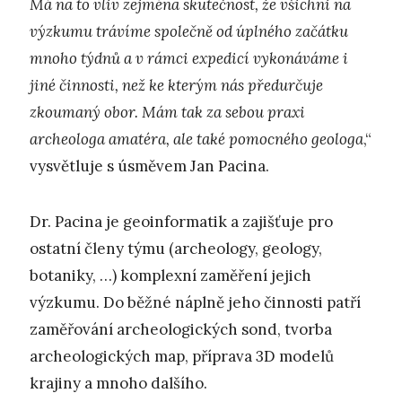
Má na to vliv zejména skutečnost, že všichni na
výzkumu trávíme společně od úplného začátku
mnoho týdnů a v rámci expedicí vykonáváme i
jiné činnosti, než ke kterým nás předurčuje
zkoumaný obor. Mám tak za sebou praxi
archeologa amatéra, ale také pomocného geologa
,“
vysvětluje s úsměvem Jan Pacina.
Dr. Pacina je geoinformatik a zajišťuje pro
ostatní členy týmu (archeology, geology,
botaniky, …) komplexní zaměření jejich
výzkumu. Do běžné náplně jeho činnosti patří
zaměřování archeologických sond, tvorba
archeologických map, příprava 3D modelů
krajiny a mnoho dalšího.