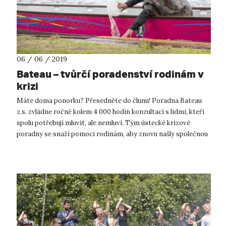
06 / 06 / 2019
Bateau – tvůrčí poradenství rodinám v
krizi
Máte doma ponorku? Přesedněte do člunu! Poradna Bateau
z.s. zvládne ročně kolem 4 000 hodin konzultací s lidmi, kteří
spolu potřebují mluvit, ale nemluví. Tým ústecké krizové
poradny se snaží pomoci rodinám, aby znovu našly společnou
řeč. Takovou, kte...