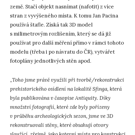
země. Stačí objekt nasnímat (nafotit) z více
stran z vyvýšeného místa. K tomu Jan Pacina
používá štafle. Získá tak 3D model
s milimetrovým rozlišením, který se dá již
používat pro další měření přímo v rámci tohoto
modelu (třeba i po návratu do ČR), vytvářet
fotoplány jednotlivých stěn apod.
„
Toho jsme právě využili při tvorbě/rekonstrukci
prehistorického osídlení na lokalitě Sfinga, která
byla publikována v časopise Antiquity. Díky
množství fotografií, které zde byly pořízeny
v průběhu archeologických sezon, jsme ve 3D
rekonstruovali stěny, které obsahují otvory
sloužící, zřejmě, jako kotevní místa pro konstrukci