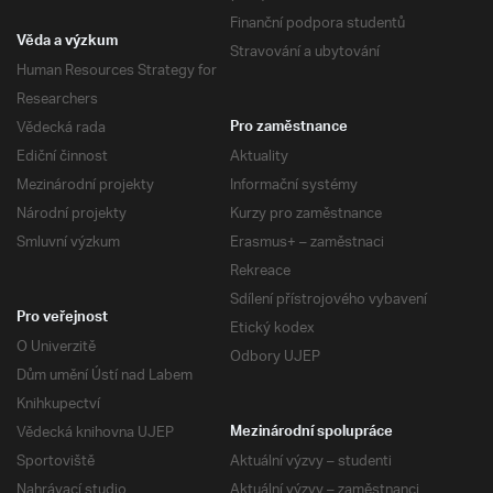
Finanční podpora studentů
Věda a výzkum
Stravování a ubytování
Human Resources Strategy for
Researchers
Vědecká rada
Pro zaměstnance
Ediční činnost
Aktuality
Mezinárodní projekty
Informační systémy
Národní projekty
Kurzy pro zaměstnance
Smluvní výzkum
Erasmus+ – zaměstnaci
Rekreace
Sdílení přístrojového vybavení
Pro veřejnost
Etický kodex
O Univerzitě
Odbory UJEP
Dům umění Ústí nad Labem
Knihkupectví
Vědecká knihovna UJEP
Mezinárodní spolupráce
Sportoviště
Aktuální výzvy – studenti
Nahrávací studio
Aktuální výzvy – zaměstnanci