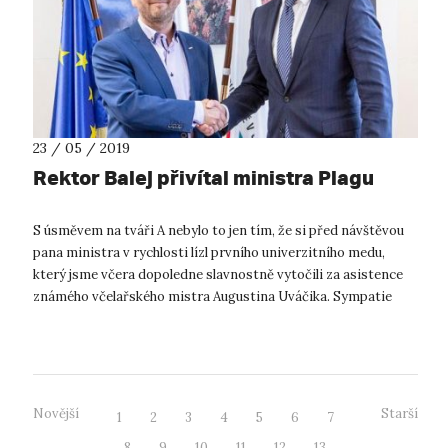
23 / 05 / 2019
Rektor Balej přivítal ministra Plagu
S úsměvem na tváři A nebylo to jen tím, že si před návštěvou
pana ministra v rychlosti lízl prvního univerzitního medu,
který jsme včera dopoledne slavnostně vytočili za asistence
známého včelařského mistra Augustina Uváčika. Sympatie
našeho pana rekt...
Novější
Starší
1
2
3
4
5
6
7
8
9
10
11
12
13