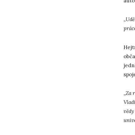
auto
„
Udě
prác
Hejt
obča
jedn
spoj
„
Za 
Vladi
vědy
unive