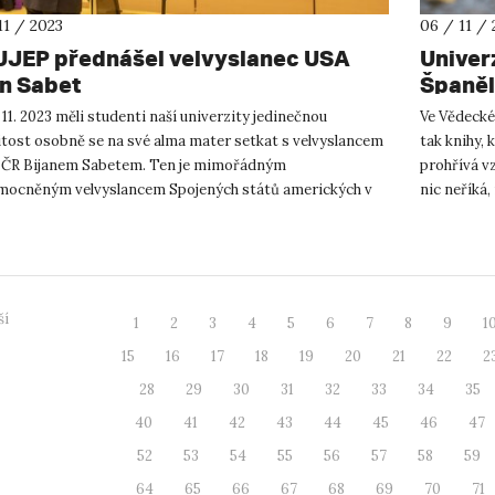
11 / 2023
06 / 11 / 
UJEP přednášel velvyslanec USA
Univer
an Sabet
Španěl
 11. 2023 měli studenti naší univerzity jedinečnou
Ve Vědecké
itost osobně se na své alma mater setkat s velvyslancem
tak knihy, 
 ČR Bijanem Sabetem. Ten je mimořádným
prohřívá v
mocněným velvyslancem Spojených států amerických v
nic neříká,
republice od 16. prosince 2...
Připomenou 
ší
1
2
3
4
5
6
7
8
9
1
15
16
17
18
19
20
21
22
2
28
29
30
31
32
33
34
35
40
41
42
43
44
45
46
47
52
53
54
55
56
57
58
59
64
65
66
67
68
69
70
71