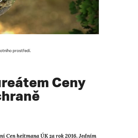
otního prostředí.
aureátem Ceny
chraně
lení Cen hejtmana ÚK za rok 2016. Jedním