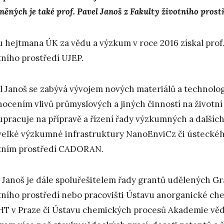
eněných je také prof. Pavel Janoš z Fakulty životního pros
 hejtmana ÚK za vědu a výzkum v roce 2016 získal prof. I
tního prostředí UJEP.
l Janoš se zabývá vývojem nových materiálů a technolog
ocením vlivů průmyslových a jiných činností na životní p
upracuje na přípravě a řízení řady výzkumných a dalších 
 velké výzkumné infrastruktury NanoEnviCz či ústeckéh
tním prostředí CADORAN.
. Janoš je dále spoluřešitelem řady grantů udělených 
tního prostředí nebo pracovišti Ústavu anorganické chem
T v Praze či Ústavu chemických procesů Akademie věd 