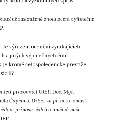
řady studií a výzkumných zpráv.
 skutečně zasloužené ohodnocení výjimečné
P.
. Je výrazem ocenění vynikajících
h a jiných výjimečných činů
K je kromě celospolečenské prestiže
síc Kč.
mičtí pracovníci UJEP. Doc. Mgr.
Pavla Čapková, DrSc., za přínos v oblasti
e vědom přínosu vědců a umělců naší
JEP.