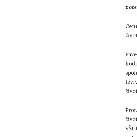
z oc
Cenu
živo
Pave
hodn
spol
tzv.
živo
Prof
živo
VŠCH