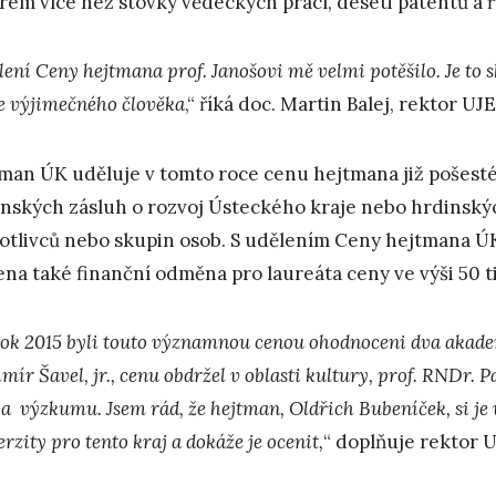
rem více než stovky vědeckých prací, deseti patentů a 
lení Ceny hejtmana prof. Janošovi mě velmi potěšilo. Je to
e výjimečného člověka
,“ říká doc. Martin Balej, rektor UJE
man ÚK uděluje v tomto roce cenu hejtmana již pošesté
nských zásluh o rozvoj Ústeckého kraje nebo hrdinskýc
otlivců nebo skupin osob. S udělením Ceny hejtmana Ú
ena také finanční odměna pro laureáta ceny ve výši 50 ti
rok 2015 byli touto významnou cenou ohodnoceni dva akade
mír Šavel, jr., cenu obdržel v oblasti kultury, prof. RNDr. 
 a výzkumu. Jsem rád, že hejtman, Oldřich Bubeníček, si j
rzity pro tento kraj a dokáže je ocenit,
“ doplňuje rektor U