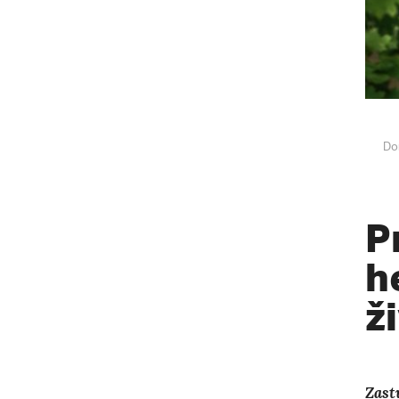
Do
P
h
ž
Zast