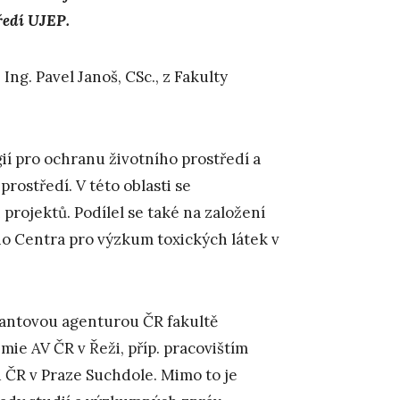
tředí UJEP.
ng. Pavel Janoš, CSc., z Fakulty
ií pro ochranu životního prostředí a
rostředí. V této oblasti se
projektů. Podílel se také na založení
o Centra pro výzkum toxických látek v
Grantovou agenturou ČR fakultě
ie AV ČR v Řeži, příp. pracovištím
ČR v Praze Suchdole. Mimo to je