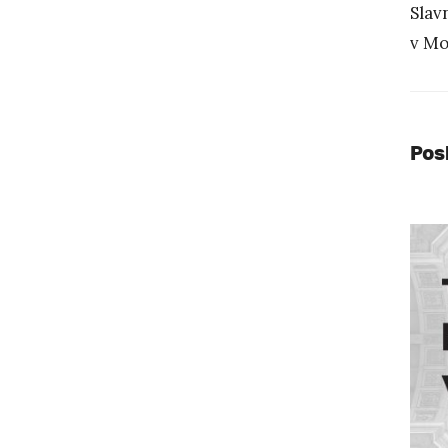
Slav
v Mo
Pos