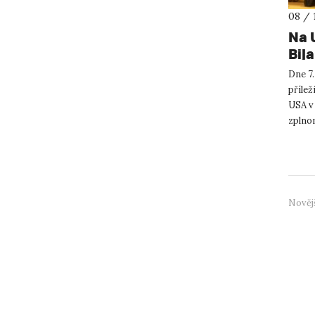
08 / 
Na 
Bij
Dne 7.
přílež
USA v
zplno
České 
Nověj