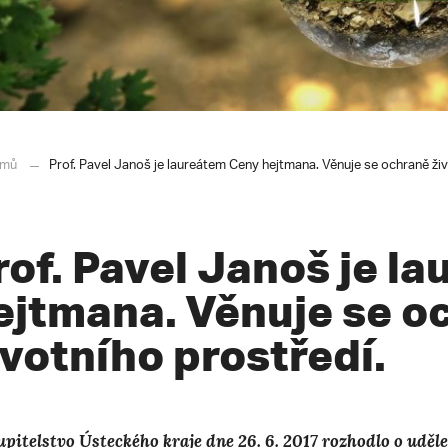
mů
Prof. Pavel Janoš je laureátem Ceny hejtmana. Věnuje se ochraně živ
rof. Pavel Janoš je l
ejtmana. Věnuje se o
ivotního prostředí.
upitelstvo Ústeckého kraje dne 26. 6. 2017 rozhodlo o udě