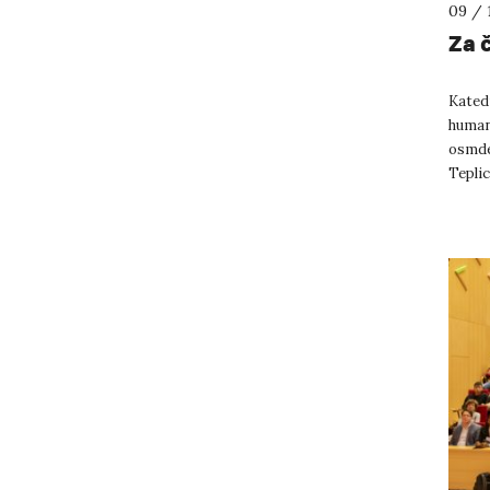
09 / 
Za 
Kated
human
osmde
Teplic
filozo