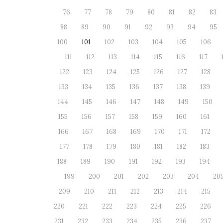
76
77
78
79
80
81
82
83
88
89
90
91
92
93
94
95
100
101
102
103
104
105
106
111
112
113
114
115
116
117
122
123
124
125
126
127
128
133
134
135
136
137
138
139
144
145
146
147
148
149
150
155
156
157
158
159
160
161
166
167
168
169
170
171
172
177
178
179
180
181
182
183
188
189
190
191
192
193
194
199
200
201
202
203
204
20
209
210
211
212
213
214
215
220
221
222
223
224
225
226
231
232
233
234
235
236
237