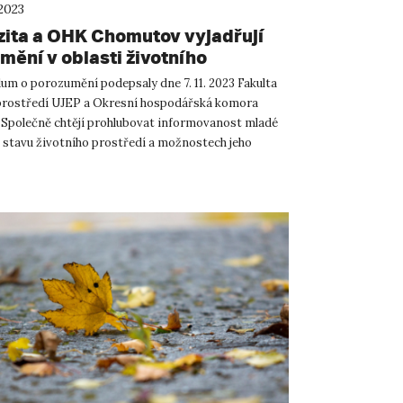
2023
zita a OHK Chomutov vyjadřují
mění v oblasti životního
edí
 o porozumění podepsaly dne 7. 11. 2023 Fakulta
prostředí UJEP a Okresní hospodářská komora
Společně chtějí prohlubovat informovanost mladé
 stavu životního prostředí a možnostech jeho
emorandum o p...