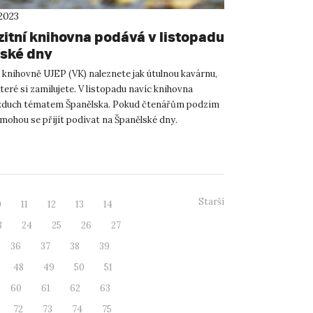
2023
zitní knihovna podává v listopadu
ské dny
 knihovně UJEP (VK) naleznete jak útulnou kavárnu,
které si zamilujete. V listopadu navíc knihovna
zduch tématem Španělska. Pokud čtenářům podzim
 mohou se přijít podívat na Španělské dny.
jim slu...
Starší
0
11
12
13
14
3
24
25
26
27
36
37
38
39
48
49
50
51
60
61
62
63
72
73
74
75