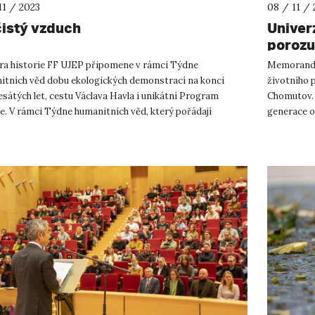
11 / 2023
08 / 11 / 
čistý vzduch
Univer
porozu
prostř
ra historie FF UJEP připomene v rámci Týdne
Memorandum
itních věd dobu ekologických demonstrací na konci
životního 
sátých let, cestu Václava Havla i unikátní Program
Chomutov. 
e. V rámci Týdne humanitních věd, který pořádají
generace o
fické fakulty napříč Českou ...
ochrany. M