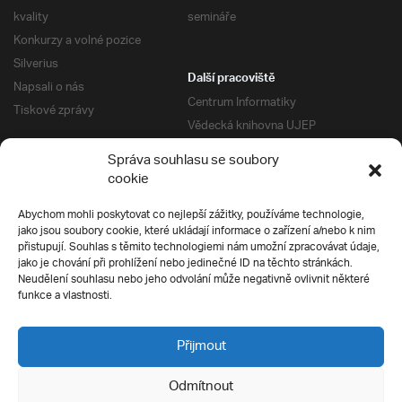
kvality
semináře
Konkurzy a volné pozice
Silverius
Další pracoviště
Napsali o nás
Centrum Informatiky
Tiskové zprávy
Vědecká knihovna UJEP
Správa kolejí a menz
Správa souhlasu se soubory
Univerzitní centrum podpory
Pro absolventy
cookie
Klub absolventů
Abychom mohli poskytovat co nejlepší zážitky, používáme technologie,
Silverius
jako jsou soubory cookie, které ukládají informace o zařízení a/nebo k nim
Pro uchazeče
přistupují. Souhlas s těmito technologiemi nám umožní zpracovávat údaje,
Přijímací řízení
jako je chování při prohlížení nebo jedinečné ID na těchto stránkách.
Neudělení souhlasu nebo jeho odvolání může negativně ovlivnit některé
E-prihlaska
Ochrana soukromí
funkce a vlastnosti.
Podmínky přijímacího řízení
Přípravné kurzy
Přijmout
Odmítnout