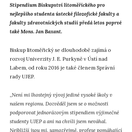
Stipendium Biskupství litoměřického pro
nejlepšího studenta ústecké filozofické fakulty a
fakulty zdravotnických studií předá letos poprvé
také Mons. Jan Baxant.
Biskup litoměřický se dlouhodobě zajímá o
rozvoj Univerzity J. E. Purkyně v Ústí nad
Labem, od roku 2016 je také členem Správní
rady UJEP.
„
Není mi lhostejný vývoj jediné vysoké školy v
našem regionu. Dozvěděl jsem se o možnosti
podporovat jednorázovým stipendiem výjimečné
studenty UJEP a ani na chvíli jsem neváhal.
Nejbližší jsou mi, samozřejmě, profese pomáhající