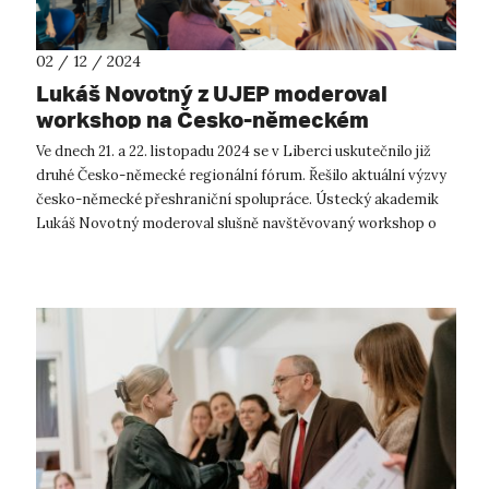
02 / 12 / 2024
Lukáš Novotný z UJEP moderoval
workshop na Česko-německém
regionálním fóru
Ve dnech 21. a 22. listopadu 2024 se v Liberci uskutečnilo již
druhé Česko-německé regionální fórum. Řešilo aktuální výzvy
česko-německé přeshraniční spolupráce. Ústecký akademik
Lukáš Novotný moderoval slušně navštěvovaný workshop o
budoucnosti granto...