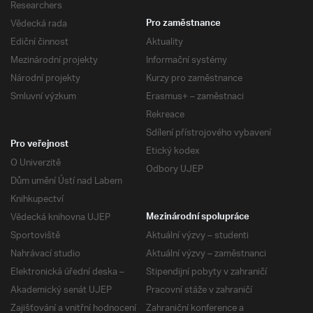
Researchers
Vědecká rada
Pro zaměstnance
Ediční činnost
Aktuality
Mezinárodní projekty
Informační systémy
Národní projekty
Kurzy pro zaměstnance
Smluvní výzkum
Erasmus+ – zaměstnaci
Rekreace
Sdílení přístrojového vybavení
Pro veřejnost
Etický kodex
O Univerzitě
Odbory UJEP
Dům umění Ústí nad Labem
Knihkupectví
Vědecká knihovna UJEP
Mezinárodní spolupráce
Sportoviště
Aktuální výzvy – studenti
Nahrávací studio
Aktuální výzvy – zaměstnanci
Elektronická úřední deska –
Stipendijní pobyty v zahraničí
Akademický senát UJEP
Pracovní stáže v zahraničí
Zajišťování a vnitřní hodnocení
Zahraniční konference a