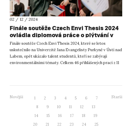
02 / 12 / 2024
Finále soutěže Czech Envi Thesis 2024
ovládla diplomová práce o plýtvání v
menze
Finále soutěže Czech Envi Thesis 2024, které se letos
uskutečnilo na Univerzitě Jana Evangelisty Purkyně v Ústí nad
Labem, opět ukázalo talent studentů, kteří se zabývají
environmentálními tématy. Celkem 46 přihlášených prací z 11
vysokých škol a 22 rů...
Novější
Starší
1
2
3
4
5
6
7
8
9
10
11
12
13
14
15
16
17
18
19
20
21
22
23
24
25