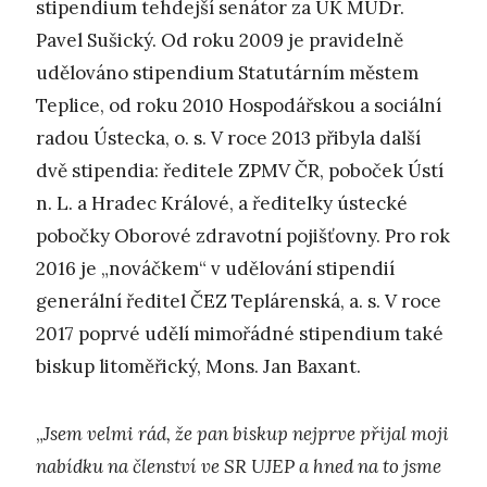
stipendium tehdejší senátor za ÚK MUDr.
Pavel Sušický. Od roku 2009 je pravidelně
udělováno stipendium Statutárním městem
Teplice, od roku 2010 Hospodářskou a sociální
radou Ústecka, o. s. V roce 2013 přibyla další
dvě stipendia: ředitele ZPMV ČR, poboček Ústí
n. L. a Hradec Králové, a ředitelky ústecké
pobočky Oborové zdravotní pojišťovny. Pro rok
2016 je „nováčkem“ v udělování stipendií
generální ředitel ČEZ Teplárenská, a. s. V roce
2017 poprvé udělí mimořádné stipendium také
biskup litoměřický, Mons. Jan Baxant.
„
Jsem velmi rád, že pan biskup nejprve přijal moji
nabídku na členství ve SR UJEP a hned na to jsme