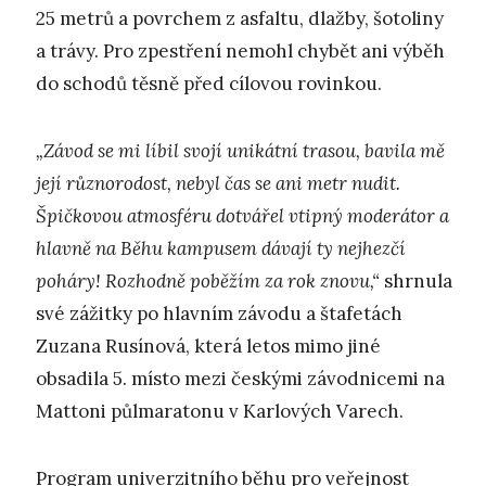
25 metrů a povrchem z asfaltu, dlažby, šotoliny
a trávy. Pro zpestření nemohl chybět ani výběh
do schodů těsně před cílovou rovinkou.
„Závod se mi líbil svojí unikátní trasou, bavila mě
její různorodost, nebyl čas se ani metr nudit.
Špičkovou atmosféru dotvářel vtipný moderátor a
hlavně na Běhu kampusem dávají ty nejhezčí
poháry! Rozhodně poběžím za rok znovu,“
shrnula
své zážitky po hlavním závodu a štafetách
Zuzana Rusínová, která letos mimo jiné
obsadila 5. místo mezi českými závodnicemi na
Mattoni půlmaratonu v Karlových Varech.
Program univerzitního běhu pro veřejnost