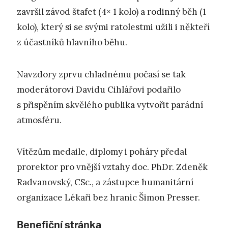
završil závod štafet (4× 1 kolo) a rodinný běh (1
kolo), který si se svými ratolestmi užili i někteří
z účastníků hlavního běhu.
Navzdory zprvu chladnému počasí se tak
moderátorovi Davidu Cihlářovi podařilo
s přispěním skvělého publika vytvořit parádní
atmosféru.
Vítězům medaile, diplomy i poháry předal
prorektor pro vnější vztahy doc. PhDr. Zdeněk
Radvanovský, CSc., a zástupce humanitární
organizace Lékaři bez hranic Šimon Presser.
Benefiční stránka