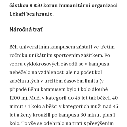
částkou 9 850 korun humanitární organizaci
Lékaři bez hranic.
Náročná trať
Běh univerzitním kampusem
zůstal i ve třetím
ročníku unikátním sportovním zážitkem. Po
vzoru cyklokrosových závodů se v kampusu
neběželo na vzdálenost, ale na počet kol
zaběhnutých v určitém časovém limitu (v
případě Běhu kampusem bylo 1 kolo dlouhé
1200 m). Muži v kategorii do 45 let tak běželi 40
minut + 1 kolo a běžci v kategoriích muži nad 45
let a ženy kroužili po kampusu 30 minut plus 1
kolo. To vše se odehrálo na trati s převýšením