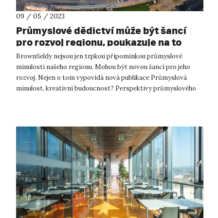
09 / 05 / 2023
Průmyslové dědictví může být šancí
pro rozvoj regionu, poukazuje na to
nová publikace UJEP
Brownfieldy nejsou jen trpkou připomínkou průmyslové
minulosti našeho regionu. Mohou být novou šancí pro jeho
rozvoj. Nejen o tom vypovídá nová publikace Průmyslová
minulost, kreativní budoucnost? Perspektivy průmyslového
dědictví Podkrušnohoří kolekti...