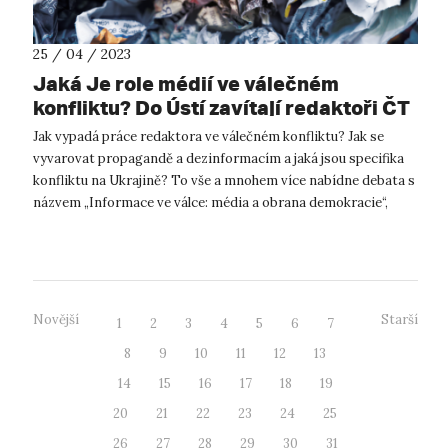
25 / 04 / 2023
Jaká Je role médií ve válečném
konfliktu? Do Ústí zavítají redaktoři ČT
Jak vypadá práce redaktora ve válečném konfliktu? Jak se
vyvarovat propagandě a dezinformacím a jaká jsou specifika
konfliktu na Ukrajině? To vše a mnohem více nabídne debata s
názvem „Informace ve válce: média a obrana demokracie“,
kterou pořádá Filoz...
Novější
Starší
1
2
3
4
5
6
7
8
9
10
11
12
13
14
15
16
17
18
19
20
21
22
23
24
25
26
27
28
29
30
31