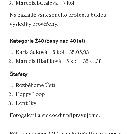
Marcela Butalová – 7 kol
Na základě vzneseného protestu budou
výsledky prověřeny.
Kategorie Ž40 (ženy nad 40 let)
Karla Suková – 5 kol – 35:05,93
Marcela Hladíková – 5 kol – 35:41,38
Štafety
Rozběháme Ústí
Happy Loop
Lentilky
Fotogalerii a videoedit připravujeme.
Běh kampusem 2017 se uskutečnil za podpory: