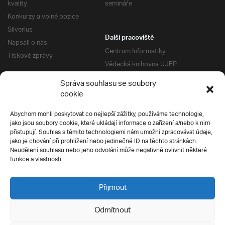
kvality
semináře
Konkurzy a volné pozice
Silverius
Další pracoviště
Napsali o nás
Centrum Informatiky
Tiskové zprávy
Vědecká knihovna UJEP
Správa kolejí a menz
Správa souhlasu se soubory
Univerzitní centrum podpory
Pro absolventy
cookie
Klub absolventů
Abychom mohli poskytovat co nejlepší zážitky, používáme technologie,
Silverius
jako jsou soubory cookie, které ukládají informace o zařízení a/nebo k nim
Pro uchazeče
přistupují. Souhlas s těmito technologiemi nám umožní zpracovávat údaje,
Přijímací řízení
jako je chování při prohlížení nebo jedinečné ID na těchto stránkách.
Neudělení souhlasu nebo jeho odvolání může negativně ovlivnit některé
E-prihlaska
Ochrana soukromí
funkce a vlastnosti.
Podmínky přijímacího řízení
Přípravné kurzy
Přijmout
Odmítnout