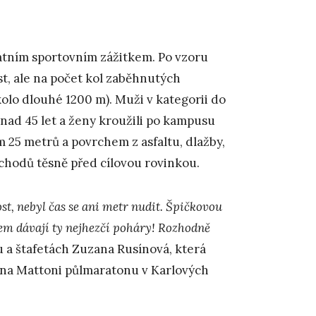
kátním sportovním zážitkem. Po vzoru
t, ale na počet kol zaběhnutých
olo dlouhé 1200 m). Muži v kategorii do
i nad 45 let a ženy kroužili po kampusu
ím 25 metrů a povrchem z asfaltu, dlažby,
schodů těsně před cílovou rovinkou.
ost, nebyl čas se ani metr nudit. Špičkovou
m dávají ty nejhezčí poháry! Rozhodně
u a štafetách Zuzana Rusínová, která
i na Mattoni půlmaratonu v Karlových