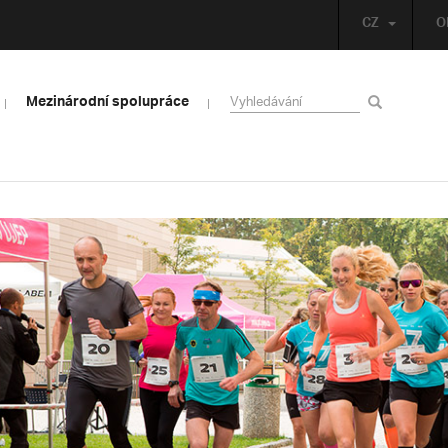
CZ
O
Mezinárodní spolupráce