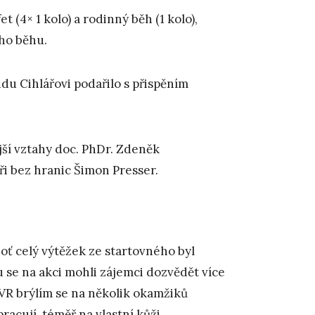
 (4× 1 kolo) a rodinný běh (1 kolo),
ího běhu.
u Cihlářovi podařilo s přispěním
jší vztahy doc. PhDr. Zdeněk
i bez hranic Šimon Presser.
oť celý výtěžek ze startovného byl
 se na akci mohli zájemci dozvědět více
VR brýlím se na několik okamžiků
racují, téměř na vlastní kůži.