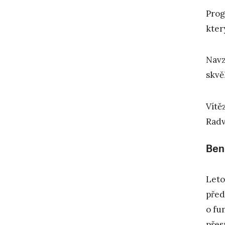
Prog
kter
Navz
skvě
Vítě
Radv
Ben
Leto
před
o fu
přes