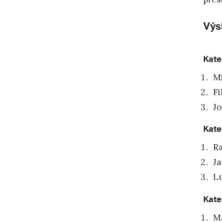
Výs
Kate
Mi
Fi
Jo
Kate
Ra
Ja
Lu
Kate
Ma