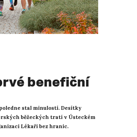
rvé benefiční
dpoledne stal minulostí. Desítky
térských běžeckých tratí v Ústeckém
anizaci Lékaři bez hranic.