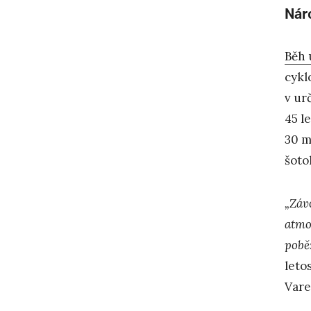
Nár
Běh 
cykl
v ur
45 l
30 m
šoto
„Závo
atmo
pobě
leto
Vare