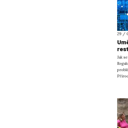
29 / 
Umě
res
UJE
Jak se
Regulo
problé
Příro
AI ch..