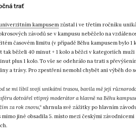
očná trať
univerzitním kampusem
zůstal i ve třetím ročníku uni
okrosových závodů se v kampusu neběželo na vzdálenos
čitém časovém limitu (v případě Běhu kampusem bylo 1 k
et tak běželi 40 minut + 1 kolo a běžci v kategoriích muž
inut plus 1 kolo. To vše se odehrálo na trati s převýšen
liny a trávy. Pro zpestření nemohl chybět ani výběh do 
d se mi líbil svojí unikátní trasou, bavila mě její různorod
sféru dotvářel vtipný moderátor a hlavně na Běhu kampuse
žím za rok znovu,“
shrnula své zážitky po hlavním závod
s mimo jiné obsadila 5. místo mezi českými závodnicem
ch.