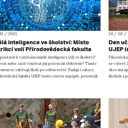
03 / 2023
24 / 03 /
lá inteligence ve školství: Místo
Den uči
trikcí volí Přírodovědecká fakulta
UJEP (
P cestu porozumění
 postavit k využívání umělé inteligence (AI) ve školství?
Filozofická
vat nebo začít využívat její potenciál efektivně? Tímto
se v úterý 
mem se zabývají školy po celém světě. Padají i zákazy.
Akce má up
dovědecká fakulta UJEP touto cestou nepůjde, potenciál
školách a 
.
společensk