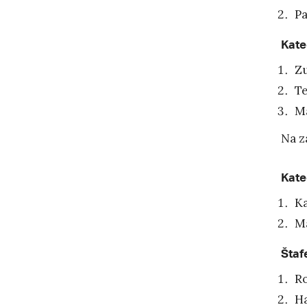
Pa
Kate
Zu
Te
Ma
Na z
Kate
Ka
Ma
Štaf
R
H