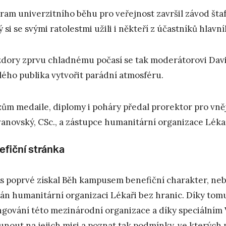
ram univerzitního běhu pro veřejnost završil závod štafet
ý si se svými ratolestmi užili i někteří z účastníků hlavn
dory zprvu chladnému počasí se tak moderátorovi David
lého publika vytvořit parádní atmosféru.
zům medaile, diplomy i poháry předal prorektor pro vně
anovský, CSc., a zástupce humanitární organizace Lékař
efiční stránka
s poprvé získal Běh kampusem benefiční charakter, neb
án humanitární organizaci Lékaři bez hranic. Díky tomu
ngování této mezinárodní organizace a díky speciálním 
unout na jejich misi a poznat tak podmínky, ve kterých p