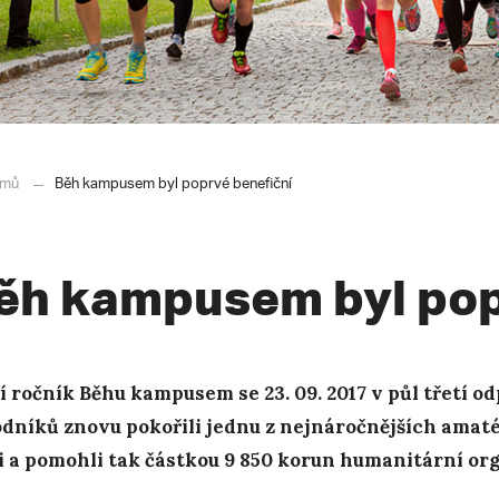
mů
Běh kampusem byl poprvé benefiční
ěh kampusem byl pop
í ročník Běhu kampusem se 23. 09. 2017 v půl třetí o
dníků znovu pokořili jednu z nejnáročnějších ama
i a pomohli tak částkou 9 850 korun humanitární org