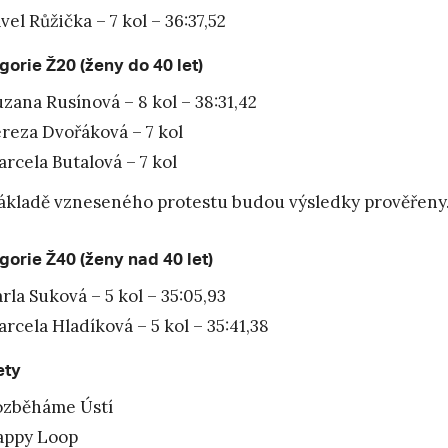
vel Růžička – 7 kol – 36:37,52
gorie Ž20 (ženy do 40 let)
zana Rusínová – 8 kol – 38:31,42
reza Dvořáková – 7 kol
rcela Butalová – 7 kol
ákladě vzneseného protestu budou výsledky prověřeny
gorie Ž40 (ženy nad 40 let)
rla Suková – 5 kol – 35:05,93
rcela Hladíková – 5 kol – 35:41,38
ety
ozběháme Ústí
appy Loop