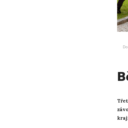
Do
B
Třet
závo
kraj