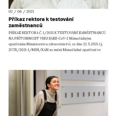
02 / 06 / 2021
Příkaz rektora k testování
zaměstnanců
PŘÍKAZ REKTORA Č. 1/2021 K TESTOVÁNÍ ZAMĚSTNANCŮ
NA PŘÍTOMNOST VIRU SARS-CoV-2 Mimořádným
opatřením Ministerstva zdravotnictví, ze dne 22. 5.2021 č.j.
21735/2021-1/MIN/KAN se mění Mimořádné opatření ve
kterém se zavádí pro veřejné vysoké školy povin...