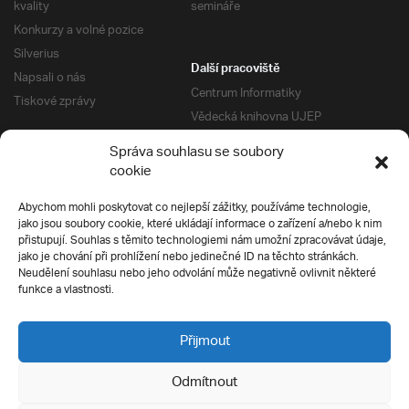
kvality
semináře
Konkurzy a volné pozice
Silverius
Další pracoviště
Napsali o nás
Centrum Informatiky
Tiskové zprávy
Vědecká knihovna UJEP
Správa kolejí a menz
Správa souhlasu se soubory
Univerzitní centrum podpory
Pro absolventy
cookie
Klub absolventů
Abychom mohli poskytovat co nejlepší zážitky, používáme technologie,
Silverius
jako jsou soubory cookie, které ukládají informace o zařízení a/nebo k nim
Pro uchazeče
přistupují. Souhlas s těmito technologiemi nám umožní zpracovávat údaje,
Přijímací řízení
jako je chování při prohlížení nebo jedinečné ID na těchto stránkách.
Neudělení souhlasu nebo jeho odvolání může negativně ovlivnit některé
E-prihlaska
Ochrana soukromí
funkce a vlastnosti.
Podmínky přijímacího řízení
Přípravné kurzy
Přijmout
Odmítnout