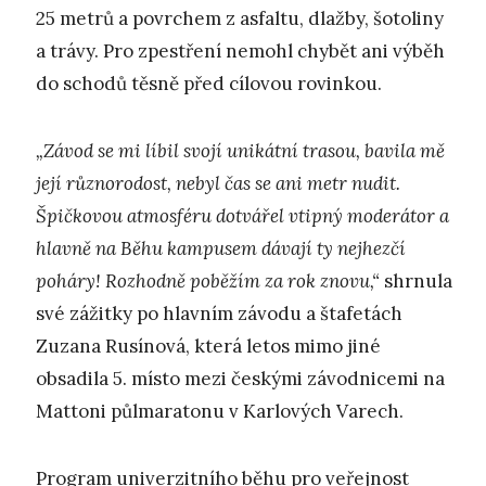
25 metrů a povrchem z asfaltu, dlažby, šotoliny
a trávy. Pro zpestření nemohl chybět ani výběh
do schodů těsně před cílovou rovinkou.
„Závod se mi líbil svojí unikátní trasou, bavila mě
její různorodost, nebyl čas se ani metr nudit.
Špičkovou atmosféru dotvářel vtipný moderátor a
hlavně na Běhu kampusem dávají ty nejhezčí
poháry! Rozhodně poběžím za rok znovu,“
shrnula
své zážitky po hlavním závodu a štafetách
Zuzana Rusínová, která letos mimo jiné
obsadila 5. místo mezi českými závodnicemi na
Mattoni půlmaratonu v Karlových Varech.
Program univerzitního běhu pro veřejnost