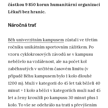
částkou 9 850 korun humanitární organizaci
Lékaři bez hranic.
Náročná trať
Běh univerzitním kampusem
zůstal i ve třetím
ročníku unikátním sportovním zážitkem. Po
vzoru cyklokrosových závodů se v kampusu
neběželo na vzdálenost, ale na počet kol
zaběhnutých v určitém časovém limitu (v
případě Běhu kampusem bylo 1 kolo dlouhé
1200 m). Muži v kategorii do 45 let tak běželi 40
minut + 1 kolo a běžci v kategoriích muži nad 45
let a ženy kroužili po kampusu 30 minut plus 1
kolo. To vše se odehrálo na trati s převýšením