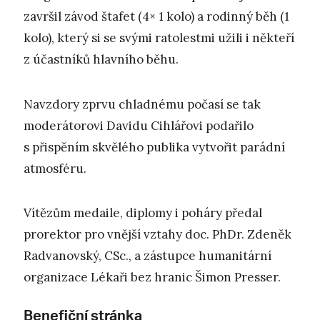
završil závod štafet (4× 1 kolo) a rodinný běh (1
kolo), který si se svými ratolestmi užili i někteří
z účastníků hlavního běhu.
Navzdory zprvu chladnému počasí se tak
moderátorovi Davidu Cihlářovi podařilo
s přispěním skvělého publika vytvořit parádní
atmosféru.
Vítězům medaile, diplomy i poháry předal
prorektor pro vnější vztahy doc. PhDr. Zdeněk
Radvanovský, CSc., a zástupce humanitární
organizace Lékaři bez hranic Šimon Presser.
Benefiční stránka