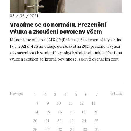
02 / 06 / 2021
Vracíme se do normálu. Prezenční
výuka a zkoušení povoleny všem
Mimořádné opatření MZ ČR (Příloha č. 3 usnesení vlády ze dne
17. 5. 2021 č. 471) umožňuje od 24. května 2021 prezenční výuku
a zkoušení všech studentů vysokých škol. Podmínkou účasti na
výuce a zkoušení je, kromě povinnosti zakrytí dýchacích cest
vh...
Novější
Starší
1
2
3
4
5
6
7
8
9
10
11
12
13
14
15
16
17
18
19
20
21
22
23
24
25
26
27
28
29
30
31