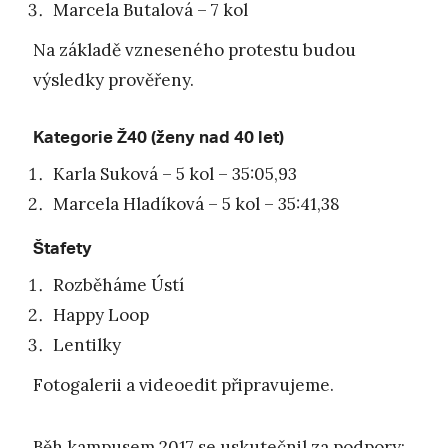
Marcela Butalová – 7 kol
Na základě vzneseného protestu budou
výsledky prověřeny.
Kategorie Ž40 (ženy nad 40 let)
Karla Suková – 5 kol – 35:05,93
Marcela Hladíková – 5 kol – 35:41,38
Štafety
Rozběháme Ústí
Happy Loop
Lentilky
Fotogalerii a videoedit připravujeme.
Běh kampusem 2017 se uskutečnil za podpory: