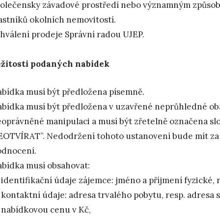
olečensky závadové prostředí nebo významným způsobe
astníků okolních nemovitostí.
hválení prodeje Správní radou UJEP.
žitosti podaných nabídek
bídka musí být předložena písemně.
bídka musí být předložena v uzavřené neprůhledné obá
oprávněné manipulaci a musí být zřetelně označena slo
OTVÍRAT”. Nedodržení tohoto ustanovení bude mít za 
odnocení.
bídka musí obsahovat:
identifikační údaje zájemce: jméno a příjmení fyzické, 
kontaktní údaje: adresa trvalého pobytu, resp. adresa sí
nabídkovou cenu v Kč,