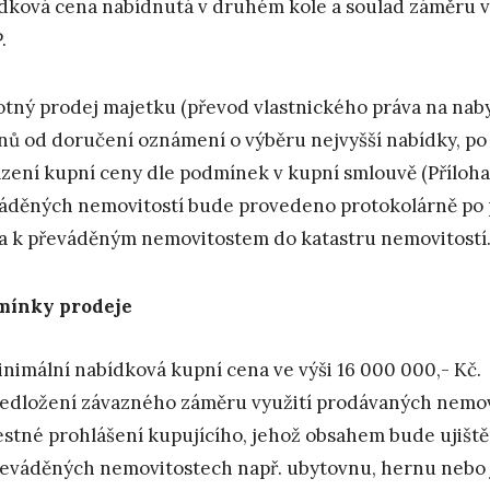
dková cena nabídnutá v druhém kole a soulad záměru v
.
tný prodej majetku (převod vlastnického práva na naby
nů od doručení oznámení o výběru nejvyšší nabídky, po 
zení kupní ceny dle podmínek v kupní smlouvě (Příloha 
áděných nemovitostí bude provedeno protokolárně po 
a k převáděným nemovitostem do katastru nemovitostí
mínky prodeje
nimální nabídková kupní cena ve výši 16 000 000,- Kč.
edložení závazného záměru využití prodávaných nemov
stné prohlášení kupujícího, jehož obsahem bude ujištěn
eváděných nemovitostech např. ubytovnu, hernu nebo ji