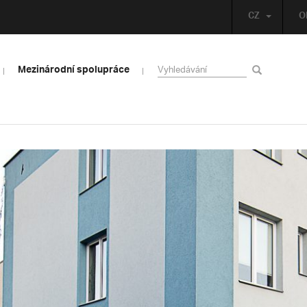
CZ
O
Mezinárodní spolupráce