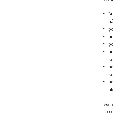
Bu
ná
po
po
po
po
k
po
k
po
pl
Vše 
Kata