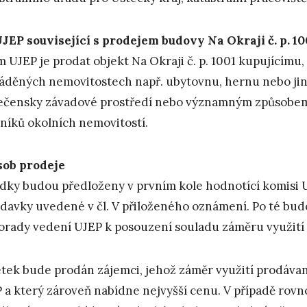
UJEP související s prodejem budovy Na Okraji č. p. 10
m UJEP je prodat objekt Na Okraji č. p. 1001 kupujícímu,
áděných nemovitostech např. ubytovnu, hernu nebo jiný
ečensky závadové prostředí nebo významným způsobem 
tníků okolních nemovitostí.
ob prodeje
dky budou předloženy v prvním kole hodnotící komisi U
davky uvedené v čl. V přiloženého oznámení. Po té bu
orady vedení UJEP k posouzení souladu záměru využití 
tek bude prodán zájemci, jehož záměr využití prodávan
 a který zároveň nabídne nejvyšší cenu. V případě rovn