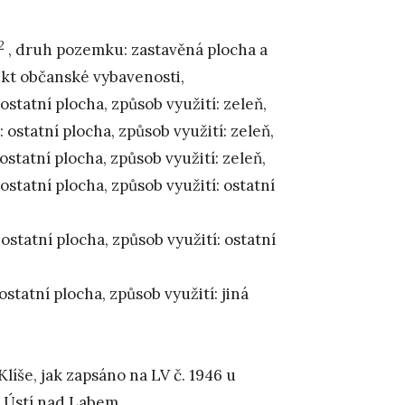
2
, druh pozemku: zastavěná plocha a
jekt občanské vybavenosti,
statní plocha, způsob využití: zeleň,
ostatní plocha, způsob využití: zeleň,
statní plocha, způsob využití: zeleň,
statní plocha, způsob využití: ostatní
ostatní plocha, způsob využití: ostatní
statní plocha, způsob využití: jiná
líše, jak zapsáno na LV č. 1946 u
ě Ústí nad Labem.