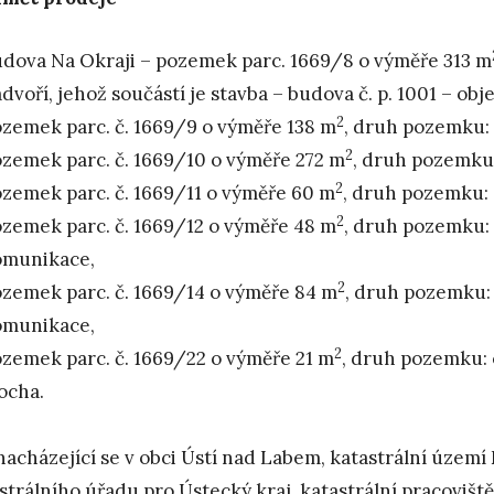
dova Na Okraji – pozemek parc. 1669/8 o výměře 313 m
dvoří, jehož součástí je stavba – budova č. p. 1001 – ob
2
zemek parc. č. 1669/9 o výměře 138 m
, druh pozemku: o
2
zemek parc. č. 1669/10 o výměře 272 m
, druh pozemku: 
2
zemek parc. č. 1669/11 o výměře 60 m
, druh pozemku: o
2
zemek parc. č. 1669/12 o výměře 48 m
, druh pozemku: o
omunikace,
2
zemek parc. č. 1669/14 o výměře 84 m
, druh pozemku: 
omunikace,
2
zemek parc. č. 1669/22 o výměře 21 m
, druh pozemku: o
ocha.
nacházející se v obci Ústí nad Labem, katastrální území K
strálního úřadu pro Ústecký kraj, katastrální pracovišt