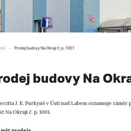
mů
Prodej budovy Na Okraji č. p. 1001
rodej budovy Na Okraj
erzita J. E. Purkyně v Ústí nad Labem oznamuje záměr 
t Na Okraji č. p. 1001.
dmět prodeje