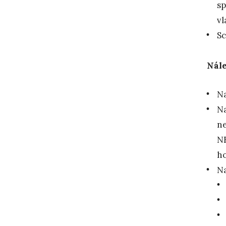
sp
vl
Sc
Nále
Na
Na
ne
NE
h
Na