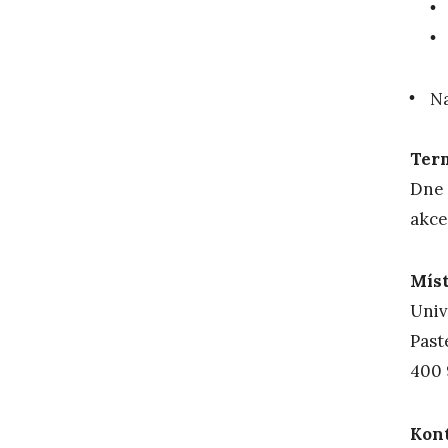
Na
Term
Dne
akce
Mís
Univ
Past
400 
Kont