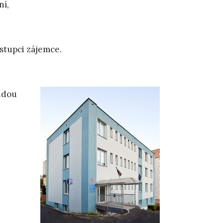
ní,
stupci zájemce.
udou