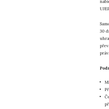
nabí
UJEP
Samo
30 d
uhra
přev
práv
Pod
Mi
Př
Če
př