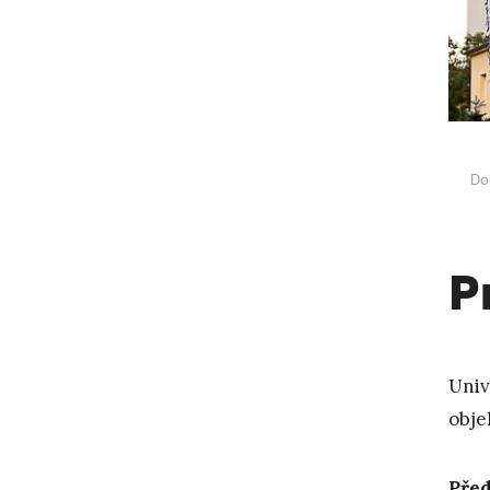
Do
P
Univ
objek
Pře