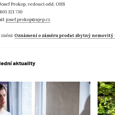
 Josef Prokop, vedoucí odd. OHS
 601 321 730
il:
josef.prokop@ujep.cz
 znění:
Oznámení o záměru prodat zbytný nemovitý ma
lední aktuality