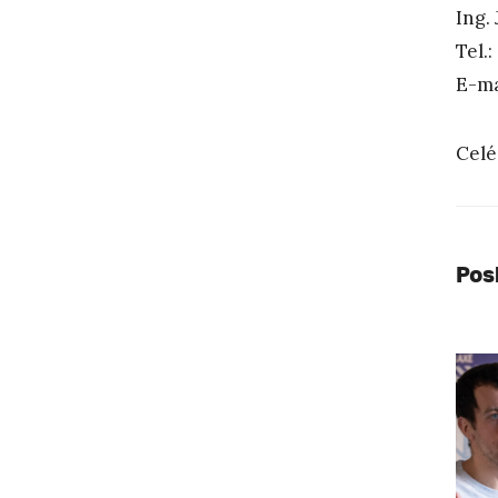
Ing.
Tel.:
E-ma
Celé
Pos