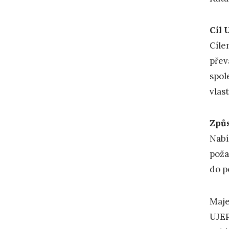
Cíl 
Cíle
přev
spol
vlas
Způs
Nabí
poža
do p
Maje
UJEP