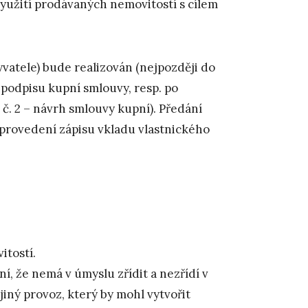
yužití prodávaných nemovitostí s cílem
vatele) bude realizován (nejpozději do
podpisu kupní smlouvy, resp. po
č. 2 – návrh smlouvy kupní). Předání
provedení zápisu vkladu vlastnického
.
itostí.
í, že nemá v úmyslu zřídit a nezřídí v
ný provoz, který by mohl vytvořit