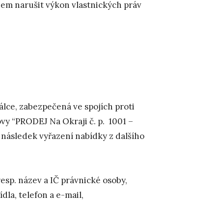
m narušit výkon vlastnických práv
lce, zabezpečená ve spojích proti
vy “PRODEJ Na Okraji č. p. 1001 –
následek vyřazení nabídky z dalšího
resp. název a IČ právnické osoby,
dla, telefon a e-mail,