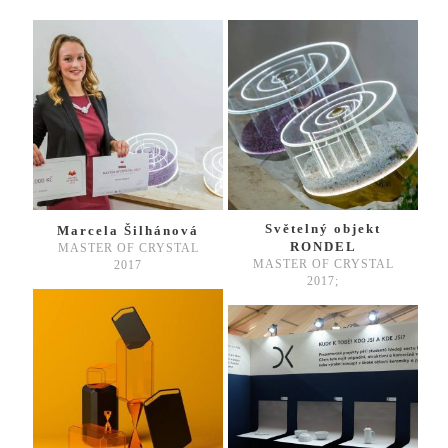
Světelný objekt
Marcela Šilhánová
RONDEL
MASTER OF CRYSTAL
MASTER OF CRYSTAL
2017
2017;