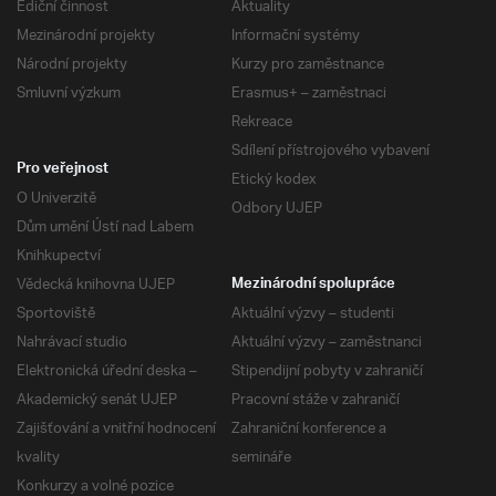
Ediční činnost
Aktuality
Mezinárodní projekty
Informační systémy
Národní projekty
Kurzy pro zaměstnance
Smluvní výzkum
Erasmus+ – zaměstnaci
Rekreace
Sdílení přístrojového vybavení
Pro veřejnost
Etický kodex
O Univerzitě
Odbory UJEP
Dům umění Ústí nad Labem
Knihkupectví
Vědecká knihovna UJEP
Mezinárodní spolupráce
Sportoviště
Aktuální výzvy – studenti
Nahrávací studio
Aktuální výzvy – zaměstnanci
Elektronická úřední deska –
Stipendijní pobyty v zahraničí
Akademický senát UJEP
Pracovní stáže v zahraničí
Zajišťování a vnitřní hodnocení
Zahraniční konference a
kvality
semináře
Konkurzy a volné pozice