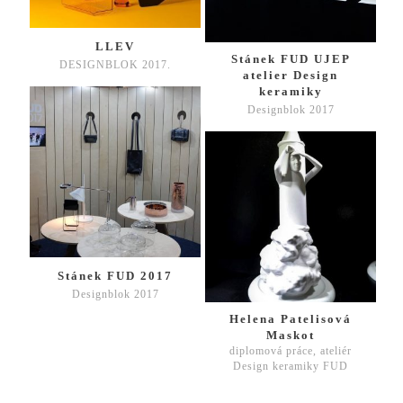
LLEV
Stánek FUD UJEP
DESIGNBLOK 2017.
atelier Design
keramiky
Designblok 2017
Stánek FUD 2017
Designblok 2017
Helena Patelisová
Maskot
diplomová práce, ateliér
Design keramiky FUD