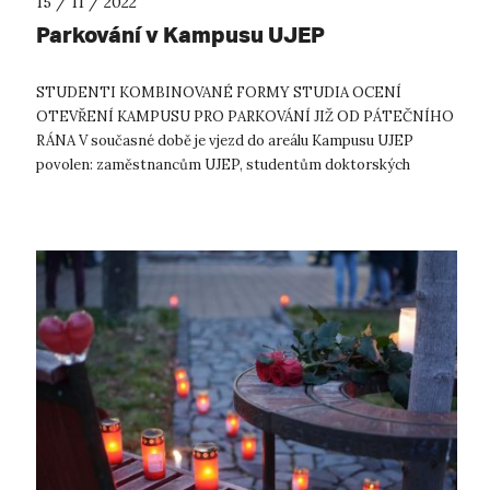
15 / 11 / 2022
Parkování v Kampusu UJEP
STUDENTI KOMBINOVANÉ FORMY STUDIA OCENÍ
OTEVŘENÍ KAMPUSU PRO PARKOVÁNÍ JIŽ OD PÁTEČNÍHO
RÁNA V současné době je vjezd do areálu Kampusu UJEP
povolen: zaměstnancům UJEP, studentům doktorských
studijních programů UJEP v zaměstnaneckém poměru k u...