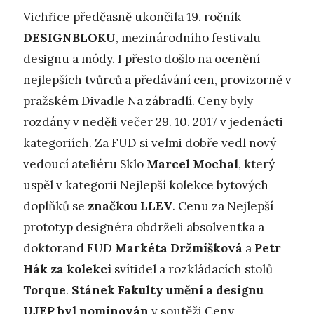
Vichřice předčasně ukončila 19. ročník
DESIGNBLOKU
, mezinárodního festivalu
designu a módy. I přesto došlo na ocenění
nejlepších tvůrců a předávání cen, provizorně v
pražském Divadle Na zábradlí. Ceny byly
rozdány v neděli večer 29. 10. 2017 v jedenácti
kategoriích. Za FUD si velmi dobře vedl nový
vedoucí ateliéru Sklo
Marcel Mochal
, který
uspěl v kategorii Nejlepší kolekce bytových
doplňků se
značkou LLEV
. Cenu za Nejlepší
prototyp designéra obdrželi absolventka a
doktorand FUD
Markéta Držmíšková
a
Petr
Hák
za kolekci
svítidel a rozkládacích stolů
Torque
.
Stánek Fakulty umění a designu
UJEP byl nominován
v soutěži Ceny