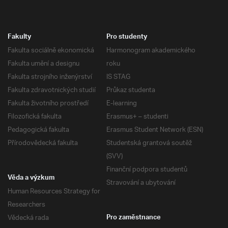
Fakulty
Pro studenty
Fakulta sociálně ekonomická
Harmonogram akademického
Fakulta umění a designu
roku
Fakulta strojního inženýrství
IS STAG
Fakulta zdravotnických studií
Průkaz studenta
Fakulta životního prostředí
E-learning
Filozofická fakulta
Erasmus+ – studenti
Pedagogická fakulta
Erasmus Student Network (ESN)
Přírodovědecká fakulta
Studentská grantová soutěž
(SVV)
Finanční podpora studentů
Věda a výzkum
Stravování a ubytování
Human Resources Strategy for
Researchers
Vědecká rada
Pro zaměstnance