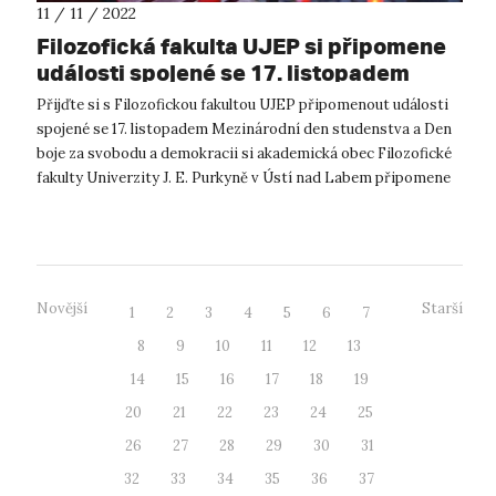
11 / 11 / 2022
Filozofická fakulta UJEP si připomene
události spojené se 17. listopadem
Přijďte si s Filozofickou fakultou UJEP připomenout události
spojené se 17. listopadem Mezinárodní den studenstva a Den
boje za svobodu a demokracii si akademická obec Filozofické
fakulty Univerzity J. E. Purkyně v Ústí nad Labem připomene
uctěním pam...
Novější
Starší
1
2
3
4
5
6
7
8
9
10
11
12
13
14
15
16
17
18
19
20
21
22
23
24
25
26
27
28
29
30
31
32
33
34
35
36
37