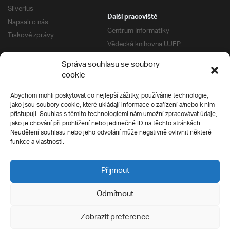
Silverius
Další pracoviště
Napsali o nás
Centrum Informatiky
Tiskové zprávy
Vědecká knihovna UJEP
Správa kolejí a menz
Správa souhlasu se soubory
Univerzitní centrum podpory
Pro absolventy
cookie
Klub absolventů
Abychom mohli poskytovat co nejlepší zážitky, používáme technologie,
Silverius
jako jsou soubory cookie, které ukládají informace o zařízení a/nebo k nim
Pro uchazeče
přistupují. Souhlas s těmito technologiemi nám umožní zpracovávat údaje,
Přijímací řízení
jako je chování při prohlížení nebo jedinečné ID na těchto stránkách.
Neudělení souhlasu nebo jeho odvolání může negativně ovlivnit některé
E-prihlaska
Ochrana soukromí
funkce a vlastnosti.
Podmínky přijímacího řízení
Přípravné kurzy
Přijmout
Odmítnout
Všechna práva vyhrazena
Zobrazit preference