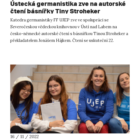
Ústecká germanistika zve na autorské
čtení básnířky Tiny Stroheker
Katedra germanistiky FF UJEP zve ve spolupráci se
Severočeskou vědeckou knihovnou v Ústí nad Labem na
česko-německé autorské čtení s básnířkou Tinou Stroheker a
překladatelem Jonášem Hájkem. Čtení se uskuteční 22.
listopadu 2022 od 17:00 h v historické...
16 / 11 / 2022