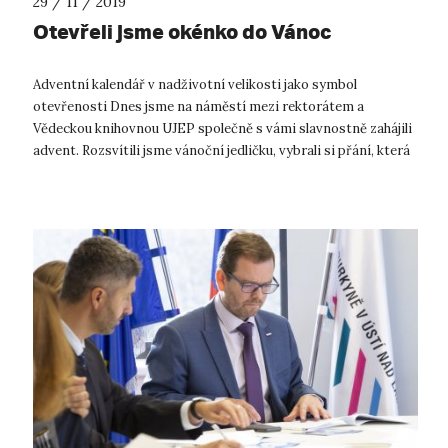
29 / 11 / 2019
Otevřeli jsme okénko do Vánoc
Adventní kalendář v nadživotní velikosti jako symbol
otevřenosti Dnes jsme na náměstí mezi rektorátem a
Vědeckou knihovnou UJEP společně s vámi slavnostně zahájili
advent. Rozsvítili jsme vánoční jedličku, vybrali si přání, která
splníme dětem z dětsk...