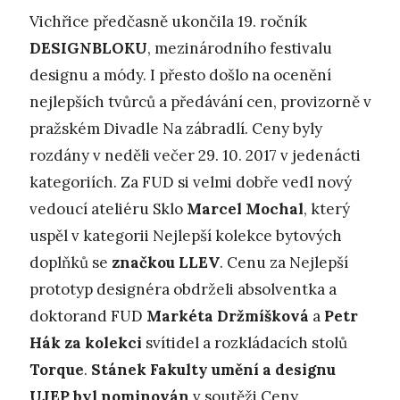
Vichřice předčasně ukončila 19. ročník
DESIGNBLOKU
, mezinárodního festivalu
designu a módy. I přesto došlo na ocenění
nejlepších tvůrců a předávání cen, provizorně v
pražském Divadle Na zábradlí. Ceny byly
rozdány v neděli večer 29. 10. 2017 v jedenácti
kategoriích. Za FUD si velmi dobře vedl nový
vedoucí ateliéru Sklo
Marcel Mochal
, který
uspěl v kategorii Nejlepší kolekce bytových
doplňků se
značkou LLEV
. Cenu za Nejlepší
prototyp designéra obdrželi absolventka a
doktorand FUD
Markéta Držmíšková
a
Petr
Hák
za kolekci
svítidel a rozkládacích stolů
Torque
.
Stánek Fakulty umění a designu
UJEP byl nominován
v soutěži Ceny