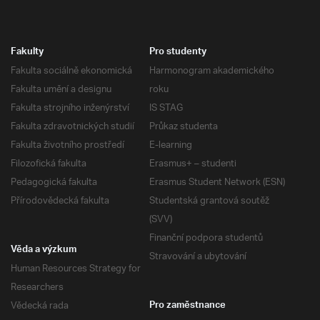
Fakulty
Pro studenty
Fakulta sociálně ekonomická
Harmonogram akademického
Fakulta umění a designu
roku
Fakulta strojního inženýrství
IS STAG
Fakulta zdravotnických studií
Průkaz studenta
Fakulta životního prostředí
E-learning
Filozofická fakulta
Erasmus+ – studenti
Pedagogická fakulta
Erasmus Student Network (ESN)
Přírodovědecká fakulta
Studentská grantová soutěž
(SVV)
Finanční podpora studentů
Věda a výzkum
Stravování a ubytování
Human Resources Strategy for
Researchers
Vědecká rada
Pro zaměstnance