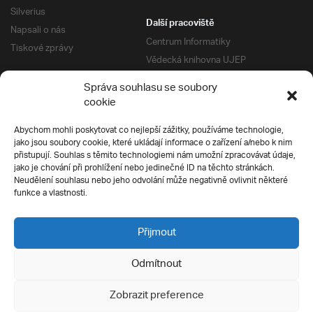
Silverius
Další pracoviště
Napsali o nás
Centrum Informatiky
Tiskové zprávy
Vědecká knihovna UJEP
Správa kolejí a menz
Správa souhlasu se soubory
Univerzitní centrum podpory
Pro absolventy
cookie
Klub absolventů
Abychom mohli poskytovat co nejlepší zážitky, používáme technologie,
Silverius
jako jsou soubory cookie, které ukládají informace o zařízení a/nebo k nim
Pro uchazeče
přistupují. Souhlas s těmito technologiemi nám umožní zpracovávat údaje,
Přijímací řízení
jako je chování při prohlížení nebo jedinečné ID na těchto stránkách.
Neudělení souhlasu nebo jeho odvolání může negativně ovlivnit některé
E-prihlaska
Ochrana soukromí
funkce a vlastnosti.
Podmínky přijímacího řízení
Přípravné kurzy
Přijmout
Odmítnout
Všechna práva vyhrazena
Zobrazit preference