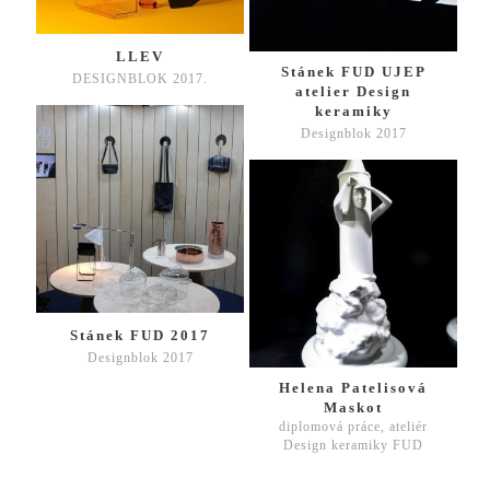
LLEV
Stánek FUD UJEP
DESIGNBLOK 2017.
atelier Design
keramiky
Designblok 2017
Stánek FUD 2017
Designblok 2017
Helena Patelisová
Maskot
diplomová práce, ateliér
Design keramiky FUD