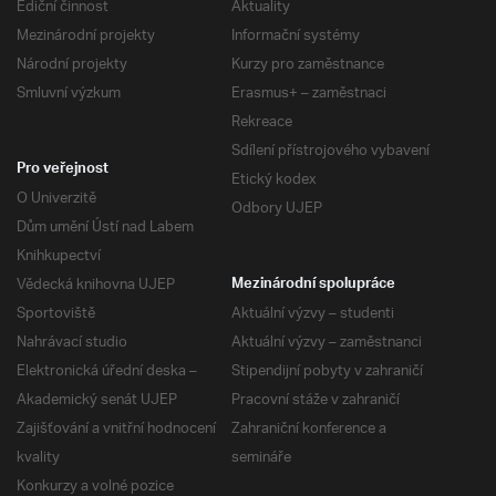
Ediční činnost
Aktuality
Mezinárodní projekty
Informační systémy
Národní projekty
Kurzy pro zaměstnance
Smluvní výzkum
Erasmus+ – zaměstnaci
Rekreace
Sdílení přístrojového vybavení
Pro veřejnost
Etický kodex
O Univerzitě
Odbory UJEP
Dům umění Ústí nad Labem
Knihkupectví
Vědecká knihovna UJEP
Mezinárodní spolupráce
Sportoviště
Aktuální výzvy – studenti
Nahrávací studio
Aktuální výzvy – zaměstnanci
Elektronická úřední deska –
Stipendijní pobyty v zahraničí
Akademický senát UJEP
Pracovní stáže v zahraničí
Zajišťování a vnitřní hodnocení
Zahraniční konference a
kvality
semináře
Konkurzy a volné pozice