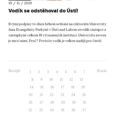
19 / 11 / 2019
Vodík se odstěhoval do Ústí!
Svými podpisy to dnes během setkání na rektorátu Univerzity
Jana Evangelisty Purkyně v Ústí nad Labem stvrdili zástupci a
zástupkyně celkem 18 významných institucí. Univerzita severu
je mezi nimi. Proč? Protože vodík je velkou nadějí pro čistší
ener...
Novější
Starší
1
2
3
4
5
6
7
8
9
10
11
12
13
14
15
16
17
18
19
20
21
22
23
24
25
26
27
28
29
30
31
32
33
34
35
36
37