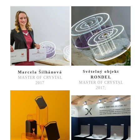
Světelný objekt
Marcela Šilhánová
RONDEL
MASTER OF CRYSTAL
MASTER OF CRYSTAL
2017
2017;