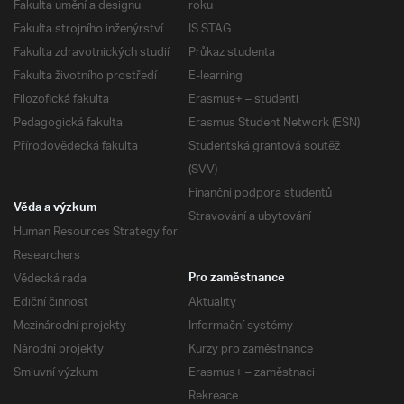
Fakulta umění a designu
roku
Fakulta strojního inženýrství
IS STAG
Fakulta zdravotnických studií
Průkaz studenta
Fakulta životního prostředí
E-learning
Filozofická fakulta
Erasmus+ – studenti
Pedagogická fakulta
Erasmus Student Network (ESN)
Přírodovědecká fakulta
Studentská grantová soutěž
(SVV)
Finanční podpora studentů
Věda a výzkum
Stravování a ubytování
Human Resources Strategy for
Researchers
Vědecká rada
Pro zaměstnance
Ediční činnost
Aktuality
Mezinárodní projekty
Informační systémy
Národní projekty
Kurzy pro zaměstnance
Smluvní výzkum
Erasmus+ – zaměstnaci
Rekreace