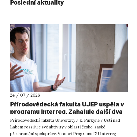
Poslední aktuality
24 / 07 / 2026
Přírodovědecká fakulta UJEP uspěla v
programu Interreg. Zahajuje další dva
přeshraniční projekty se saskými
Přírodovědecká fakulta Univerzity J. E. Purkyně v Ústí nad
partnery
Labem rozšiřuje své aktivity v oblasti česko-saské
přeshraniční spolupráce. V rámci Programu EU Interreg