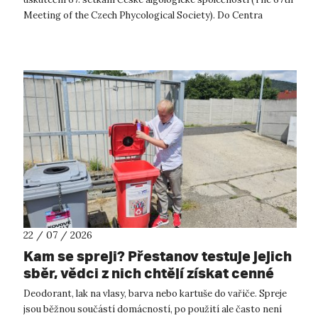
Meeting of the Czech Phycological Society). Do Centra
přírodovědných a technickýc...
22 / 07 / 2026
Kam se spreji? Přestanov testuje jejich
sběr, vědci z nich chtějí získat cenné
kovy
Deodorant, lak na vlasy, barva nebo kartuše do vařiče. Spreje
jsou běžnou součástí domácností, po použití ale často není