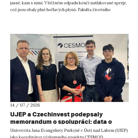
jasné, kam s nimi. V běžném odpadu končí natlakované spreje,
což jsou obaly plné hořlavých plynů. Fakulta životního
prostředí UJ...
14 / 07 / 2026
UJEP a Czechinvest podepsaly
memorandum o spolupráci: data o
podnikatelském prostředí posílí
Univerzita Jana Evangelisty Purkyně v Ústí nad Labem (UJEP)
výzkum CESMOD
jako koordinátor výzkumného projektu CESMOD,