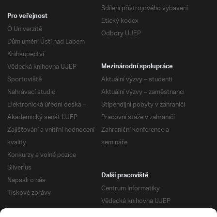
Sdílení přístrojového vybavení
Pro veřejnost
Etický kodex
O Univerzitě
Odbory UJEP
Dům umění Ústí nad Labem
Knihkupectví
Vědecká knihovna UJEP
Mezinárodní spolupráce
Sportoviště
Aktuální výzvy – studenti
Nahrávací studio
Aktuální výzvy – zaměstnanci
Elektronická úřední deska –
Stipendijní pobyty v zahraničí
Akademický senát UJEP
Pracovní stáže v zahraničí
Zajišťování a vnitřní hodnocení
Zahraniční konference a
kvality
semináře
Konkurzy a volné pozice
Silverius
Další pracoviště
Napsali o nás
Centrum Informatiky
Tiskové zprávy
Vědecká knihovna UJEP
Správa kolejí a menz