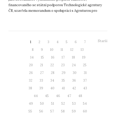
financovaného se státní podporou Technologické agentury
ČR, uzavřela memorandum o spolupráci s Agenturou pro
podporu podnikání a investic CzechInve...
Starší
1
2
3
4
5
6
7
8
9
10
11
12
13
14
15
16
17
18
19
20
21
22
23
24
25
26
27
28
29
30
31
32
33
34
35
36
37
38
39
40
41
42
43
44
45
46
47
48
49
50
51
52
53
54
55
56
57
58
59
60