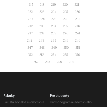
217
218
219
220
221
222
223
224
225
226
227
228
229
230
231
232
233
234
235
236
237
238
239
240
241
242
243
244
245
246
247
248
249
250
251
252
253
254
255
256
257
258
259
260
Fakulty
Pro studenty
Fakulta sociálně ekonomická
Harmonogram akademického