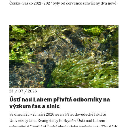
Česko–Sasko 2021–2027 byly od července schváleny dva nové
projekty, které propojí české ...
23 / 07 / 2026
Ústí nad Labem přivítá odborníky na
výzkum řas a sinic
Ve dnech 23.–25. září 2026 se na Přírodovědecké fakultě
Univerzity Jana Evangelisty Purkyně v Ústí nad Labem
uskuteční 67. setkání České algologické společnosti (The 67th