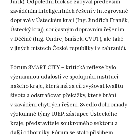
Juřík). Odpolední blok se zabýval především
zaváděním inteligentních řešení v integrované
dopravě v Ústeckém kraji (Ing. Jindřich Franěk,
Ústecký kraj), současným dopravním řešením
v Děčíně (Ing. Ondřej Smíšek, ČVUT), ale také
v jiných místech České republiky i v zahraničí.
Fórum SMART CITY – kritická reflexe bylo
významnou událostí ve spolupráci institucí
našeho kraje, která má za cíl zvyšovat kvalitu
života a odstraňovat překážky, které brání
v zavádění chytrých řešení. Svedlo dohromady
výzkumné týmy UJEP, zástupce Ústeckého
kraje, představitele soukromého sektoru a
další odborníky. Fórum se stalo příslibem