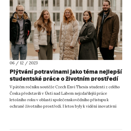
06 / 12 / 2023
Plýtvání potravinami jako téma nejlepší
studentské práce o životním prostředí
v roce 2023
V pátém ročníku soutěže Czech Envi Thesis studenti z celého
Česka představili v Ústí nad Labem nejzdařilejší práce
letošního roku v oblasti společenskovědního přístupu k
ochraně životního prostředí. I letos byly k vidění inovativní
práce zabývající se ...