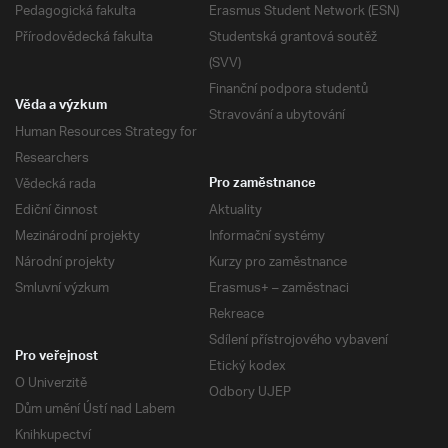
Pedagogická fakulta
Erasmus Student Network (ESN)
Přírodovědecká fakulta
Studentská grantová soutěž
(SVV)
Finanční podpora studentů
Věda a výzkum
Stravování a ubytování
Human Resources Strategy for
Researchers
Vědecká rada
Pro zaměstnance
Ediční činnost
Aktuality
Mezinárodní projekty
Informační systémy
Národní projekty
Kurzy pro zaměstnance
Smluvní výzkum
Erasmus+ – zaměstnaci
Rekreace
Sdílení přístrojového vybavení
Pro veřejnost
Etický kodex
O Univerzitě
Odbory UJEP
Dům umění Ústí nad Labem
Knihkupectví