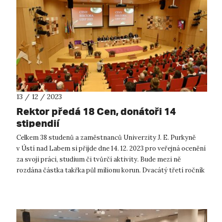
13 / 12 / 2023
Rektor předá 18 Cen, donátoři 14
stipendií
Celkem 38 studenů a zaměstnanců Univerzity J. E. Purkyně
v Ústí nad Labem si přijde dne 14. 12. 2023 pro veřejná ocenění
za svoji práci, studium či tvůrčí aktivity. Bude mezi ně
rozdána částka takřka půl milionu korun. Dvacátý třetí ročník
předáván...