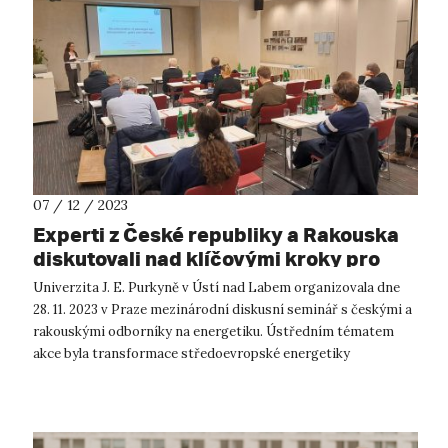
07 / 12 / 2023
Experti z České republiky a Rakouska
diskutovali nad klíčovými kroky pro
transformaci energetiky ve střední
Univerzita J. E. Purkyně v Ústí nad Labem organizovala dne
Evropě
28. 11. 2023 v Praze mezinárodní diskusní seminář s českými a
rakouskými odborníky na energetiku. Ústředním tématem
akce byla transformace středoevropské energetiky
v souvislosti s evropským cí...