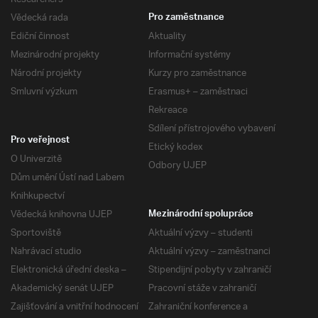
Vědecká rada
Pro zaměstnance
Ediční činnost
Aktuality
Mezinárodní projekty
Informační systémy
Národní projekty
Kurzy pro zaměstnance
Smluvní výzkum
Erasmus+ – zaměstnaci
Rekreace
Sdílení přístrojového vybavení
Pro veřejnost
Etický kodex
O Univerzitě
Odbory UJEP
Dům umění Ústí nad Labem
Knihkupectví
Vědecká knihovna UJEP
Mezinárodní spolupráce
Sportoviště
Aktuální výzvy – studenti
Nahrávací studio
Aktuální výzvy – zaměstnanci
Elektronická úřední deska –
Stipendijní pobyty v zahraničí
Akademický senát UJEP
Pracovní stáže v zahraničí
Zajišťování a vnitřní hodnocení
Zahraniční konference a