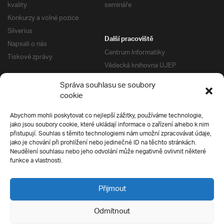
kvality
semináře
Konkurzy a volné pozice
Silverius
Další pracoviště
Napsali o nás
Centrum Informatiky
Tiskové zprávy
Vědecká knihovna UJEP
Správa kolejí a menz
Správa souhlasu se soubory
Univerzitní centrum podpory
Pro absolventy
cookie
Klub absolventů
Abychom mohli poskytovat co nejlepší zážitky, používáme technologie,
Silverius
jako jsou soubory cookie, které ukládají informace o zařízení a/nebo k nim
Pro uchazeče
přistupují. Souhlas s těmito technologiemi nám umožní zpracovávat údaje,
Přijímací řízení
jako je chování při prohlížení nebo jedinečné ID na těchto stránkách.
Neudělení souhlasu nebo jeho odvolání může negativně ovlivnit některé
E-prihlaska
Ochrana soukromí
funkce a vlastnosti.
Podmínky přijímacího řízení
Přípravné kurzy
Přijmout
Odmítnout