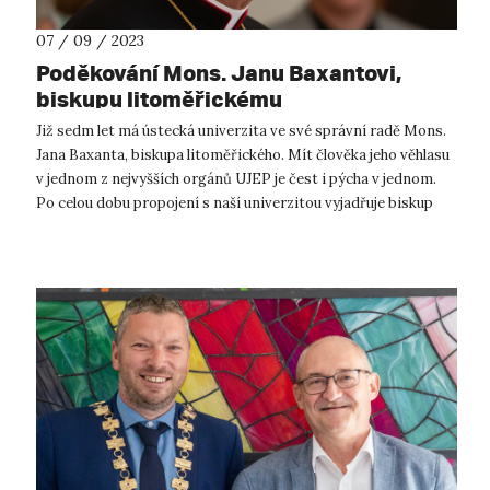
07 / 09 / 2023
Poděkování Mons. Janu Baxantovi,
biskupu litoměřickému
Již sedm let má ústecká univerzita ve své správní radě Mons.
Jana Baxanta, biskupa litoměřického. Mít člověka jeho věhlasu
v jednom z nejvyšších orgánů UJEP je čest i pýcha v jednom.
Po celou dobu propojení s naší univerzitou vyjadřuje biskup
litoměřic...