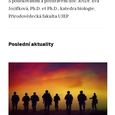
S poděkováním a pozdravem doc. RNDr. Eva
Jozífková, Ph.D. et Ph.D., katedra biologie,
Přírodovědecká fakulta UJEP
Poslední aktuality