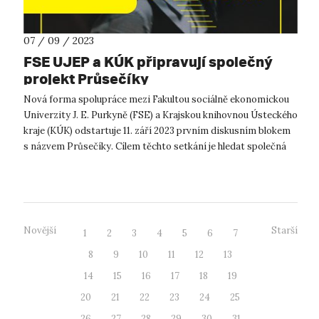
07 / 09 / 2023
FSE UJEP a KÚK připravují společný
projekt Průsečíky
Nová forma spolupráce mezi Fakultou sociálně ekonomickou
Univerzity J. E. Purkyně (FSE) a Krajskou knihovnou Ústeckého
kraje (KÚK) odstartuje 11. září 2023 prvním diskusním blokem
s názvem Průsečíky. Cílem těchto setkání je hledat společná
témata s men...
Novější
Starší
1
2
3
4
5
6
7
8
9
10
11
12
13
14
15
16
17
18
19
20
21
22
23
24
25
26
27
28
29
30
31