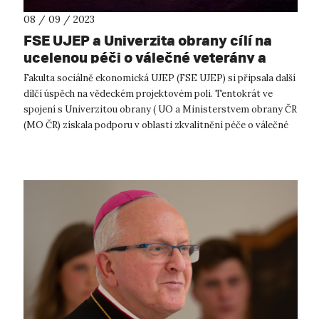
08 / 09 / 2023
FSE UJEP a Univerzita obrany cílí na
ucelenou péči o válečné veterány a
jejich rodiny
Fakulta sociálně ekonomická UJEP (FSE UJEP) si připsala další
dílčí úspěch na vědeckém projektovém poli. Tentokrát ve
spojení s Univerzitou obrany ( UO a Ministerstvem obrany ČR
(MO ČR) získala podporu v oblasti zkvalitnění péče o válečné
veterány a je...