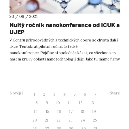
20 / 08 / 2021
Nultý ročník nanokonference od ICUK a
UJEP
V Centru přírodovědných a technických oborů se chystá další
akce. Tentokrát pilotní ročník ústecké
nanokonference. Pojďme si společně ukázat, co všechno se v
našem kraji v oblasti nanotechnologií děje. Jaké tu máme firmy
a výzkumné týmy? Co mají za seb...
Novější
Starší
1
2
3
4
5
6
7
8
9
10
11
12
13
14
15
16
17
18
19
20
21
22
23
24
25
26
27
28
29
30
31