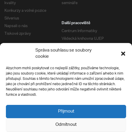
kvality
semináře
Konkurzy a volné pozice
Silverius
Další pracoviště
Napsali o nás
Centrum Informatiky
Tiskové zprávy
Vědecká knihovna UJEP
Správa kolejí a menz
Správa souhlasu se soubory
Univerzitní centrum podpory
Pro absolventy
cookie
Klub absolventů
Abychom mohli poskytovat co nejlepší zážitky, používáme technologie,
Silverius
jako jsou soubory cookie, které ukládají informace o zařízení a/nebo k nim
Pro uchazeče
přistupují. Souhlas s těmito technologiemi nám umožní zpracovávat údaje,
Přijímací řízení
jako je chování při prohlížení nebo jedinečné ID na těchto stránkách.
Neudělení souhlasu nebo jeho odvolání může negativně ovlivnit některé
E-prihlaska
Ochrana soukromí
funkce a vlastnosti.
Podmínky přijímacího řízení
Přípravné kurzy
Přijmout
Odmítnout