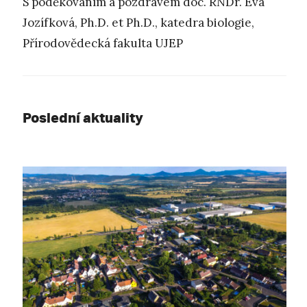
S poděkováním a pozdravem doc. RNDr. Eva
Jozífková, Ph.D. et Ph.D., katedra biologie,
Přírodovědecká fakulta UJEP
Poslední aktuality