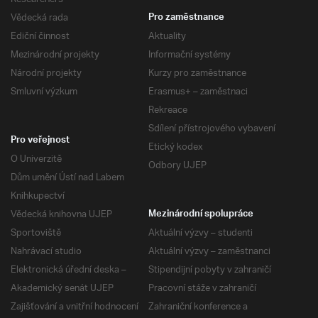
Vědecká rada
Pro zaměstnance
Ediční činnost
Aktuality
Mezinárodní projekty
Informační systémy
Národní projekty
Kurzy pro zaměstnance
Smluvní výzkum
Erasmus+ – zaměstnaci
Rekreace
Sdílení přístrojového vybavení
Pro veřejnost
Etický kodex
O Univerzitě
Odbory UJEP
Dům umění Ústí nad Labem
Knihkupectví
Vědecká knihovna UJEP
Mezinárodní spolupráce
Sportoviště
Aktuální výzvy – studenti
Nahrávací studio
Aktuální výzvy – zaměstnanci
Elektronická úřední deska –
Stipendijní pobyty v zahraničí
Akademický senát UJEP
Pracovní stáže v zahraničí
Zajišťování a vnitřní hodnocení
Zahraniční konference a