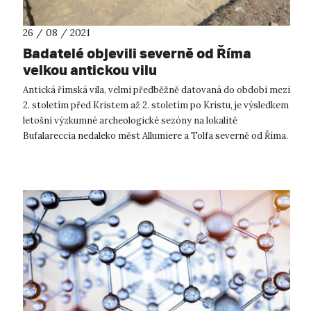
26 / 08 / 2021
Badatelé objevili severně od Říma
velkou antickou vilu
Antická římská vila, velmi předběžně datovaná do období mezi
2. stoletím před Kristem až 2. stoletím po Kristu, je výsledkem
letošní výzkumné archeologické sezóny na lokalitě
Bufalareccia nedaleko měst Allumiere a Tolfa severně od Říma.
Čeští, němeč...