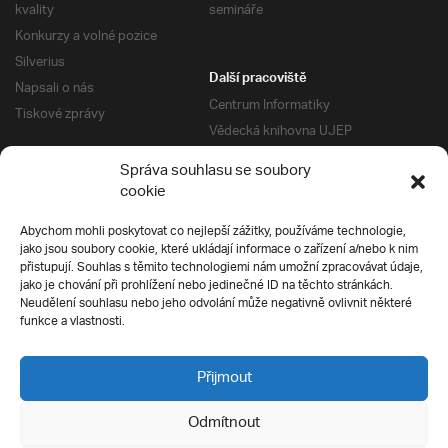
kvality
semináře
Konkurzy a volné pozice
Silverius
Další pracoviště
Napsali o nás
Centrum Informatiky
Tiskové zprávy
Vědecká knihovna UJEP
Správa kolejí a menz
Správa souhlasu se soubory
Univerzitní centrum podpory
Pro absolventy
cookie
Klub absolventů
Abychom mohli poskytovat co nejlepší zážitky, používáme technologie,
Silverius
jako jsou soubory cookie, které ukládají informace o zařízení a/nebo k nim
Pro uchazeče
přistupují. Souhlas s těmito technologiemi nám umožní zpracovávat údaje,
Přijímací řízení
jako je chování při prohlížení nebo jedinečné ID na těchto stránkách.
Neudělení souhlasu nebo jeho odvolání může negativně ovlivnit některé
E-prihlaska
Ochrana soukromí
funkce a vlastnosti.
Podmínky přijímacího řízení
Přípravné kurzy
Přijmout
Odmítnout