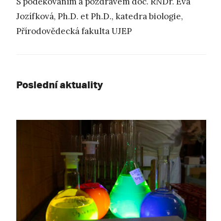
S poděkováním a pozdravem doc. RNDr. Eva
Jozífková, Ph.D. et Ph.D., katedra biologie,
Přírodovědecká fakulta UJEP
Poslední aktuality