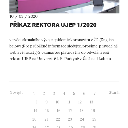
10 / 03 / 2020
PŘÍKAZ REKTORA UJEP 1/2020
ve věci aktuálního vývoje epidemie koronaviru v ČR 〈English
below〉 〈Pro průběžné informace sledujte, prosíme, pravidelně
web své fakulty〉 S okamžitou platností a do odvolání ruší
rektor UJEP na Univerzitě J. E. Purkyně v Ústí nad Labem
veškerou výuk...
Novější
Starší
1
2
3
4
5
6
7
8
9
10
11
12
13
14
15
16
17
18
19
20
21
22
23
24
25
26
27
28
29
30
31