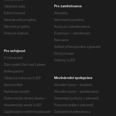
Vědecká rada
Pro zaměstnance
Ediční činnost
Aktuality
Mezinárodní projekty
Informační systémy
Národní projekty
Kurzy pro zaměstnance
Smluvní výzkum
Erasmus+ – zaměstnaci
Rekreace
Sdílení přístrojového vybavení
Pro veřejnost
Etický kodex
O Univerzitě
Odbory UJEP
Dům umění Ústí nad Labem
Knihkupectví
Vědecká knihovna UJEP
Mezinárodní spolupráce
Sportoviště
Aktuální výzvy – studenti
Nahrávací studio
Aktuální výzvy – zaměstnanci
Elektronická úřední deska –
Stipendijní pobyty v zahraničí
Akademický senát UJEP
Pracovní stáže v zahraničí
Zajišťování a vnitřní hodnocení
Zahraniční konference a