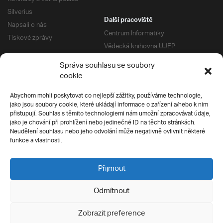
Silverius
Další pracoviště
Napsali o nás
Centrum Informatiky
Tiskové zprávy
Vědecká knihovna UJEP
Správa kolejí a menz
Správa souhlasu se soubory
Univerzitní centrum podpory
Pro absolventy
cookie
Klub absolventů
Abychom mohli poskytovat co nejlepší zážitky, používáme technologie,
Silverius
jako jsou soubory cookie, které ukládají informace o zařízení a/nebo k nim
Pro uchazeče
přistupují. Souhlas s těmito technologiemi nám umožní zpracovávat údaje,
Přijímací řízení
jako je chování při prohlížení nebo jedinečné ID na těchto stránkách.
Neudělení souhlasu nebo jeho odvolání může negativně ovlivnit některé
E-prihlaska
Ochrana soukromí
funkce a vlastnosti.
Podmínky přijímacího řízení
Přípravné kurzy
Přijmout
Odmítnout
Všechna práva vyhrazena
Zobrazit preference