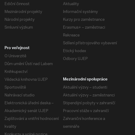
Ediční činnost
Aktuality
Mezinárodní projekty
Informační systémy
Národní projekty
Kurzy pro zaměstnance
Smluvní výzkum
Erasmus+ – zaměstnaci
Rekreace
Sdílení přístrojového vybavení
Pro veřejnost
Etický kodex
O Univerzitě
Odbory UJEP
Dům umění Ústí nad Labem
Knihkupectví
Vědecká knihovna UJEP
Mezinárodní spolupráce
Sportoviště
Aktuální výzvy – studenti
Nahrávací studio
Aktuální výzvy – zaměstnanci
Elektronická úřední deska –
Stipendijní pobyty v zahraničí
Akademický senát UJEP
Pracovní stáže v zahraničí
Zajišťování a vnitřní hodnocení
Zahraniční konference a
kvality
semináře
Konkurzy a volné pozice