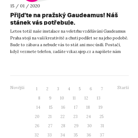
15 / 01 / 2020
Přijďte na pražský Gaudeamus! Náš
stánek vás potřebuje.
Letos totiž naše instalace na veletrhu vzdělávání Gaudeamus
Praha stojí na vaší kreativitě a chuti podílet se na jeho podobě.
Bude to zábava a nebude vás to stát ani moc úsilí. Postačí,
když vezmete telefon, zadáte vzkaz.ujep.cz a napíšete nám
vzkaz. T...
Novější
Starší
1
2
3
4
5
6
7
8
9
10
11
12
13
14
15
16
17
18
19
20
21
22
23
24
25
26
27
28
29
30
31
32
33
34
35
36
37