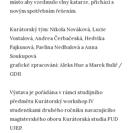
místo aby vzedmulo vlny katarze, přichází s
novým spotřebním řešením.
Kurátorský tým: Nikola Nováková, Lucie
Vostalová, Andrea Čerbačeská, Hedvika
Fajkusová, Pavlína Nedbalová a Anna
Soukupová
grafické zpracování: Aleks Hue a Marek Bulíř /
GDII
Výstava je pořádána v rámci studijního
předmětu Kurátorský workshop IV
studentkami druhého ročníku navazujícího
magisterského oboru Kurátorská studia FUD
UJEP.