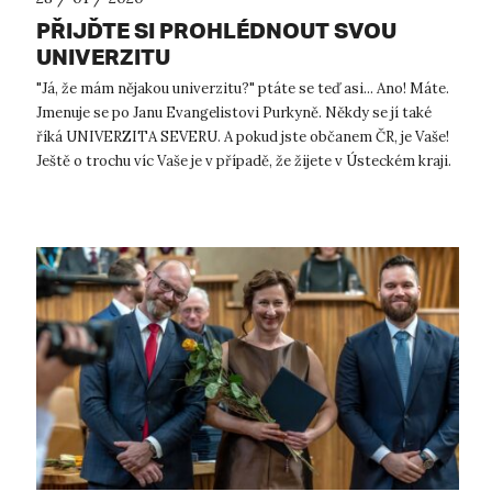
PŘIJĎTE SI PROHLÉDNOUT SVOU
UNIVERZITU
"Já, že mám nějakou univerzitu?" ptáte se teď asi... Ano! Máte.
Jmenuje se po Janu Evangelistovi Purkyně. Někdy se jí také
říká UNIVERZITA SEVERU. A pokud jste občanem ČR, je Vaše!
Ještě o trochu víc Vaše je v případě, že žijete v Ústeckém kraji.
A úp...