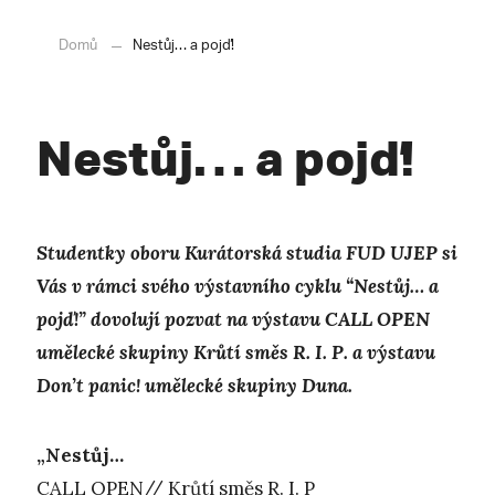
Domů
Nestůj… a pojď!
Nestůj… a pojď!
Studentky oboru Kurátorská studia FUD UJEP si
Vás v rámci svého výstavního cyklu “Nestůj… a
pojď!” dovolují pozvat na výstavu CALL OPEN
umělecké skupiny Krůtí směs R. I. P. a výstavu
Don’t panic! umělecké skupiny Duna.
„Nestůj…
CALL OPEN// Krůtí směs R. I. P