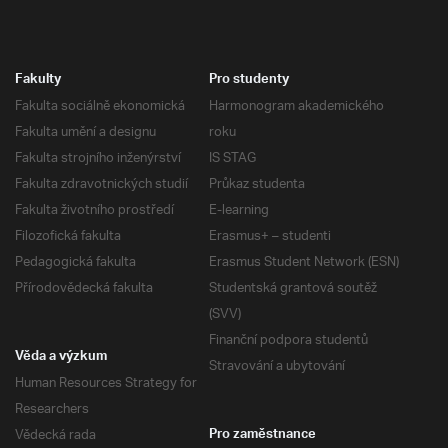
Fakulty
Pro studenty
Fakulta sociálně ekonomická
Harmonogram akademického
Fakulta umění a designu
roku
Fakulta strojního inženýrství
IS STAG
Fakulta zdravotnických studií
Průkaz studenta
Fakulta životního prostředí
E-learning
Filozofická fakulta
Erasmus+ – studenti
Pedagogická fakulta
Erasmus Student Network (ESN)
Přírodovědecká fakulta
Studentská grantová soutěž
(SVV)
Finanční podpora studentů
Věda a výzkum
Stravování a ubytování
Human Resources Strategy for
Researchers
Vědecká rada
Pro zaměstnance