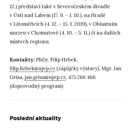
12.) představí také v Severočeském divadle
v Ústí nad Labem (17. 9. – 1. 10.), na Hradě
v Litoměřicích (4. 12. – 15. 1. 2019), v Oblastním
muzeu v Chomutově (4. 10. – 5. 11.) či na dalších
místech regionu.
Kontakty:
PhDr. Filip Hrbek,
filip.hrbek@ujep.cz
(zápůjčky výstavy), Mgr. Jan
Grisa,
jan.grisa@ujep.cz
, 475 286 486
(doprovodný program)
Poslední aktuality