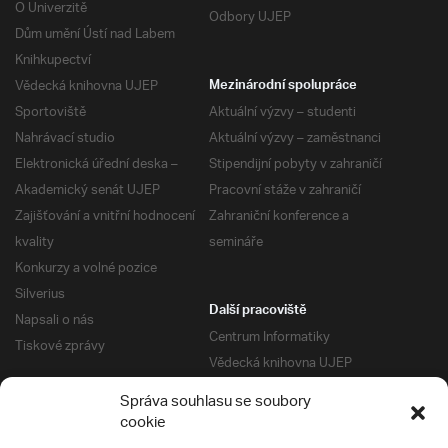
O Univerzitě
Odbory UJEP
Dům umění Ústí nad Labem
Knihkupectví
Vědecká knihovna UJEP
Mezinárodní spolupráce
Sportoviště
Aktuální výzvy – studenti
Nahrávací studio
Aktuální výzvy – zaměstnanci
Elektronická úřední deska –
Stipendijní pobyty v zahraničí
Akademický senát UJEP
Pracovní stáže v zahraničí
Zajišťování a vnitřní hodnocení
Zahraniční konference a
kvality
semináře
Konkurzy a volné pozice
Silverius
Další pracoviště
Napsali o nás
Centrum Informatiky
Tiskové zprávy
Vědecká knihovna UJEP
Správa kolejí a menz
Správa souhlasu se soubory
Univerzitní centrum podpory
Pro absolventy
cookie
Klub absolventů