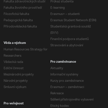
Fakulta zdravotnických studií
Průkaz studenta
Fakulta životního prostředí
E-learning
Filozofická fakulta
Erasmus+ – studenti
Pedagogická fakulta
Erasmus Student Network (ESN)
Přírodovědecká fakulta
Studentská grantová soutěž
(SVV)
Finanční podpora studentů
Věda a výzkum
Stravování a ubytování
Human Resources Strategy for
Researchers
Vědecká rada
Pro zaměstnance
Ediční činnost
Aktuality
Mezinárodní projekty
Informační systémy
Národní projekty
Kurzy pro zaměstnance
Smluvní výzkum
Erasmus+ – zaměstnaci
Rekreace
Sdílení přístrojového vybavení
Pro veřejnost
Etický kodex