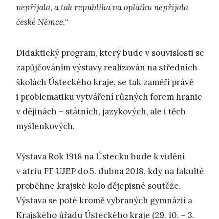
nepřijala, a tak republika na oplátku nepřijala
české Němce.
“
Didaktický program, který bude v souvislosti se
zapůjčováním výstavy realizován na středních
školách Ústeckého kraje, se tak zaměří právě
i problematiku vytváření různých forem hranic
v dějinách – státních, jazykových, ale i těch
myšlenkových.
Výstava Rok 1918 na Ústecku bude k vidění
v atriu FF UJEP do 5. dubna 2018, kdy na fakultě
proběhne krajské kolo dějepisné soutěže.
Výstava se poté kromě vybraných gymnázií a
Krajského úřadu Ústeckého kraje (29. 10. – 3.