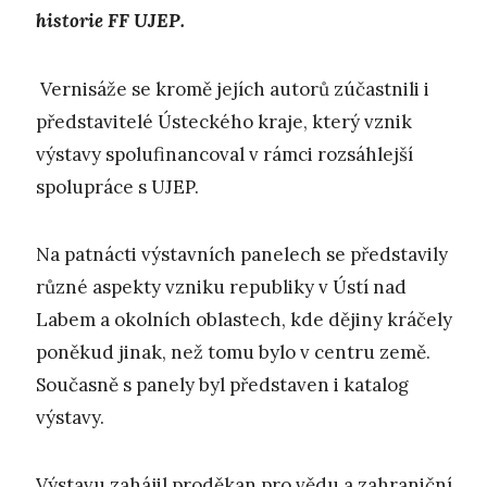
historie FF UJEP.
Vernisáže se kromě jejích autorů zúčastnili i
představitelé Ústeckého kraje, který vznik
výstavy spolufinancoval v rámci rozsáhlejší
spolupráce s UJEP.
Na patnácti výstavních panelech se představily
různé aspekty vzniku republiky v Ústí nad
Labem a okolních oblastech, kde dějiny kráčely
poněkud jinak, než tomu bylo v centru země.
Současně s panely byl představen i katalog
výstavy.
Výstavu zahájil proděkan pro vědu a zahraniční