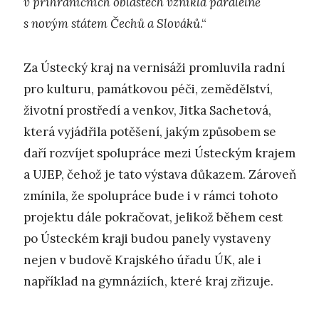
v příhraničních oblastech vznikla paralelně
s novým státem Čechů a Slováků
.“
Za Ústecký kraj na vernisáži promluvila radní
pro kulturu, památkovou péči, zemědělství,
životní prostředí a venkov, Jitka Sachetová,
která vyjádřila potěšení, jakým způsobem se
daří rozvíjet spolupráce mezi Ústeckým krajem
a UJEP, čehož je tato výstava důkazem. Zároveň
zmínila, že spolupráce bude i v rámci tohoto
projektu dále pokračovat, jelikož během cest
po Ústeckém kraji budou panely vystaveny
nejen v budově Krajského úřadu ÚK, ale i
například na gymnáziích, které kraj zřizuje.