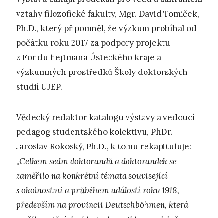
vztahy filozofické fakulty, Mgr. David Tomíček,
Ph.D., který připomněl, že výzkum probíhal od
počátku roku 2017 za podpory projektu
z Fondu hejtmana Ústeckého kraje a
výzkumných prostředků Školy doktorských
studií UJEP.
Vědecký redaktor katalogu výstavy a vedoucí
pedagog studentského kolektivu, PhDr.
Jaroslav Rokoský, Ph.D., k tomu rekapituluje:
„
Celkem sedm doktorandů a doktorandek se
zaměřilo na konkrétní témata související
s okolnostmi a průběhem událostí roku 1918,
především na provincii Deutschböhmen, která