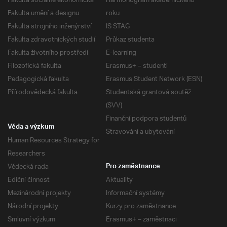
Fakulta sociálně ekonomická
Harmonogram akademického
Fakulta umění a designu
roku
Fakulta strojního inženýrství
IS STAG
Fakulta zdravotnických studií
Průkaz studenta
Fakulta životního prostředí
E-learning
Filozofická fakulta
Erasmus+ – studenti
Pedagogická fakulta
Erasmus Student Network (ESN)
Přírodovědecká fakulta
Studentská grantová soutěž
(SVV)
Finanční podpora studentů
Věda a výzkum
Stravování a ubytování
Human Resources Strategy for
Researchers
Vědecká rada
Pro zaměstnance
Ediční činnost
Aktuality
Mezinárodní projekty
Informační systémy
Národní projekty
Kurzy pro zaměstnance
Smluvní výzkum
Erasmus+ – zaměstnaci