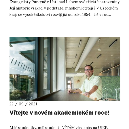
Evangelisty Purkyně v Ústí nad Labem své třicáté narozeniny.
Její historie však je, v podstatě, mnohem letitější. V Ústeckém
kraji se vysoké školství rozvíjí již od roku 1954. Již v roc...
22 / 09 / 2021
Vítejte v novém akademickém roce!
Milé studentky, milí studenti, VÍTÁM vás u nás na UJEP.