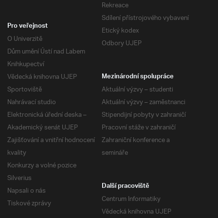
Rekreace
Sdílení přístrojového vybavení
Pro veřejnost
Etický kodex
O Univerzitě
Odbory UJEP
Dům umění Ústí nad Labem
Knihkupectví
Vědecká knihovna UJEP
Mezinárodní spolupráce
Sportoviště
Aktuální výzvy – studenti
Nahrávací studio
Aktuální výzvy – zaměstnanci
Elektronická úřední deska –
Stipendijní pobyty v zahraničí
Akademický senát UJEP
Pracovní stáže v zahraničí
Zajišťování a vnitřní hodnocení
Zahraniční konference a
kvality
semináře
Konkurzy a volné pozice
Silverius
Další pracoviště
Napsali o nás
Centrum Informatiky
Tiskové zprávy
Vědecká knihovna UJEP