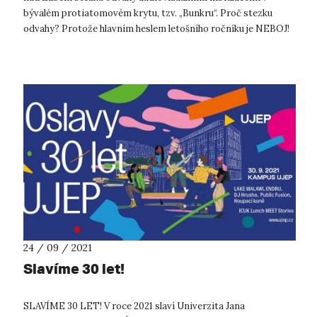
bývalém protiatomovém krytu, tzv. „Bunkru“. Proč stezku
odvahy? Protože hlavním heslem letošního ročníku je NEBOJ!
Neboj ve smyslu nebát s...
24 / 09 / 2021
Slavíme 30 let!
SLAVÍME 30 LET! V roce 2021 slaví Univerzita Jana