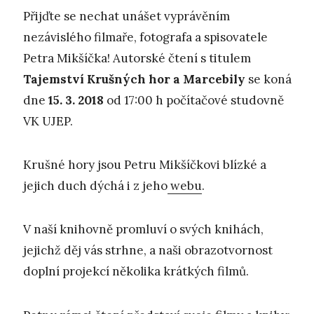
Přijďte se nechat unášet vyprávěním
nezávislého filmaře, fotografa a spisovatele
Petra Mikšíčka! Autorské čtení s titulem
Tajemstv
í
K
ru
š
n
ý
ch hor a Marcebil
y
se koná
dne
15. 3. 2018
od 17:00 h počítačové studovně
VK UJEP.
Krušné hory jsou Petru Mikšíčkovi blízké a
jejich duch dýchá i z jeho
webu
.
V naší knihovně promluví o svých knihách,
jejichž děj vás strhne, a naši obrazotvornost
doplní projekcí několika krátkých filmů.