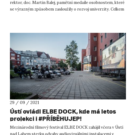
rektor, doc. Martin Balej, pamětní medaile osobnostem, které
se výrazným způsobem zasloužily o rozvoj univerzity. Celkem
12 oso...
29 / 09 / 2021
Ústí ovládl ELBE DOCK, kde má letos
projekci i #PŘÍBĚHUJEP!
Mezinárodní filmový festival ELBE DOCK zahájil včera v Ústí
nad Labem stezku odvahy audiovizuálními instalacemi v