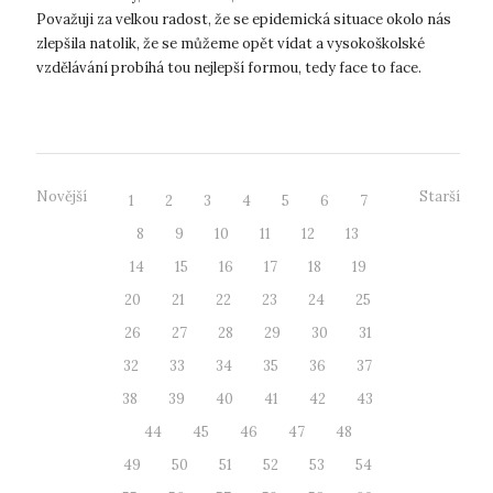
Považuji za velkou radost, že se epidemická situace okolo nás
zlepšila natolik, že se můžeme opět vídat a vysokoškolské
vzdělávání probíhá tou nejlepší formou, tedy face to face.
Podmínky ne...
Novější
Starší
1
2
3
4
5
6
7
8
9
10
11
12
13
14
15
16
17
18
19
20
21
22
23
24
25
26
27
28
29
30
31
32
33
34
35
36
37
38
39
40
41
42
43
44
45
46
47
48
49
50
51
52
53
54