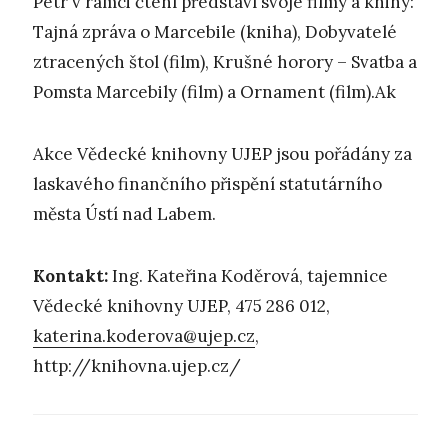
Petr v rámci čtení představí svoje filmy a knihy:
Tajná zpráva o Marcebile (kniha), Dobyvatelé
ztracených štol (film), Krušné horory – Svatba a
Pomsta Marcebily (film) a Ornament (film).Ak
Akce Vědecké knihovny UJEP jsou pořádány za
laskavého finančního přispění statutárního
města Ústí nad Labem.
Kontakt:
Ing. Kateřina Koděrová, tajemnice
Vědecké knihovny UJEP, 475 286 012,
katerina.koderova@ujep.cz
,
http://knihovna.ujep.cz/