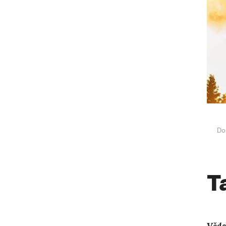
Do
T
Věde