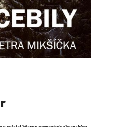
r
se v měsíci březnu prezentuje obrovským