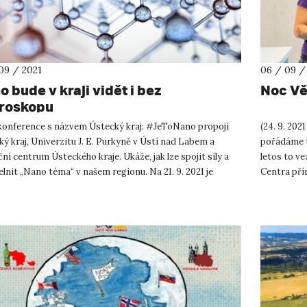
09 / 2021
06 / 09 /
 bude v kraji vidět i bez
Noc Vě
roskopu
onference s názvem Ústecký kraj: #JeToNano propojí
(24. 9. 202
ý kraj, Univerzitu J. E. Purkyně v Ústí nad Labem a
pořádáme t
ní centrum Ústeckého kraje. Ukáže, jak lze spojit síly a
letos to v
elnit „Nano téma“ v našem regionu. Na 21. 9. 2021 je
Centra pří
vována...
pater této 