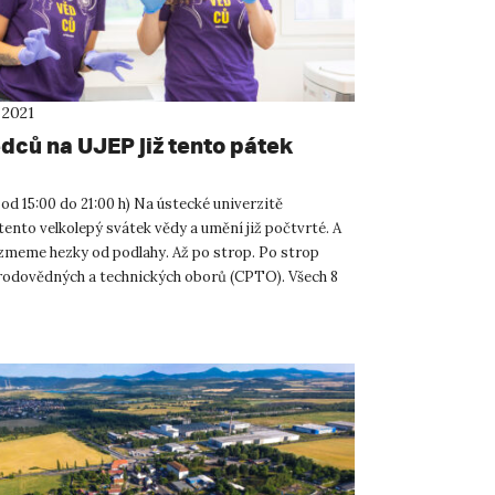
 2021
dců na UJEP již tento pátek
1 od 15:00 do 21:00 h) Na ústecké univerzitě
ento velkolepý svátek vědy a umění již počtvrté. A
ezmeme hezky od podlahy. Až po strop. Po strop
rodovědných a technických oborů (CPTO). Všech 8
nové d...