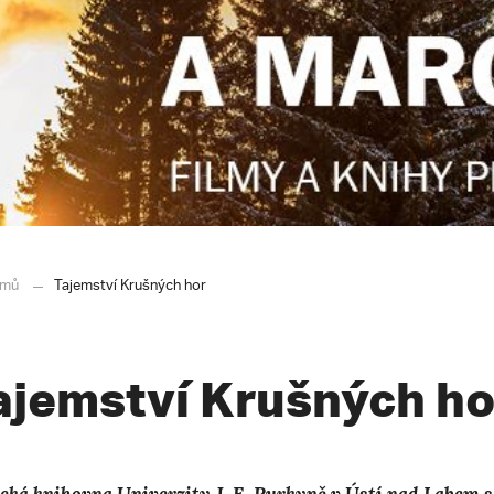
mů
Tajemství Krušných hor
ajemství Krušných ho
cká knihovna Univerzity J. E. Purkyně v Ústí nad Labem 