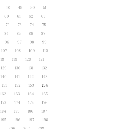
48
49
50
51
60
61
62
63
72
73
74
75
84
85
86
87
96
97
98
99
107
108
109
110
118
119
120
121
129
130
131
132
140
141
142
143
151
152
153
154
162
163
164
165
173
174
175
176
184
185
186
187
195
196
197
198
5
206
207
208