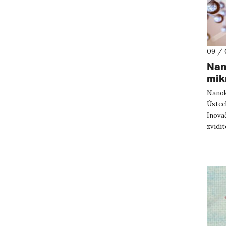
09 / 
Nano
mik
Nanok
Ústeck
Inovač
zvidit
připra