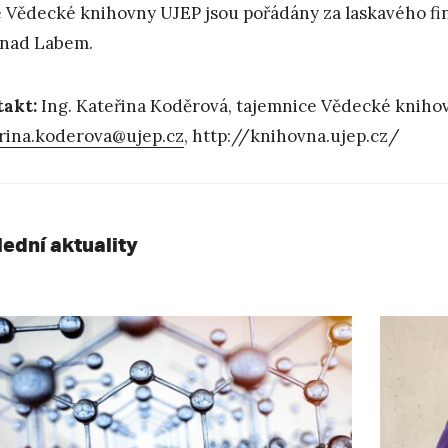
 Vědecké knihovny UJEP jsou pořádány za laskavého fin
 nad Labem.
takt:
Ing. Kateřina Koděrová, tajemnice Vědecké knihov
rina.koderova@ujep.cz
, http://knihovna.ujep.cz/
lední aktuality