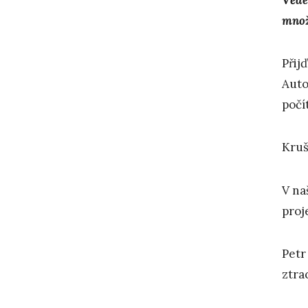
množs
Přij
Auto
počí
Kruš
V na
proj
Petr
ztra