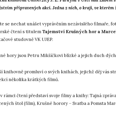
tvím připravených akcí. Jedna z nich, o kraji, ve kterém ži
ďte se nechat unášet vyprávěním nezávislého filmaře, fot
rské čtení s titulem
Tajemstv
í
K
ru
š
n
ý
ch hor a Marce
tačové studovně VK UJEP.
né hory jsou Petru Mikšíčkovi blízké a jejich duch dýchá
ší knihovně promluví o svých knihách, jejichž děj vás st
ekcí několika krátkých filmů.
 v rámci čtení představí svoje filmy a knihy: Tajná zprá
cených štol (film), Krušné horory – Svatba a Pomsta Marc