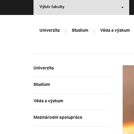
Výběr fakulty
Univerzita
Studium
Věda a výzkum
Univerzita
Studium
Věda a výzkum
Mezinárodní spolupráce