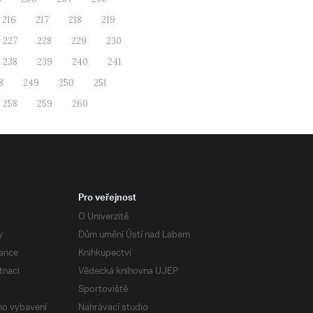
216
217
218
219
227
228
229
230
238
239
240
241
8
249
250
251
258
259
260
Pro veřejnost
O Univerzitě
y
Dům umění Ústí nad Labem
ance
Knihkupectví
tnaci
Vědecká knihovna UJEP
Sportoviště
ého vybavení
Nahrávací studio