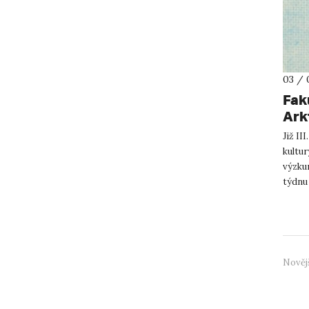
03 / 
Fak
Ark
Již II
kultur
výzkum
týdnu 
2021 p
Nověj