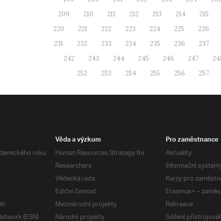
209
210
211
212
213
214
215
220
221
222
223
224
225
226
231
232
233
234
235
236
237
242
243
244
245
246
247
24
252
253
254
255
256
257
Věda a výzkum
Pro zaměstnance
demického roku
Human Resources Strategy for
Aktuality
Researchers
Informační systém
Vědecká rada
Kurzy pro zaměstn
Ediční činnost
Erasmus+ – zaměs
ti
Mezinárodní projekty
Rekreace
etwork (ESN)
Národní projekty
Sdílení přístrojov