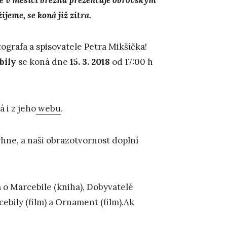
jeme, se koná již zítra.
ografa a spisovatele Petra Mikšíčka!
bil
y
se koná dne
15. 3. 2018
od 17:00 h
 i z jeho
webu
.
rhne, a naši obrazotvornost doplní
va o Marcebile (kniha), Dobyvatelé
ebily (film) a Ornament (film).Ak