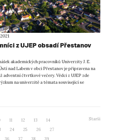
 2021
níci z UJEP obsadí Přestanov
nášek akademických pracovníků Univerzity J. E.
Ústí nad Labem v obci Přestanov je připravena na
ž adventní čtvrtkové večery. Vědci z UJEP zde
výzkum na univerzitě a témata související se
21. století. ...
Starší
0
11
12
13
14
3
24
25
26
27
36
37
38
39