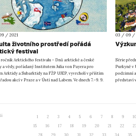
09 / 2021
03 / 09 /
ulta životního prostředí pořádá
Výzkum
tický festival
I. ročník Arktického festivalu – Dnů arktické a české
Série před
y a vědy, pořádaný Institutem Julia von Payera pro
Purkyně v 
 Arktidy a Subarktidy na FŽP UJEP, vyvrcholí v příštím
podzimní a
řadou akcí v Praze a v Ústí nad Labem. Ve dnech 7.–9. 9.
představí 
ro...
společností 
ší
1
2
3
4
5
6
7
8
9
1
15
16
17
18
19
20
21
22
2
28
29
30
31
32
33
34
35