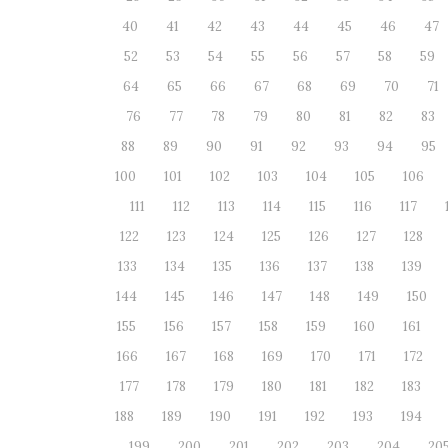
40
41
42
43
44
45
46
47
52
53
54
55
56
57
58
59
64
65
66
67
68
69
70
71
76
77
78
79
80
81
82
83
88
89
90
91
92
93
94
95
100
101
102
103
104
105
106
111
112
113
114
115
116
117
122
123
124
125
126
127
128
133
134
135
136
137
138
139
144
145
146
147
148
149
150
155
156
157
158
159
160
161
166
167
168
169
170
171
172
177
178
179
180
181
182
183
188
189
190
191
192
193
194
199
200
201
202
203
204
20