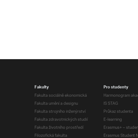
Fakulty
Pro studenty
Fakulta sociálně ekonomická
Harmonogram aka
Fakulta umění a designu
IS STAG
Fakulta strojního inženýrství
Průkaz studenta
Fakulta zdravotnických studií
E-learning
Fakulta životního prostředí
Erasmus+ – studen
Filozofická fakulta
Erasmus Student N