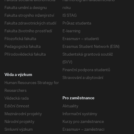
Fakulta sociálně ekonomická
Harmonogram akademického
Fakulta umění a designu
roku
Fakulta strojního inženýrství
IS STAG
Fakulta zdravotnických studií
Průkaz studenta
Fakulta životního prostředí
E-learning
Filozofická fakulta
Erasmus+ – studenti
Pedagogická fakulta
Erasmus Student Network (ESN)
Přírodovědecká fakulta
Studentská grantová soutěž
(SVV)
Finanční podpora studentů
Věda a výzkum
Stravování a ubytování
Human Resources Strategy for
Researchers
Vědecká rada
Pro zaměstnance
Ediční činnost
Aktuality
Mezinárodní projekty
Informační systémy
Národní projekty
Kurzy pro zaměstnance
Smluvní výzkum
Erasmus+ – zaměstnaci