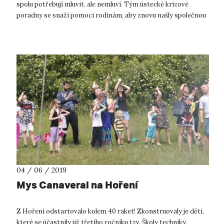
spolu potřebují mluvit, ale nemluví. Tým ústecké krizové
poradny se snaží pomoci rodinám, aby znovu našly společnou
řeč. Takovou, kte...
04 / 06 / 2019
Mys Canaveral na Hoření
Z Hoření odstartovalo kolem 40 raket! Zkonstruovaly je děti,
které se účastnily již třetího ročníku tzv. Školy techniky.