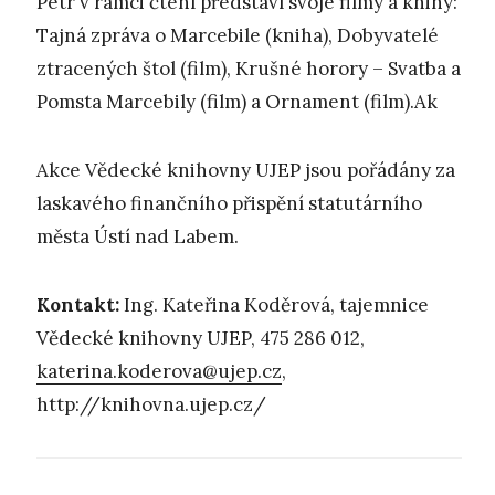
Petr v rámci čtení představí svoje filmy a knihy:
Tajná zpráva o Marcebile (kniha), Dobyvatelé
ztracených štol (film), Krušné horory – Svatba a
Pomsta Marcebily (film) a Ornament (film).Ak
Akce Vědecké knihovny UJEP jsou pořádány za
laskavého finančního přispění statutárního
města Ústí nad Labem.
Kontakt:
Ing. Kateřina Koděrová, tajemnice
Vědecké knihovny UJEP, 475 286 012,
katerina.koderova@ujep.cz
,
http://knihovna.ujep.cz/