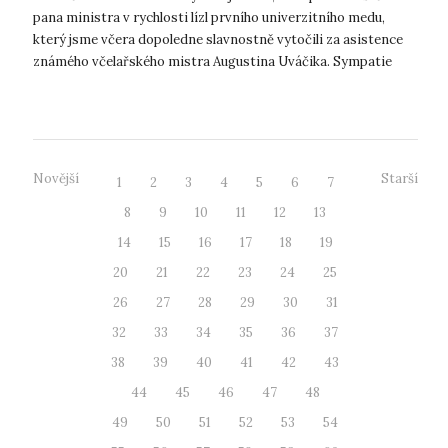
pana ministra v rychlosti lízl prvního univerzitního medu,
který jsme včera dopoledne slavnostně vytočili za asistence
známého včelařského mistra Augustina Uváčika. Sympatie
našeho pana rekt...
Novější
Starší
1
2
3
4
5
6
7
8
9
10
11
12
13
14
15
16
17
18
19
20
21
22
23
24
25
26
27
28
29
30
31
32
33
34
35
36
37
38
39
40
41
42
43
44
45
46
47
48
49
50
51
52
53
54