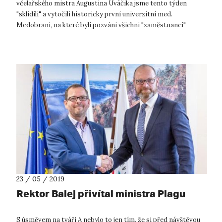
včelařského mistra Augustina Uváčika jsme tento týden
"sklidili" a vytočili historicky první univerzitní med.
Medobraní, na které byli pozváni všichni "zaměstnanci"
univerzity, se (čestně, bez přehá...
23 / 05 / 2019
Rektor Balej přivítal ministra Plagu
S úsměvem na tváři A nebylo to jen tím, že si před návštěvou