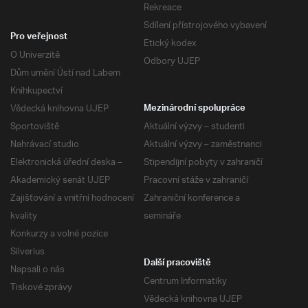
Rekreace
Sdílení přístrojového vybavení
Pro veřejnost
Etický kodex
O Univerzitě
Odbory UJEP
Dům umění Ústí nad Labem
Knihkupectví
Vědecká knihovna UJEP
Mezinárodní spolupráce
Sportoviště
Aktuální výzvy – studenti
Nahrávací studio
Aktuální výzvy – zaměstnanci
Elektronická úřední deska –
Stipendijní pobyty v zahraničí
Akademický senát UJEP
Pracovní stáže v zahraničí
Zajišťování a vnitřní hodnocení
Zahraniční konference a
kvality
semináře
Konkurzy a volné pozice
Silverius
Další pracoviště
Napsali o nás
Centrum Informatiky
Tiskové zprávy
Vědecká knihovna UJEP