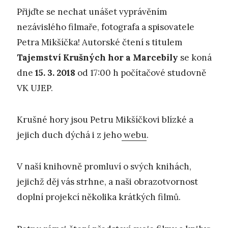
Přijďte se nechat unášet vyprávěním
nezávislého filmaře, fotografa a spisovatele
Petra Mikšíčka! Autorské čtení s titulem
Tajemstv
í
K
ru
š
n
ý
ch hor a Marcebil
y
se koná
dne
15. 3. 2018
od 17:00 h počítačové studovně
VK UJEP.
Krušné hory jsou Petru Mikšíčkovi blízké a
jejich duch dýchá i z jeho
webu
.
V naší knihovně promluví o svých knihách,
jejichž děj vás strhne, a naši obrazotvornost
doplní projekcí několika krátkých filmů.