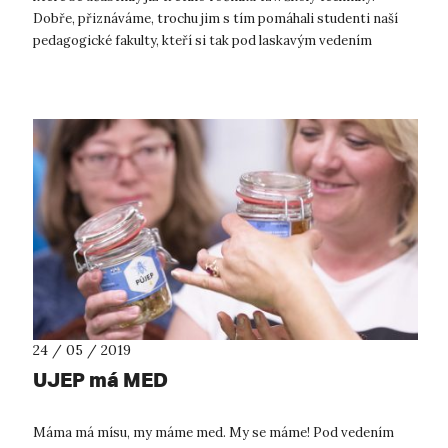
Dobře, přiznáváme, trochu jim s tím pomáhali studenti naší
pedagogické fakulty, kteří si tak pod laskavým vedením
odborných garant...
24 / 05 / 2019
UJEP má MED
Máma má mísu, my máme med. My se máme! Pod vedením