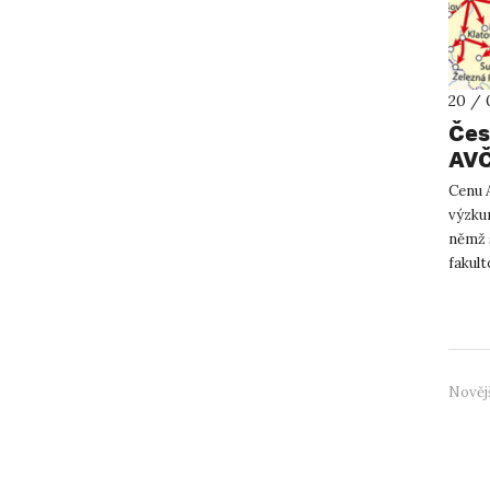
20 / 
Čes
AV
Cenu 
výzkum
němž s
fakult
...
Nověj