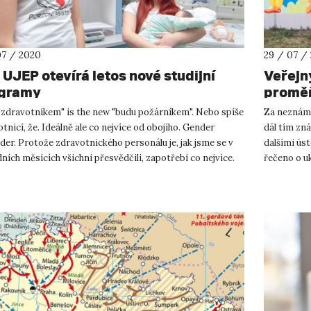
07 / 2020
29 / 07 /
 UJEP otevírá letos nové studijní
Veřejn
gramy
proměň
 zdravotníkem" is the new "budu požárníkem". Nebo spíše
Za neznámý
tnicí, že. Ideálně ale co nejvíce od obojího. Gender
dál tím zn
er. Protože zdravotnického personálu je, jak jsme se v
dalšími ús
ních měsících všichni přesvědčili, zapotřebí co nejvíce.
řečeno o uk
n...
řečeno úpln