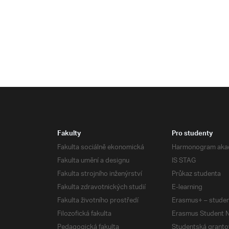
Fakulty
Pro studenty
Fakulta sociálně ekonomická
Harmonogram aka
Fakulta umění a designu
IS STAG
Fakulta strojního inženýrství
Průkaz studenta
Fakulta zdravotnických studií
E-learning
Fakulta životního prostředí
Erasmus+ – studen
Filozofická fakulta
Erasmus Student N
Pedagogická fakulta
Studentská granto