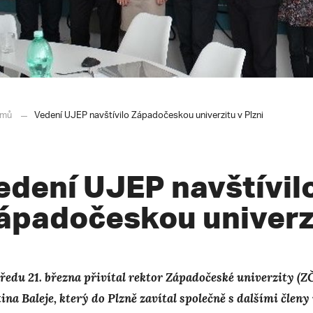
mů
Vedení UJEP navštívilo Západočeskou univerzitu v Plzni
edení UJEP navštívil
ápadočeskou univerzi
tředu 21. března přivítal rektor Západočeské univerzity (
ina Baleje, který do Plzně zavítal společně s dalšími členy