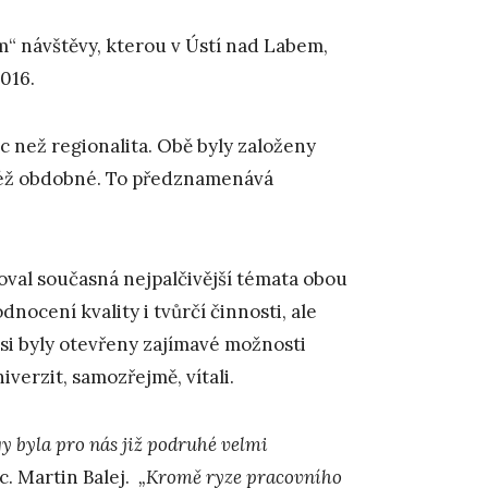
m“ návštěvy, kterou v Ústí nad Labem,
016.
íc než regionalita. Obě byly založeny
ktéž obdobné. To předznamenává
oval současná nejpalčivější témata obou
nocení kvality i tvůrčí činnosti, ale
si byly otevřeny zajímavé možnosti
verzit, samozřejmě, vítali.
y byla pro nás již podruhé velmi
. Martin Balej.
„Kromě ryze pracovního