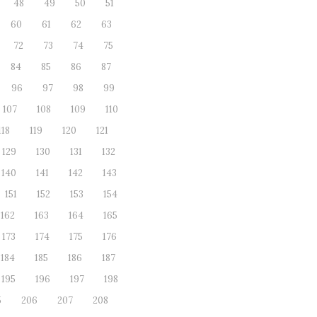
48
49
50
51
60
61
62
63
72
73
74
75
84
85
86
87
96
97
98
99
107
108
109
110
118
119
120
121
129
130
131
132
140
141
142
143
151
152
153
154
162
163
164
165
173
174
175
176
184
185
186
187
195
196
197
198
5
206
207
208