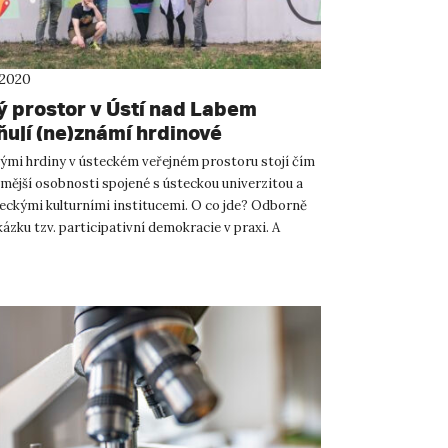
 2020
ý prostor v Ústí nad Labem
ují (ne)známí hrdinové
mi hrdiny v ústeckém veřejném prostoru stojí čím
ámější osobnosti spojené s ústeckou univerzitou a
teckými kulturními institucemi. O co jde? Odborně
ázku tzv. participativní demokracie v praxi. A
ě o...