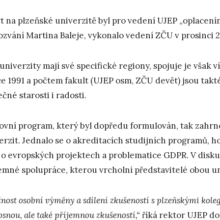
t na plzeňské univerzitě byl pro vedení UJEP „oplacení
ozvání Martina Baleje, vykonalo vedení ZČU v prosinci 2
univerzity mají své specifické regiony, spojuje je však v
ce 1991 a počtem fakult (UJEP osm, ZČU devět) jsou ta
ečné starosti i radosti.
ovní program, který byl dopředu formulován, tak zahrn
erzit. Jednalo se o akreditacích studijních programů, hod
 o evropských projektech a problematice GDPR. V disku
emné spolupráce, kterou vrcholní představitelé obou uni
nost osobní výměny a sdílení zkušeností s plzeňskými koleg
osnou, ale také příjemnou zkušeností,“
říká rektor UJEP doc