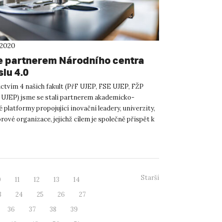
 2020
e partnerem Národního centra
lu 4.0
ctvím 4 našich fakult (PřF UJEP, FSE UJEP, FŽP
 UJEP) jsme se stali partnerem akademicko-
platformy propojující inovační leadery, univerzity,
rové organizace, jejichž cílem je společně přispět k
myslu...
Starší
0
11
12
13
14
3
24
25
26
27
36
37
38
39