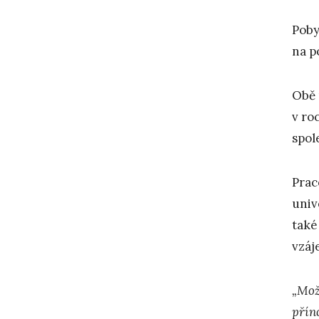
Poby
na p
Obě 
v ro
spol
Prac
univ
také
vzáj
„Mož
přín