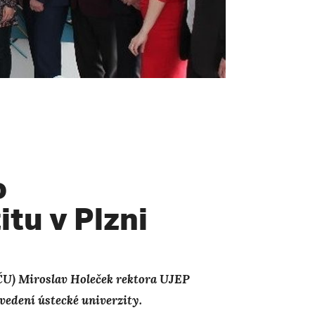
o
tu v Plzni
ZČU) Miroslav Holeček rektora UJEP
 vedení ústecké univerzity.