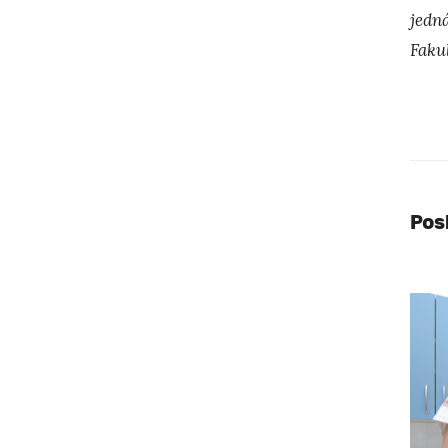
jedn
Faku
Pos