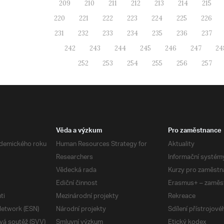
209
210
211
212
213
214
215
220
221
222
223
224
225
226
231
232
233
234
235
236
237
242
243
244
245
246
247
24
252
253
254
255
256
257
Věda a výzkum
Pro zaměstnance
demického roku
Human Resources Strategy for
Aktuality
Researchers
Informační systém
Vědecká rada
Kurzy pro zaměstn
Ediční činnost
Erasmus+ – zaměs
ti
Mezinárodní projekty
Rekreace
etwork (ESN)
Národní projekty
Sdílení přístrojov
vá soutěž (SVV)
Smluvní výzkum
Etický kodex