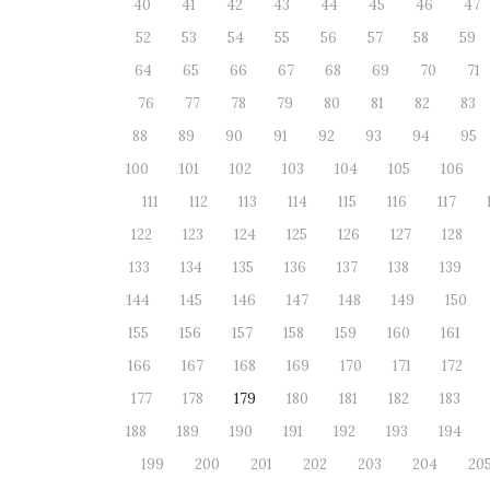
40
41
42
43
44
45
46
47
52
53
54
55
56
57
58
59
64
65
66
67
68
69
70
71
76
77
78
79
80
81
82
83
88
89
90
91
92
93
94
95
100
101
102
103
104
105
106
111
112
113
114
115
116
117
122
123
124
125
126
127
128
133
134
135
136
137
138
139
144
145
146
147
148
149
150
155
156
157
158
159
160
161
166
167
168
169
170
171
172
177
178
179
180
181
182
183
188
189
190
191
192
193
194
199
200
201
202
203
204
20