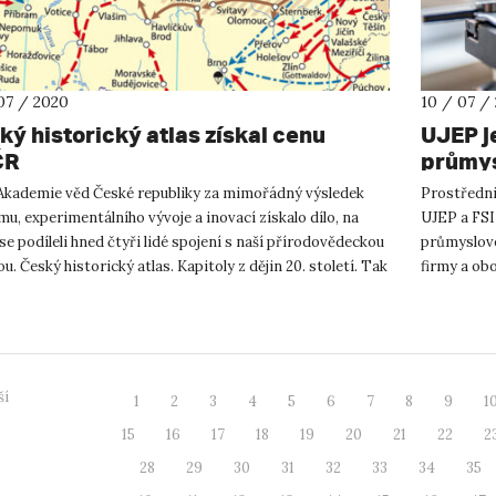
07 / 2020
10 / 07 /
ký historický atlas získal cenu
UJEP j
ČR
průmys
Akademie věd České republiky za mimořádný výsledek
Prostředni
u, experimentálního vývoje a inovací získalo dílo, na
UJEP a FSI
e podíleli hned čtyři lidé spojení s naší přírodovědeckou
průmyslové 
ou. Český historický atlas. Kapitoly z dějin 20. století. Tak
firmy a obo
rozvoji Prů
ší
1
2
3
4
5
6
7
8
9
1
15
16
17
18
19
20
21
22
2
28
29
30
31
32
33
34
35