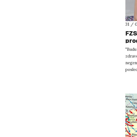
31 / 
FZS
pro
"Budu
zdravo
negend
posled
Vybave