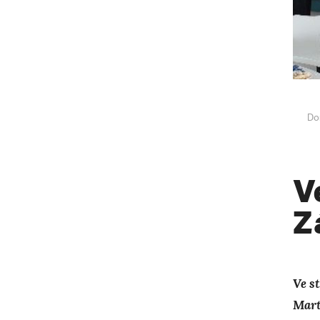
Do
V
Z
Ve s
Mart