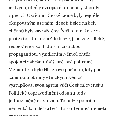
mrtvých, ideály evropské humanity shořely
v pecích Osvětimi. České země byly nejdéle
okupovaným územím, deseti tisíce našich
občanů byly zavražděny. Řeči o tom, že se za
protektorátu lidem žilo blaze, jsou zcela liché,
respektive v souladu s nacistickou
propagandou. Vysídlením Němců chtěli
spojenci zabránit další světové pohromě.
Mementem bylo Hitlerovo počínání, kdy pod
záminkou obrany etnických Němců,
vystupňoval svou agresi vůči Československu.
Politické ospravedlnění odsunu tedy
jednoznačně existovalo. To nelze popřít a
německá kancléřka by tuto skutečnost neměla