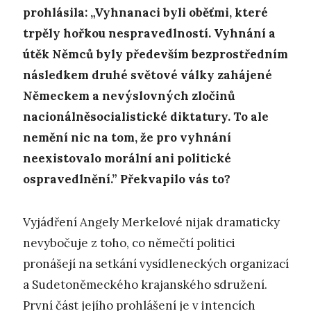
prohlásila: „Vyhnanaci byli oběťmi, které
trpěly hořkou nespravedlností. Vyhnání a
útěk Němců byly především bezprostředním
následkem druhé světové války zahájené
Německem a nevýslovných zločinů
nacionálněsocialistické diktatury. To ale
nemění nic na tom, že pro vyhnání
neexistovalo morální ani politické
ospravedlnění.” Překvapilo vás to?
Vyjádření Angely Merkelové nijak dramaticky
nevybočuje z toho, co němečtí politici
pronášejí na setkání vysídleneckých organizací
a Sudetoněmeckého krajanského sdružení.
První část jejího prohlášení je v intencích