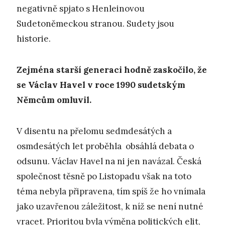
negativně spjato s Henleinovou
Sudetoněmeckou stranou. Sudety jsou
historie.
Zejména starší generaci hodně zaskočilo, že
se Václav Havel v roce 1990 sudetským
Němcům omluvil.
V disentu na přelomu sedmdesátých a
osmdesátých let proběhla obsáhlá debata o
odsunu. Václav Havel na ni jen navázal. Česká
společnost těsně po Listopadu však na toto
téma nebyla připravena, tím spíš že ho vnímala
jako uzavřenou záležitost, k níž se není nutné
vracet. Prioritou byla výměna politických elit,