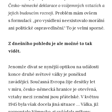
Česko-německé deklarace o vzájemných vztazích a
jejich budoucím rozvoji
. Problém mám ovšem
s formulací: „pro vysídlení neexistovalo morální
ani politické ospravedlnění.“ To je velmi sporné.
Z dnešního pohledu je ale možné to tak
vidět.
Jenomže dívat se nynější optikou na události
konce druhé světové války je poněkud
zavádějící. Současná Evropa žije desítky let
v míru, česko-německá hranice je otevřená,
vztahy mezi zeměmi jsou přátelské. V květnu
1945 byla však docela jiná situace … Válka, již
rozpoutalo Německo, si vyžádala miliony