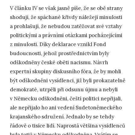
V článku IV se však jasně píše, že se obě strany
shodují, že spáchané křivdy náležejí minulosti
a prohlašují, že nebudou zatěžovat své vztahy
politickými a právními otázkami pocházejícími
z minulosti. Díky deklarace vznikl Fond
budoucnosti, jehož prostřednictvím byly
odškodněny české oběti nacismu. Návrh
expertní skupiny diskusního fóra, že by mohli
být odškodněni vysídlenci, již byli prokazatelně
demokraté, utrpěli při odsunu újmu a nebyli
v Německu odškodněni, čeští politici nepřijali,
ale nepřijalo ho ani vedení Sudetoněmeckého
krajanského sdružení. Jednalo by se tehdy
řádově o tisíce lidí. Naprostá většina vysídlenců
byla totiž v Německu odškodněna. Vrátím se