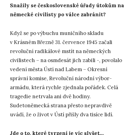
Snažily se československé úřady útokům na
německé civilisty po válce zabránit?
Když se po výbuchu muničního skladu
v Krásném Březně 31. července 1945 začali
revoluční radikálové mstít na německých
civilistech – na osmdesát jich zabili -, povolalo
vedení města Ústí nad Labem – Okresní
správní komise, Revoluční národní výbor-
armádu, která rychle zjednala pořádek. Celá
tragedie netrvala ani dvě hodiny.
Sudetoněmecká strana přesto nepravdivě
uvádí, že o život v Ústí přišly dva tisíce lidí.
Jde o to, které tvrzení je víc slyšet…