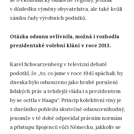
se o ekonomicky oslabené regiony, jednak
v důsledku výměny obyvatelstva, ale také kvůli
zániku řady výrobních podniků.
Otázka odsunu ovlivnila, možná i rozhodla
prezidentské volební klání v roce 2013.
Karel Schwarzenberg v televizní debatě
podotkl, že „to, co jsme v roce 1945 spáchali, by
dneska bylo odsouzeno jako hrubé porušení
lidských práv a tehdejší vláda i s prezidentem
by se ocitla v Haagu“. Princip kolektivní viny je
z dnešního pohledu skutečně odsouzeníhodný,
jenomže v té době odpovídal právním normám
a přístupu Spojenců vůči Německu, jakkoliv se