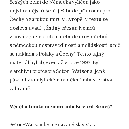
českých zemí do Německa vylíčen jako
nejvhodnější řešení, jež bude přínosem pro
Čechy a zárukou míru v Evropě. V textu se
doslova uvádí: „Žádný přesun Němců
v poválečném období nebude srovnatelný
s německou nespravedlností a nelidskostí, s níž
se nakládá s Poláky a Čechy.“ Tento tajný
materiál byl objeven až v roce 1993. Byl
v archivu profesora Seton–Watsona, jenž
působil v analytickém oddělení ministerstva
zahraničí.
Věděl o tomto memorandu Edvard Beneš?
Seton-Watson byl uznávaný slavista a