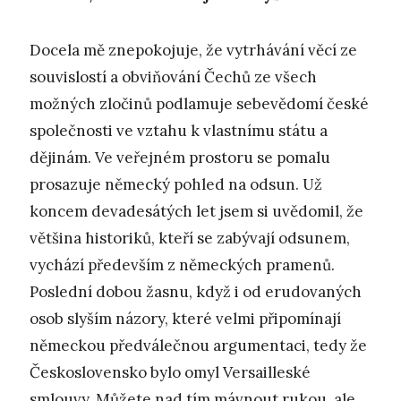
Docela mě znepokojuje, že vytrhávání věcí ze
souvislostí a obviňování Čechů ze všech
možných zločinů podlamuje sebevědomí české
společnosti ve vztahu k vlastnímu státu a
dějinám. Ve veřejném prostoru se pomalu
prosazuje německý pohled na odsun. Už
koncem devadesátých let jsem si uvědomil, že
většina historiků, kteří se zabývají odsunem,
vychází především z německých pramenů.
Poslední dobou žasnu, když i od erudovaných
osob slyším názory, které velmi připomínají
německou předválečnou argumentaci, tedy že
Československo bylo omyl Versailleské
smlouvy. Můžete nad tím mávnout rukou, ale