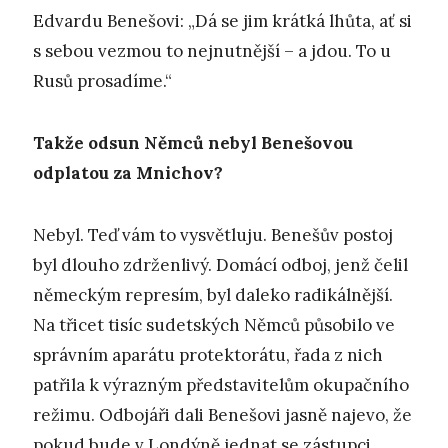
Edvardu Benešovi: „Dá se jim krátká lhůta, ať si
s sebou vezmou to nejnutnější – a jdou. To u
Rusů prosadíme.“
Takže odsun Němců nebyl Benešovou
odplatou za Mnichov?
Nebyl. Teď vám to vysvětluju. Benešův postoj
byl dlouho zdrženlivý. Domácí odboj, jenž čelil
německým represím, byl daleko radikálnější.
Na třicet tisíc sudetských Němců působilo ve
správním aparátu protektorátu, řada z nich
patřila k výrazným představitelům okupačního
režimu. Odbojáři dali Benešovi jasně najevo, že
pokud bude v Londýně jednat se zástupci