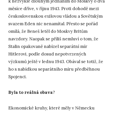
k nezvykle dlouhým jednáním do Moskvy o dva
měsíce dříve, v říjnu 1943. Proti dohodě mezi
československou exilovou vládou a Sovětským
svazem Eden nic nenamítal. Přesto se pořád
omílá, že Beneš letěl do Moskvy Britům
navzdory. Naopak se příliš nemluví o tom, že
Stalin opakovaně nabízel separátní mír
Hitlerovi, podle dosud nepotvrzených
výzkumů ještě v lednu 1943. Obával se totiž, že
ho s nabídkou separátního míru předběhnou
Spojenci.
Byla to reálná obava
?
Ekonomické kruhy, které měly v Německu