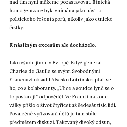
nad tím nyní můžeme pozastavovat. Etnická
homogenizace byla vnímána jako nástroj
politického řešení sporů, nikoliv jako etnické
čistky.
K násilným excesům ale docházelo.
Jako všude jinde v Evropě. Když generál
Charles de Gaulle se svými Svobodnými
Francouzi obsadil Alsasko Lotrinsko, ptali se
ho, co s kolaboranty. „Ulice a soudce lynč se o
to postarají,“ odpověděl. Ve Francii na konci
války přišlo o život čtyřicet až šedesát tisíc lidí.
Poválečné vyřizování účtů je tam stále
předmětem diskuzí. Takzvaný divoký odsun,