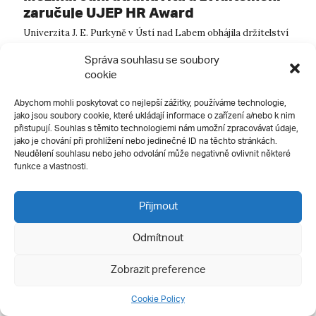
zaručuje UJEP HR Award
Univerzita J. E. Purkyně v Ústí nad Labem obhájila držitelství
ocenění HR Award, které nejenom na vysoké mezinárodní
Správa souhlasu se soubory
úrovni dokladuje dobrou práci s lidskými zdroji, ale také činí
cookie
UJEP atraktivní na poli světového výzkumu. UJEP obdržela
ocenění HR...
Abychom mohli poskytovat co nejlepší zážitky, používáme technologie,
jako jsou soubory cookie, které ukládají informace o zařízení a/nebo k nim
přistupují. Souhlas s těmito technologiemi nám umožní zpracovávat údaje,
jako je chování při prohlížení nebo jedinečné ID na těchto stránkách.
Neudělení souhlasu nebo jeho odvolání může negativně ovlivnit některé
funkce a vlastnosti.
Přijmout
Odmítnout
Zobrazit preference
Cookie Policy
05 / 08 / 2021