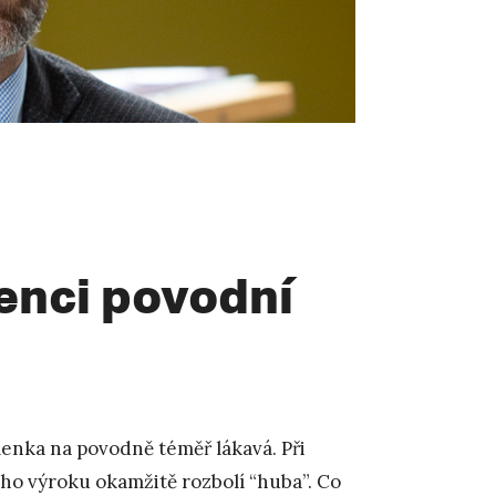
enci povodní
enka na povodně téměř lákavá. Při
ho výroku okamžitě rozbolí “huba”. Co