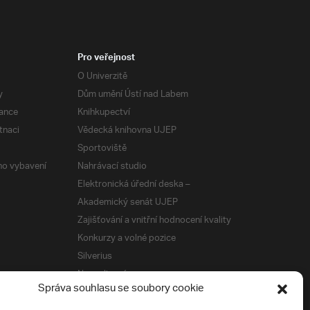
Pro veřejnost
O Univerzitě
y
Dům umění Ústí nad Labem
ance
Knihkupectví
tnaci
Vědecká knihovna UJEP
Sportoviště
ého vybavení
Nahrávací studio
Elektronická úřední deska –
Akademický senát UJEP
Zajišťování a vnitřní hodnocení kvality
Konkurzy a volné pozice
Silverius
Napsali o nás
Správa souhlasu se soubory cookie
Tiskové zprávy