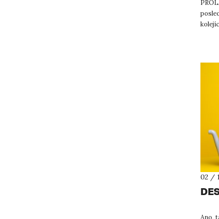
PROLA
posled
kolej
praco
02 / 
DES
Ano, 