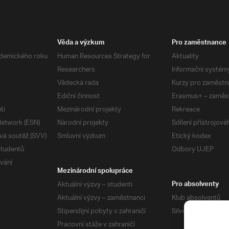
Věda a výzkum
Pro zaměstnance
demického roku
Human Resources Strategy for
Aktuality
Researchers
Informační systém
Vědecká rada
Kurzy pro zaměstn
Ediční činnost
Erasmus+ – zaměs
ti
Mezinárodní projekty
Rekreace
etwork (ESN)
Národní projekty
Sdílení přístrojov
vá soutěž (SVV)
Smluvní výzkum
Etický kodex
studentů
Odbory UJEP
vání
Mezinárodní spolupráce
Aktuální výzvy – studenti
Pro absolventy
Aktuální výzvy – zaměstnanci
Klub absolventů
Stipendijní pobyty v zahraničí
Silverius
Pracovní stáže v zahraničí