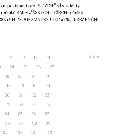
ovní povinnost pro PREZENČNÍ studenty
h ročníků BAKALÁŘSKÝCH a VŠECH ročníků
SKÝCH PROGRAMů FZS UJEP a PRO PREZENČNÍ
oborech vzdělání dle zákona o sociálních ...
Starší
0
11
12
13
14
3
24
25
26
27
36
37
38
39
48
49
50
51
60
61
62
63
72
73
74
75
84
85
86
87
96
97
98
99
107
108
109
110