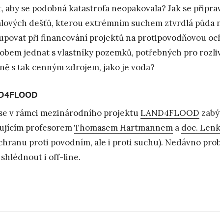
t, aby se podobná katastrofa neopakovala? Jak se připra
alových dešťů, kterou extrémním suchem ztvrdlá půda
upovat při financování projektů na protipovodňovou 
obem jednat s vlastníky pozemků, potřebných pro rozli
ině s tak cenným zdrojem, jako je voda?
D4FLOOD
se v rámci mezinárodního projektu
LAND4FLOOD
zabýv
ujícím profesorem
Thomasem Hartmannem
a
doc. Lenk
chranu proti povodním, ale i proti suchu). Nedávno pro
 shlédnout i off-line.