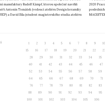
ční manufaktury Rudolf Kämpf, kterou společně navrhli
2020 Prac
néři Antonín Tomášek (vedoucí ateliéru Design keramiky
posledníc
EP) a David Síla (student magisterského studia ateliéru
MAGISTER
 ker...
studenty v 
ší
1
2
3
4
5
6
7
8
9
1
15
16
17
18
19
20
21
22
2
28
29
30
31
32
33
34
35
40
41
42
43
44
45
46
47
52
53
54
55
56
57
58
59
64
65
66
67
68
69
70
71
76
77
78
79
80
81
82
83
88
89
90
91
92
93
94
95
100
101
102
103
104
105
106