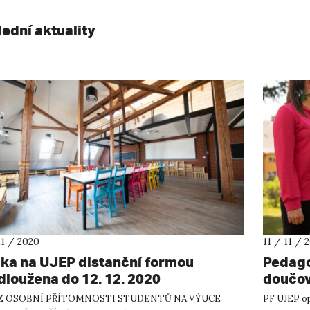
lední aktuality
11 / 2020
11 / 11 / 
ka na UJEP distanční formou
Pedago
dloužena do 12. 12. 2020
doučo
Z OSOBNÍ PŘÍTOMNOSTI STUDENTŮ NA VÝUCE
PF UJEP op