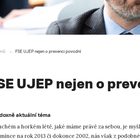
mů
FSE UJEP nejen o prevenci povodní
SE UJEP nejen o prev
doxně aktuální téma
uchém a horkém létě, jaké máme právě za sebou, je myšl
mínce na rok 2013 či dokonce 2002, nás však z podobné