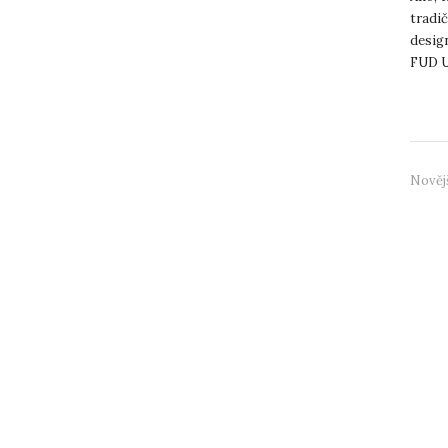
tradi
desig
FUD UJ
Design
Nověj