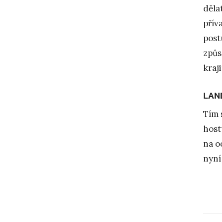
děla
přív
post
způs
kraj
LAN
Tím 
host
na o
nyní