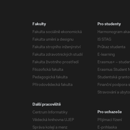
Fakulty
Pro studenty
Fakulta sociálně ekonomická
Harmonogram aka
Fakulta umění a designu
IS STAG
Fakulta strojního inženýrství
Průkaz studenta
Fakulta zdravotnických studií
E-learning
Fakulta životního prostředí
Erasmus+ – studen
Filozofická fakulta
Erasmus Student N
Pedagogická fakulta
Studentská granto
Přírodovědecká fakulta
Finanční podpora 
Stravování a ubyto
Další pracoviště
Centrum Informatiky
Pro uchazeče
Vědecká knihovna UJEP
Přijímací řízení
Správa kolejí a menz
E-prihlaska