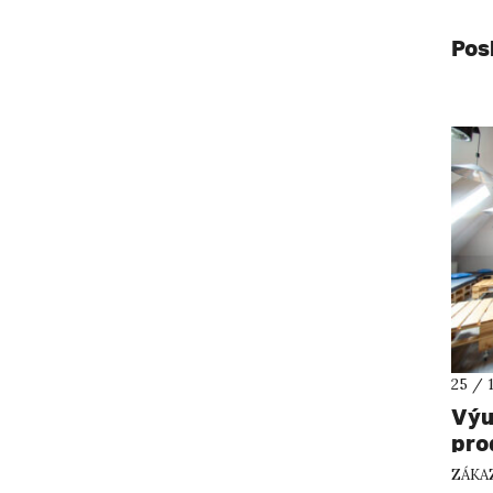
Pos
25 / 
Výu
pro
ZÁKA