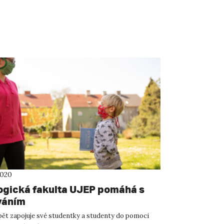
2020
gická fakulta UJEP pomáhá s
váním
ět zapojuje své studentky a studenty do pomoci