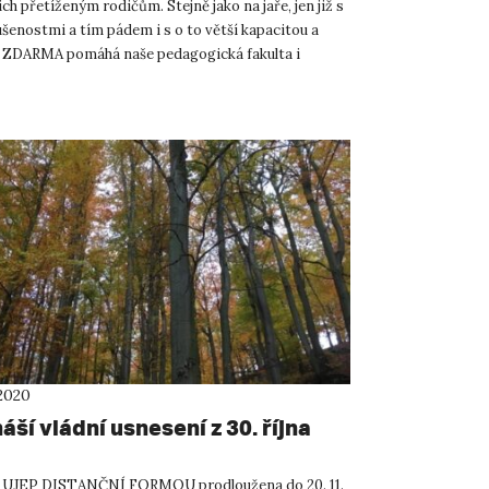
ich přetíženým rodičům. Stejně jako na jaře, jen již s
šenostmi a tím pádem i s o to větší kapacitou a
a ZDARMA pomáhá naše pedagogická fakulta i
ěte...
 2020
áší vládní usnesení z 30. října
UJEP DISTANČNÍ FORMOU prodloužena do 20. 11.