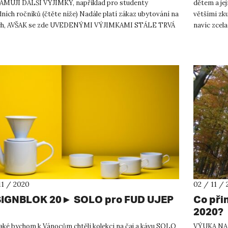
MUJÍ DALŠÍ VÝJIMKY, například pro studenty
dětem a jej
ních ročníků (čtěte níže) Nadále platí zákaz ubytování na
většími zku
ích, AVŠAK se zde UVEDENÝMI VÝJIMKAMI STÁLE TRVÁ
navíc zcel
vní povinnost pro PREZENČNÍ stu...
tentokrát d
11 / 2020
02 / 11 /
IGNBLOK 20► SOLO pro FUD UJEP
Co přin
2020?
také bychom k Vánocům chtěli kolekci na čaj a kávu SOLO
VÝUKA NA 