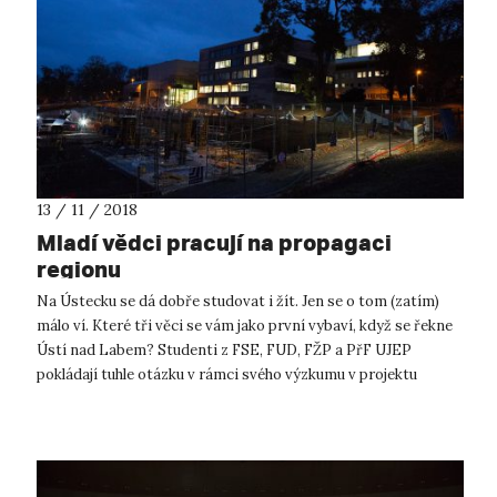
13 / 11 / 2018
Mladí vědci pracují na propagaci
regionu
Na Ústecku se dá dobře studovat i žít. Jen se o tom (zatím)
málo ví. Které tři věci se vám jako první vybaví, když se řekne
Ústí nad Labem? Studenti z FSE, FUD, FŽP a PřF UJEP
pokládají tuhle otázku v rámci svého výzkumu v projektu
SMART mnoha lidem z...