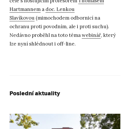
čele s hostujícím profesorem
Thomasem
Hartmannem
a
doc. Lenkou
Slavíkovou
(mimochodem odbornicí na
ochranu proti povodním, ale i proti suchu).
Nedávno proběhl na toto téma
webinář
, který
lze nyní shlédnout i off-line.
Poslední aktuality