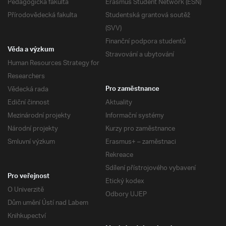
Pedagogická fakulta
Erasmus Student Network (ESN)
Přírodovědecká fakulta
Studentská grantová soutěž
(SVV)
Finanční podpora studentů
Věda a výzkum
Stravování a ubytování
Human Resources Strategy for
Researchers
Vědecká rada
Pro zaměstnance
Ediční činnost
Aktuality
Mezinárodní projekty
Informační systémy
Národní projekty
Kurzy pro zaměstnance
Smluvní výzkum
Erasmus+ – zaměstnaci
Rekreace
Sdílení přístrojového vybavení
Pro veřejnost
Etický kodex
O Univerzitě
Odbory UJEP
Dům umění Ústí nad Labem
Knihkupectví