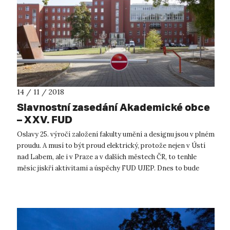
14 / 11 / 2018
Slavnostní zasedání Akademické obce
– XXV. FUD
Oslavy 25. výročí založení fakulty umění a designu jsou v plném
proudu. A musí to být proud elektrický, protože nejen v Ústí
nad Labem, ale i v Praze a v dalších městech ČR, to tenhle
měsíc jiskří aktivitami a úspěchy FUD UJEP. Dnes to bude
obzvlášť n...