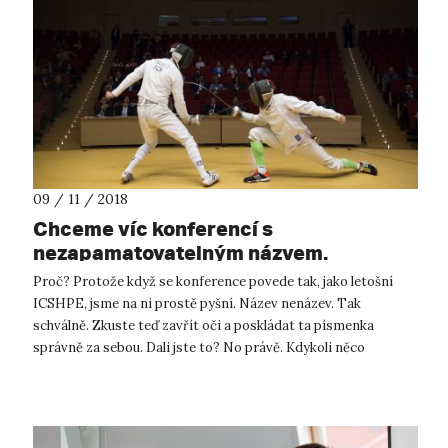
09 / 11 / 2018
Chceme víc konferencí s
nezapamatovatelným názvem.
Proč? Protože když se konference povede tak, jako letošní
ICSHPE, jsme na ni prostě pyšní. Název nenázev. Tak
schválně. Zkuste teď zavřít oči a poskládat ta písmenka
správně za sebou. Dali jste to? No právě. Kdykoli něco
organizují naši kolegové z ...