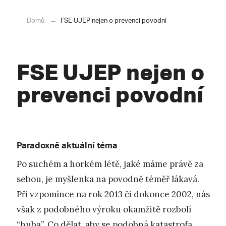
Domů
FSE UJEP nejen o prevenci povodní
FSE UJEP nejen o
prevenci povodní
Paradoxně aktuální téma
Po suchém a horkém létě, jaké máme právě za
sebou, je myšlenka na povodně téměř lákavá.
Při vzpomínce na rok 2013 či dokonce 2002, nás
však z podobného výroku okamžitě rozbolí
“huba”. Co dělat, aby se podobná katastrofa