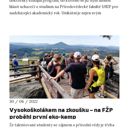
doktorský studijní program, do kterého se již nyní mohou
hlásit uchazeči o studium na Přírodovědecké fakultě UJEP pro
nadcházející akademický rok. Unikátní je nejen svým
zaměřením, ale především s...
30 / 06 / 2022
Vysokoškolákem na zkoušku – na FŽP
proběhl první eko-kemp
Že talentované studenty se zájmem o přírodní vědy je třeba