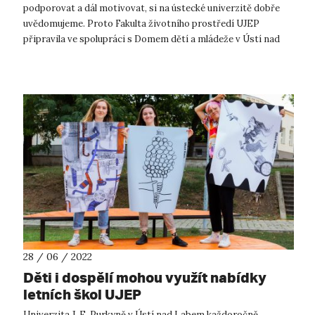
podporovat a dál motivovat, si na ústecké univerzitě dobře
uvědomujeme. Proto Fakulta životního prostředí UJEP
připravila ve spolupráci s Domem dětí a mládeže v Ústí nad
Labem první EKO-KEMP – ...
28 / 06 / 2022
Děti i dospělí mohou využít nabídky
letních škol UJEP
Univerzita J. E. Purkyně v Ústí nad Labem každoročně