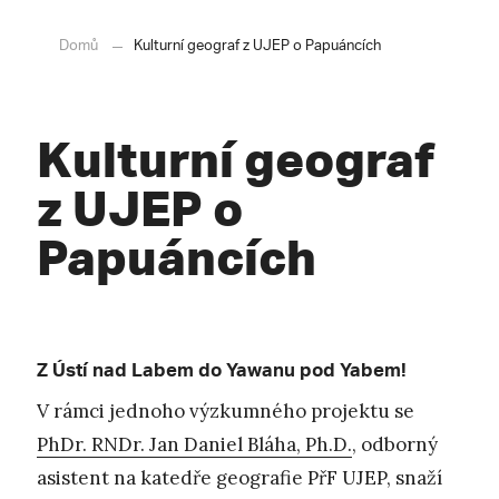
Domů
Kulturní geograf z UJEP o Papuáncích
Kulturní geograf
z UJEP o
Papuáncích
Z Ústí nad Labem do Yawanu pod Yabem!
V rámci jednoho výzkumného projektu se
PhDr. RNDr. Jan Daniel Bláha, Ph.D.
, odborný
asistent na katedře geografie PřF UJEP, snaží