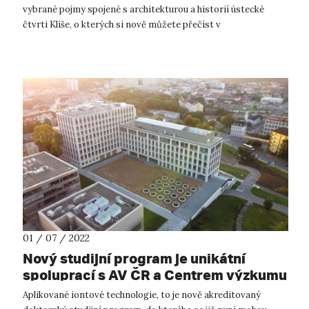
vybrané pojmy spojené s architekturou a historií ústecké
čtvrti Klíše, o kterých si nově můžete přečíst v
architektonicko-historické...
01 / 07 / 2022
Nový studijní program je unikátní
spoluprací s AV ČR a Centrem výzkumu
Řež
Aplikované iontové technologie, to je nově akreditovaný