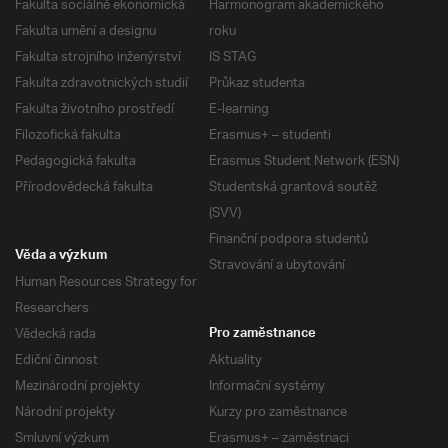
Fakulta sociálně ekonomická
Harmonogram akademického
Fakulta umění a designu
roku
Fakulta strojního inženýrství
IS STAG
Fakulta zdravotnických studií
Průkaz studenta
Fakulta životního prostředí
E-learning
Filozofická fakulta
Erasmus+ – studenti
Pedagogická fakulta
Erasmus Student Network (ESN)
Přírodovědecká fakulta
Studentská grantová soutěž
(SVV)
Finanční podpora studentů
Věda a výzkum
Stravování a ubytování
Human Resources Strategy for
Researchers
Vědecká rada
Pro zaměstnance
Ediční činnost
Aktuality
Mezinárodní projekty
Informační systémy
Národní projekty
Kurzy pro zaměstnance
Smluvní výzkum
Erasmus+ – zaměstnaci