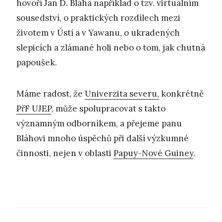
hovoří Jan D. Bláha například o tzv. virtuálním
sousedství, o praktických rozdílech mezi
životem v Ústí a v Yawanu, o ukradených
slepicích a zlámané holi nebo o tom, jak chutná
papoušek.
Máme radost, že
Univerzita severu,
konkrétně
PřF UJEP
, může spolupracovat s takto
významným odborníkem, a přejeme panu
Bláhovi mnoho úspěchů při další výzkumné
činnosti, nejen v oblasti
Papuy-Nové Guiney
.