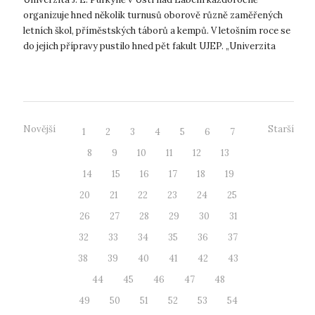
organizuje hned několik turnusů oborově různě zaměřených
letních škol, příměstských táborů a kempů. V letošním roce se
do jejich přípravy pustilo hned pět fakult UJEP. „Univerzita
nemá nikdy zavř...
Novější
Starší
1
2
3
4
5
6
7
8
9
10
11
12
13
14
15
16
17
18
19
20
21
22
23
24
25
26
27
28
29
30
31
32
33
34
35
36
37
38
39
40
41
42
43
44
45
46
47
48
49
50
51
52
53
54