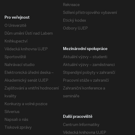
Rekreace
Sdílení přístrojového vybavení
Pro veřejnost
Etický kodex
O Univerzitě
Odbory UJEP
Dům umění Ústí nad Labem
Knihkupectví
Vědecká knihovna UJEP
Mezinárodní spolupráce
Sportoviště
Aktuální výzvy – studenti
Nahrávací studio
Aktuální výzvy – zaměstnanci
Elektronická úřední deska –
Stipendijní pobyty v zahraničí
Akademický senát UJEP
Pracovní stáže v zahraničí
Zajišťování a vnitřní hodnocení
Zahraniční konference a
kvality
semináře
Konkurzy a volné pozice
Silverius
Další pracoviště
Napsali o nás
Centrum Informatiky
Tiskové zprávy
Vědecká knihovna UJEP