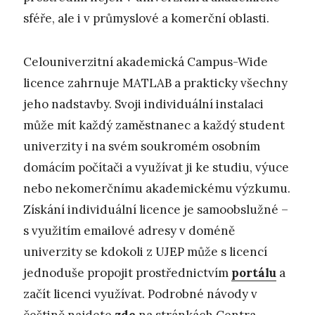
sféře, ale i v průmyslové a komerční oblasti.
Celouniverzitní akademická Campus-Wide
licence zahrnuje MATLAB a prakticky všechny
jeho nadstavby. Svoji individuální instalaci
může mít každý zaměstnanec a každý student
univerzity i na svém soukromém osobním
domácím počítači a využívat ji ke studiu, výuce
nebo nekomerčnímu akademickému výzkumu.
Získání individuální licence je samoobslužné –
s využitím emailové adresy v doméně
univerzity se kdokoli z UJEP může s licencí
jednoduše propojit prostřednictvím
portálu
a
začít licenci využívat. Podrobné návody v
češtině najdete
zde
na stránkách Centra