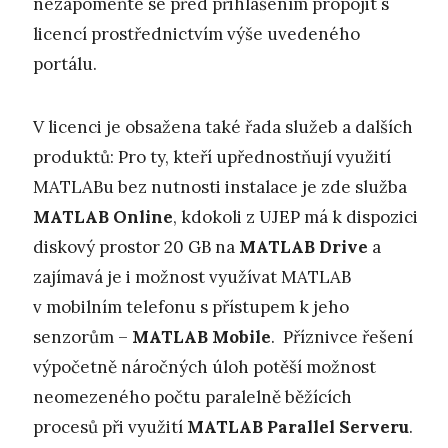
nezapomeňte se před přihlášením propojit s
licencí prostřednictvím výše uvedeného
portálu.
V licenci je obsažena také řada služeb a dalších
produktů: Pro ty, kteří upřednostňují využití
MATLABu bez nutnosti instalace je zde služba
MATLAB Online
, kdokoli z UJEP má k dispozici
diskový prostor 20 GB na
MATLAB Drive
a
zajímavá je i možnost využívat MATLAB
v mobilním telefonu s přístupem k jeho
senzorům –
MATLAB Mobile
. Příznivce řešení
výpočetně náročných úloh potěší možnost
neomezeného počtu paralelně běžících
procesů při využití
MATLAB Parallel Serveru
.