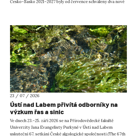
Česko–Sasko 2021–2027 byly od července schváleny dva nové
projekty, které propojí české ...
23 / 07 / 2026
Ústí nad Labem přivítá odborníky na
výzkum řas a sinic
Ve dnech 23.–25. září 2026 se na Přírodovědecké fakultě
Univerzity Jana Evangelisty Purkyně v Ústí nad Labem
uskuteční 67. setkání České algologické společnosti (The 67th