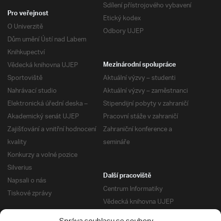
Sdílení přístrojového vybavení
Pro veřejnost
Etický kodex
O Univerzitě
Odbory UJEP
Dům umění Ústí nad Labem
Knihkupectví
Vědecká knihovna UJEP
Mezinárodní spolupráce
Sportoviště
Aktuální výzvy – studenti
Nahrávací studio
Aktuální výzvy – zaměstnanci
Elektronická úřední deska –
Stipendijní pobyty v zahraničí
Akademický senát UJEP
Pracovní stáže v zahraničí
Zajišťování a vnitřní hodnocení
Zahraniční konference a
kvality
semináře
Konkurzy a volné pozice
Silverius
Další pracoviště
Napsali o nás
Centrum Informatiky
Tiskové zprávy
Vědecká knihovna UJEP
Správa kolejí a menz