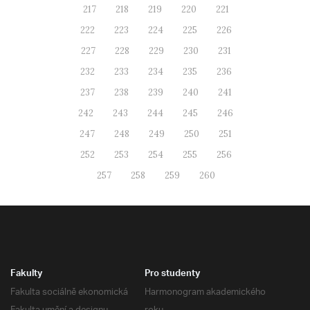
217
218
219
220
221
222
223
224
225
226
227
228
229
230
231
232
233
234
235
236
237
238
239
240
241
242
243
244
245
246
247
248
249
250
251
252
253
254
255
256
257
258
259
260
Fakulty
Pro studenty
Fakulta sociálně ekonomická
Harmonogram akademického