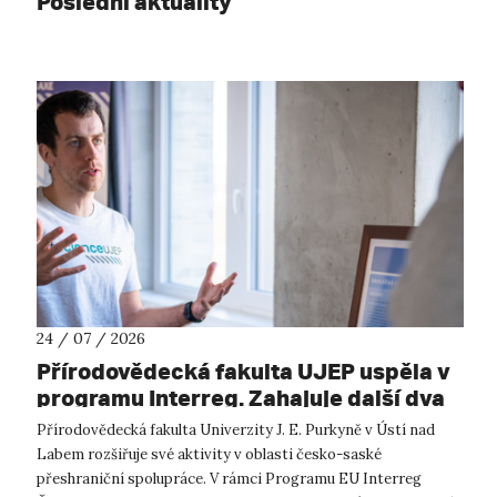
Poslední aktuality
24 / 07 / 2026
Přírodovědecká fakulta UJEP uspěla v
programu Interreg. Zahajuje další dva
přeshraniční projekty se saskými
Přírodovědecká fakulta Univerzity J. E. Purkyně v Ústí nad
partnery
Labem rozšiřuje své aktivity v oblasti česko-saské
přeshraniční spolupráce. V rámci Programu EU Interreg