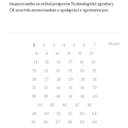
financovaného se státní podporou Technologické agentury
ČR, uzavřela memorandum o spolupráci s Agenturou pro
podporu podnikání a investic CzechInve...
Starší
1
2
3
4
5
6
7
8
9
10
11
12
13
14
15
16
17
18
19
20
21
22
23
24
25
26
27
28
29
30
31
32
33
34
35
36
37
38
39
40
41
42
43
44
45
46
47
48
49
50
51
52
53
54
55
56
57
58
59
60