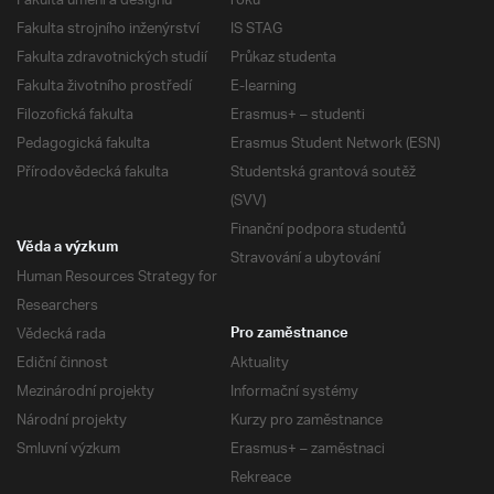
Fakulta umění a designu
roku
Fakulta strojního inženýrství
IS STAG
Fakulta zdravotnických studií
Průkaz studenta
Fakulta životního prostředí
E-learning
Filozofická fakulta
Erasmus+ – studenti
Pedagogická fakulta
Erasmus Student Network (ESN)
Přírodovědecká fakulta
Studentská grantová soutěž
(SVV)
Finanční podpora studentů
Věda a výzkum
Stravování a ubytování
Human Resources Strategy for
Researchers
Vědecká rada
Pro zaměstnance
Ediční činnost
Aktuality
Mezinárodní projekty
Informační systémy
Národní projekty
Kurzy pro zaměstnance
Smluvní výzkum
Erasmus+ – zaměstnaci
Rekreace