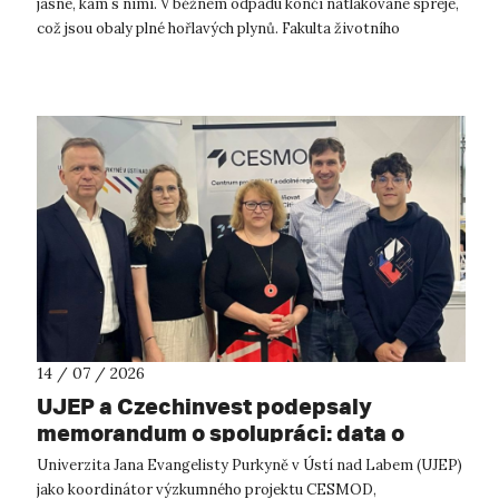
jasné, kam s nimi. V běžném odpadu končí natlakované spreje,
což jsou obaly plné hořlavých plynů. Fakulta životního
prostředí UJ...
14 / 07 / 2026
UJEP a Czechinvest podepsaly
memorandum o spolupráci: data o
podnikatelském prostředí posílí
Univerzita Jana Evangelisty Purkyně v Ústí nad Labem (UJEP)
výzkum CESMOD
jako koordinátor výzkumného projektu CESMOD,