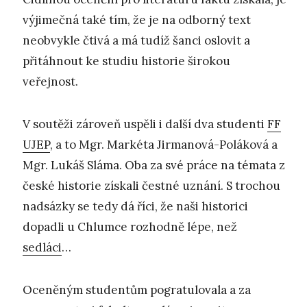
výjimečná také tím, že je na odborný text
neobvykle čtivá a má tudíž šanci oslovit a
přitáhnout ke studiu historie širokou
veřejnost.
V soutěži zároveň uspěli i další dva studenti
FF
UJEP
, a to Mgr. Markéta Jirmanová-Poláková a
Mgr. Lukáš Sláma. Oba za své práce na témata z
české historie získali čestné uznání. S trochou
nadsázky se tedy dá říci, že naši historici
dopadli u Chlumce rozhodně lépe, než
sedláci
…
Oceněným studentům pogratulovala a za