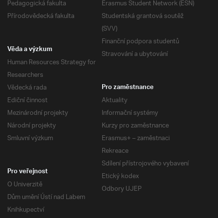
Pedagogická fakulta
Erasmus Student Network (ESN)
Přírodovědecká fakulta
Studentská grantová soutěž
(SVV)
Finanční podpora studentů
Věda a výzkum
Stravování a ubytování
Human Resources Strategy for
Researchers
Vědecká rada
Pro zaměstnance
Ediční činnost
Aktuality
Mezinárodní projekty
Informační systémy
Národní projekty
Kurzy pro zaměstnance
Smluvní výzkum
Erasmus+ – zaměstnaci
Rekreace
Sdílení přístrojového vybavení
Pro veřejnost
Etický kodex
O Univerzitě
Odbory UJEP
Dům umění Ústí nad Labem
Knihkupectví