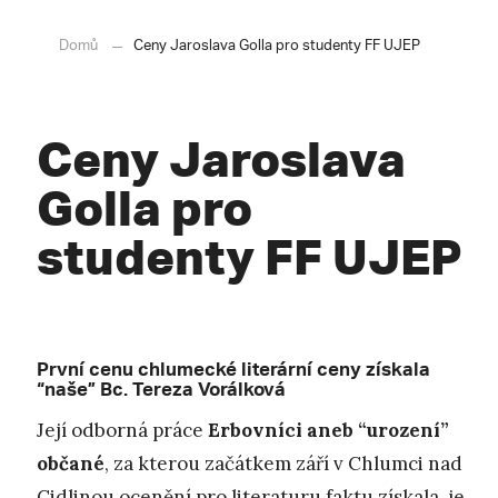
Domů
Ceny Jaroslava Golla pro studenty FF UJEP
Ceny Jaroslava
Golla pro
studenty FF UJEP
První cenu chlumecké literární ceny získala
“naše” Bc. Tereza Vorálková
Její odborná práce
Erbovníci aneb “urození”
občané
, za kterou začátkem září v Chlumci nad
Cidlinou ocenění pro literaturu faktu získala, je