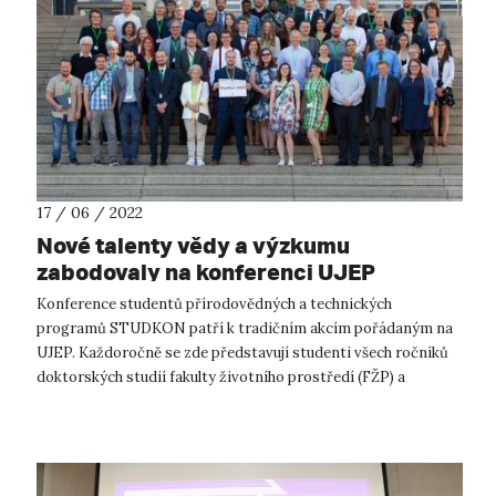
17 / 06 / 2022
Nové talenty vědy a výzkumu
zabodovaly na konferenci UJEP
Konference studentů přírodovědných a technických
programů STUDKON patří k tradičním akcím pořádaným na
UJEP. Každoročně se zde představují studenti všech ročníků
doktorských studií fakulty životního prostředí (FŽP) a
přírodovědecké fakulty (PřF) a před...