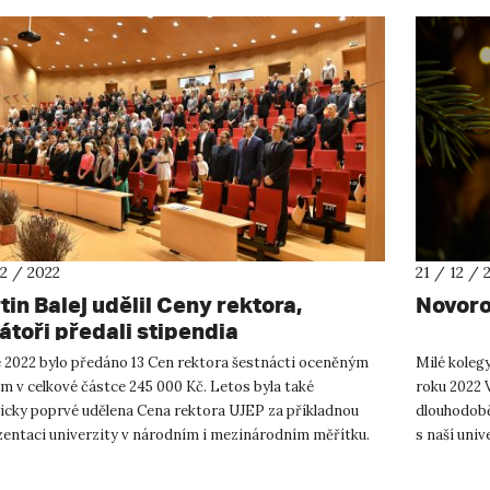
12 / 2022
21 / 12 / 
tin Balej udělil Ceny rektora,
Novoro
átoři předali stipendia
e 2022 bylo předáno 13 Cen rektora šestnácti oceněným
Milé kolegy
m v celkové částce 245 000 Kč. Letos byla také
roku 2022 
ricky poprvé udělena Cena rektora UJEP za příkladnou
dlouhodobě,
zentaci univerzity v národním i mezinárodním měřítku.
s naší univ
l ji, shodou okoln...
...