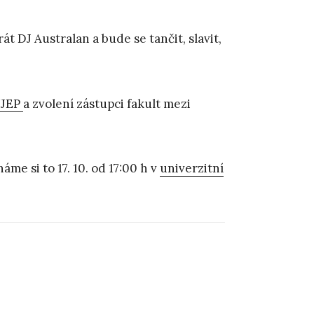
rát DJ Australan a bude se tančit, slavit,
UJEP
a zvolení zástupci fakult mezi
me si to 17. 10. od 17:00 h v
univerzitní