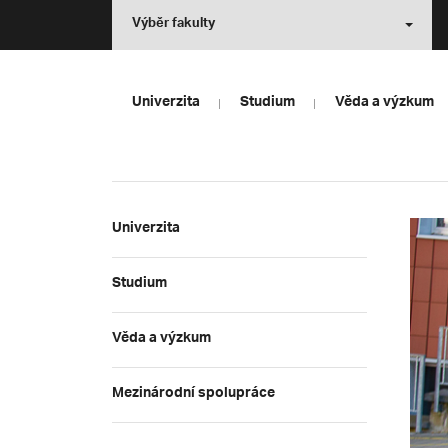
Výběr fakulty
Univerzita
Studium
Věda a výzkum
Univerzita
Studium
Věda a výzkum
Mezinárodní spolupráce