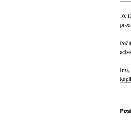
10. 
pros
Počí
sebo
Inu,
kapl
Pos