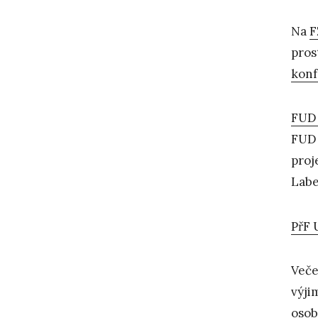
Na
F
pros
konf
FUD
FUD 
proj
Lab
PřF 
Veče
výji
osob