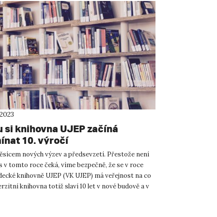
 2023
u si knihovna UJEP začíná
ínat 10. výročí
ěsícem nových výzev a předsevzetí. Přestože není
ás v tomto roce čeká, víme bezpečně, že se v roce
decké knihovně UJEP (VK UJEP) má veřejnost na co
erzitní knihovna totiž slaví 10 let v nové budově a v