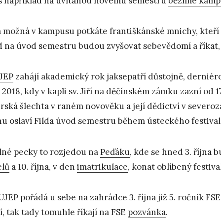
 například na uvítanou novému semestru
běžíme kamp
a možná v kampusu potkáte františkánské mnichy, kteří
 na úvod semestru budou zvyšovat sebevědomí a říkat,
JEP
zahájí akademický rok jaksepatří důstojně, derniér
9. 2018, kdy v kapli sv. Jiří na děčínském zámku zazní od 
rská šlechta v raném novověku a její dědictví v sever
u oslaví Filda úvod semestru během ústeckého festiva
lné pecky to rozjedou na
Peďáku
, kde se hned 3. října 
elů
a 10. října, v den
imatrikulace
, konat oblíbený festiva
UJEP
pořádá u sebe na zahrádce 3. října již 5. ročník
FSE
í, tak tady tomuhle říkají na FSE
pozvánka
.