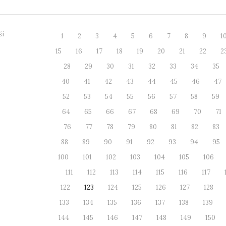
ší
1
2
3
4
5
6
7
8
9
1
15
16
17
18
19
20
21
22
2
28
29
30
31
32
33
34
35
40
41
42
43
44
45
46
47
52
53
54
55
56
57
58
59
64
65
66
67
68
69
70
71
76
77
78
79
80
81
82
83
88
89
90
91
92
93
94
95
100
101
102
103
104
105
106
111
112
113
114
115
116
117
122
123
124
125
126
127
128
133
134
135
136
137
138
139
144
145
146
147
148
149
150