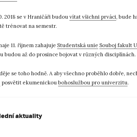
10. 2018 se v Hraničáři budou
vítat všichni prváci
, bude h
tě trénovat na semestr.
naje 11. říjnem zahajuje
Studentská unie
Souboj fakult 
u budou až do prosince bojovat v různých disciplínách.
 děje se toho hodně. A aby všechno proběhlo dobře, nechá
i
posvětit ekumenickou
bohoslužbou pro univerzitu
.
lední aktuality