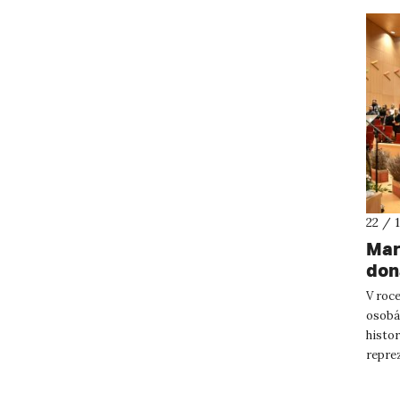
22 / 
Mar
don
V roc
osobá
histo
repre
Obdrže