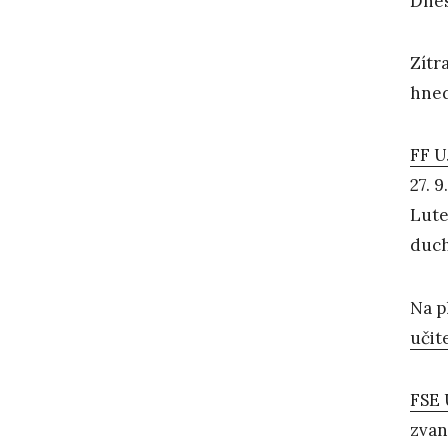
Dnes
Zítr
hned
FF U
27. 
Lute
duch
Na p
učit
FSE 
zvan