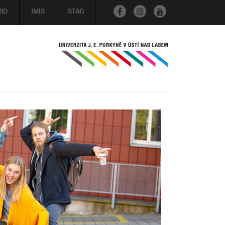
BD
IMIS
STAG