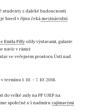
své studenty z daleké budoucnosti
je hned v říjnu čeká
mezinárodní
e Emila Filly
ožily výstavami, galaxie
se navíc v rámci
stav ve veřejném prostoru Ústí nad
v termínu 1. 10. – 7. 10. 2018.
st do velké auly na PF UJEP na
avíme společně s 5 nadmíru
zajímavými