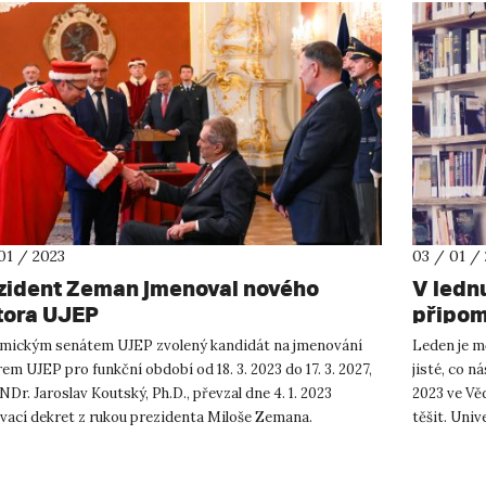
01 / 2023
03 / 01 /
zident Zeman jmenoval nového
V ledn
tora UJEP
připom
mickým senátem UJEP zvolený kandidát na jmenování
Leden je m
em UJEP pro funkční období od 18. 3. 2023 do 17. 3. 2027,
jisté, co n
NDr. Jaroslav Koutský, Ph.D., převzal dne 4. 1. 2023
2023 ve Vě
vací dekret z rukou prezidenta Miloše Zemana.
těšit. Univ
nosti naleznete z...
nové pod...