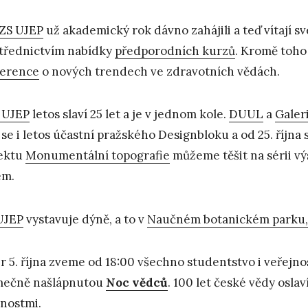
ZS UJEP
už akademický rok dávno zahájili a teď vítají 
třednictvím nabídky
předporodních kurzů
. Kromě toho 
erence
o nových trendech ve zdravotních vědách.
 UJEP
letos slaví 25 let a je v jednom kole.
DUUL
a
Galeri
se i letos účastní pražského Designbloku a od 25. října 
ektu
Monumentální topografie
můžeme těšit na sérii vý
em.
UJEP
vystavuje dýně, a to v
Naučném botanickém parku,
r 5. října zveme od 18:00 všechno studentstvo i veřejno
mečně našlápnutou
Noc vědců
. 100 let české vědy osl
nostmi
.