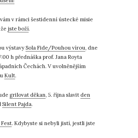
usem!
 vám v rámci šestidenní ústecké misie
 že
jste boží
.
ou výstavy
Sola Fide/Pouhou vírou
, dne
17:00 h přednáška prof. Jana Royta
ozápadních Čechách. V uvolněnějším
lu
Kult
.
bude
grilovat děkan
, 5. října slavit
den
l
Silent Pajda
.
 Fest
. Kdybyste si nebyli jistí, jestli jste