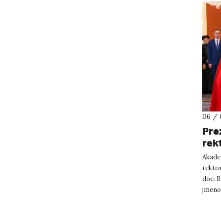
06 / 
Pre
rek
Akade
rektor
doc. R
jmeno
Podrob