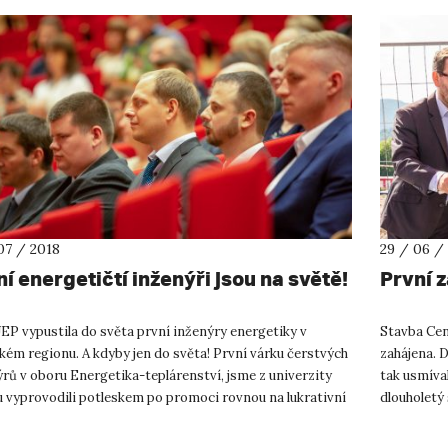
07 / 2018
29 / 06 /
í energetičtí inženýři jsou na světě!
První 
EP vypustila do světa první inženýry energetiky v
Stavba Cen
ém regionu. A kdyby jen do světa! První várku čerstvých
zahájena. D
rů v oboru Energetika-teplárenství, jsme z univerzity
tak usmíval
u vyprovodili potleskem po promoci rovnou na lukrativní
dlouholetý
e fir...
že si p...