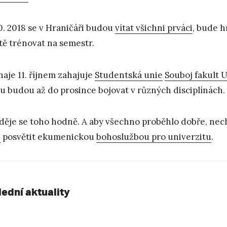
10. 2018 se v Hraničáři budou
vítat všichni prváci
, bude h
tě trénovat na semestr.
naje 11. říjnem zahajuje
Studentská unie
Souboj fakult 
u budou až do prosince bojovat v různých disciplínách.
 děje se toho hodně. A aby všechno proběhlo dobře, nechá
i
posvětit ekumenickou
bohoslužbou pro univerzitu
.
lední aktuality