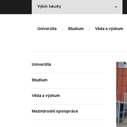
Výběr fakulty
Univerzita
Studium
Věda a výzkum
Univerzita
Studium
Věda a výzkum
Mezinárodní spolupráce