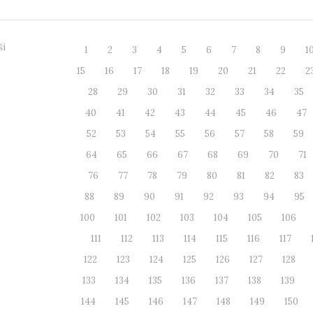
ší
1
2
3
4
5
6
7
8
9
1
15
16
17
18
19
20
21
22
2
28
29
30
31
32
33
34
35
40
41
42
43
44
45
46
47
52
53
54
55
56
57
58
59
64
65
66
67
68
69
70
71
76
77
78
79
80
81
82
83
88
89
90
91
92
93
94
95
100
101
102
103
104
105
106
111
112
113
114
115
116
117
122
123
124
125
126
127
128
133
134
135
136
137
138
139
144
145
146
147
148
149
150