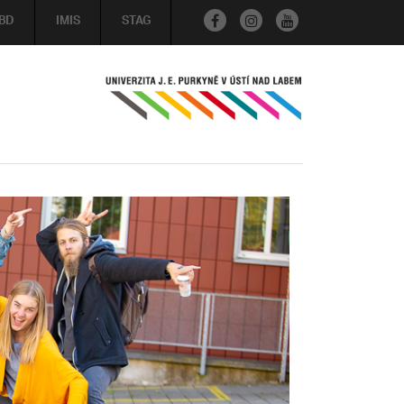
BD
IMIS
STAG