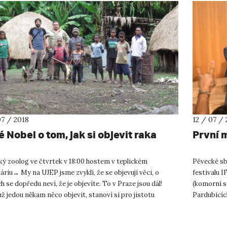
07 / 2018
12 / 07 / 
 Nobel o tom, jak si objevit raka
První 
ý zoolog ve čtvrtek v 18:00 hostem v teplickém
Pěvecké sb
áriu→ My na UJEP jsme zvyklí, že se objevují věci, o
festivalu 
h se dopředu neví, že je objevíte. To v Praze jsou dál!
(komorní s
ž jedou někam něco objevit, stanoví si pro jistotu
Pardubicích
u, co by to mě...
protože to 