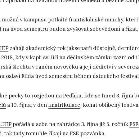
 například na uvítanou novému semestru
běžíme kamp
a možná v kampusu potkáte františkánské mnichy, kteří
 na úvod semestru budou zvyšovat sebevědomí a říkat,
JEP
zahájí akademický rok jaksepatří důstojně, derniér
9. 2018, kdy v kapli sv. Jiří na děčínském zámku zazní od 
rská šlechta v raném novověku a její dědictví v sever
u oslaví Filda úvod semestru během ústeckého festiva
lné pecky to rozjedou na
Peďáku
, kde se hned 3. října 
elů
a 10. října, v den
imatrikulace
, konat oblíbený festiva
UJEP
pořádá u sebe na zahrádce 3. října již 5. ročník
FSE
í, tak tady tomuhle říkají na FSE
pozvánka
.