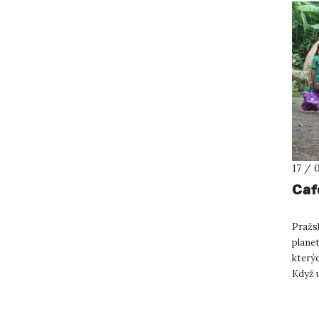
17 / 
Café
Pražsk
planet
kterýc
Když u
dopřed