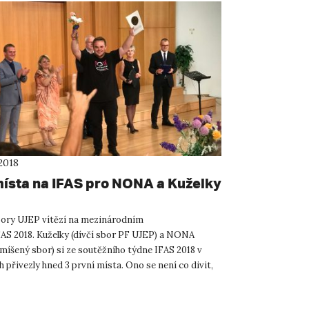
2018
místa na IFAS pro NONA a Kuželky
ory UJEP vítězí na mezinárodním
IFAS 2018. Kuželky (dívčí sbor PF UJEP) a NONA
míšený sbor) si ze soutěžního týdne IFAS 2018 v
 přivezly hned 3 první místa. Ono se není co divit,
oba sbory dostaly od...