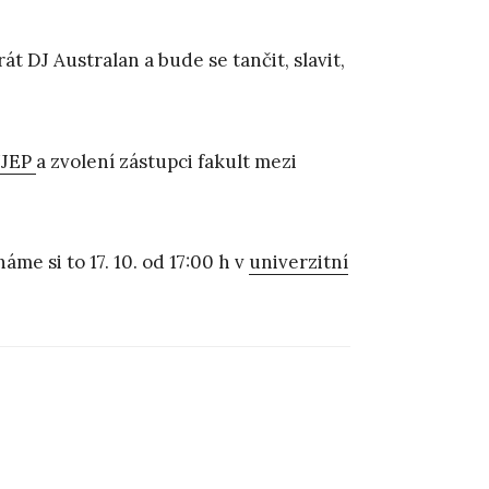
rát DJ Australan a bude se tančit, slavit,
UJEP
a zvolení zástupci fakult mezi
me si to 17. 10. od 17:00 h v
univerzitní