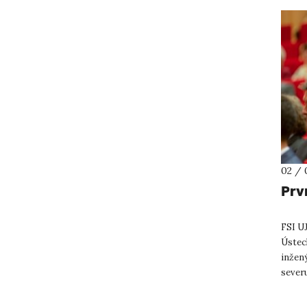
02 / 
Prvn
FSI UJ
Ústeck
inžený
sever
místa v