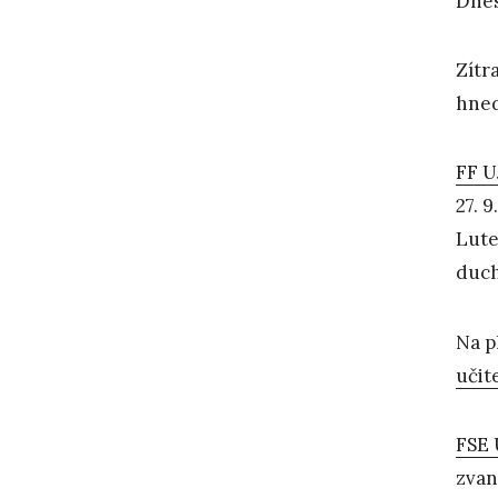
Dnes
Zítr
hned
FF U
27. 
Lute
duch
Na p
učit
FSE 
zvan