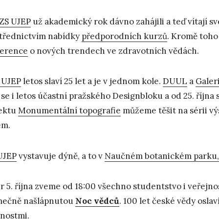
ZS UJEP
už akademický rok dávno zahájili a teď vítají 
třednictvím nabídky
předporodních kurzů
. Kromě toho 
erence
o nových trendech ve zdravotních vědách.
 UJEP
letos slaví 25 let a je v jednom kole.
DUUL
a
Galeri
se i letos účastní pražského Designbloku a od 25. října 
ektu
Monumentální topografie
můžeme těšit na sérii vý
em.
UJEP
vystavuje dýně, a to v
Naučném botanickém parku,
r 5. října zveme od 18:00 všechno studentstvo i veřejno
mečně našlápnutou
Noc vědců
. 100 let české vědy osl
nostmi
.