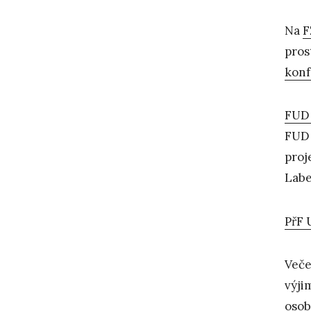
Na
F
pros
konf
FUD
FUD 
proj
Lab
PřF 
Veče
výji
osob