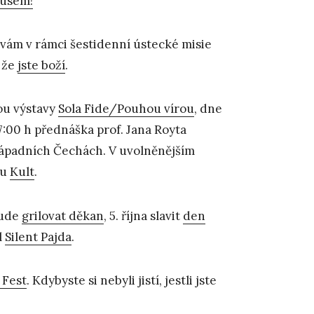
usem!
 vám v rámci šestidenní ústecké misie
 že
jste boží
.
ou výstavy
Sola Fide/Pouhou vírou
, dne
17:00 h přednáška prof. Jana Royta
ozápadních Čechách. V uvolněnějším
lu
Kult
.
bude
grilovat děkan
, 5. října slavit
den
l
Silent Pajda
.
 Fest
. Kdybyste si nebyli jistí, jestli jste