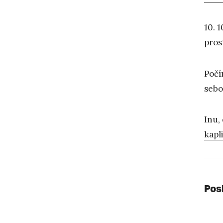
10. 
pros
Počí
sebo
Inu,
kapl
Pos