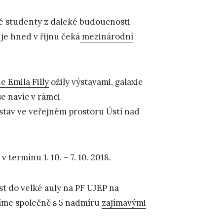
své studenty z daleké budoucnosti
je hned v říjnu čeká
mezinárodní
e Emila Filly
ožily výstavami, galaxie
se navíc v rámci
stav ve veřejném prostoru Ústí nad
v termínu 1. 10. – 7. 10. 2018.
st do velké auly na PF UJEP na
avíme společně s 5 nadmíru
zajímavými