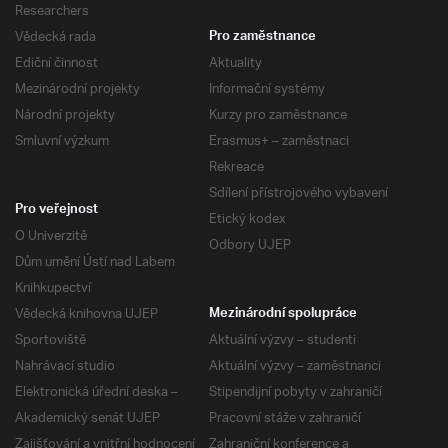
Researchers
Vědecká rada
Pro zaměstnance
Ediční činnost
Aktuality
Mezinárodní projekty
Informační systémy
Národní projekty
Kurzy pro zaměstnance
Smluvní výzkum
Erasmus+ – zaměstnaci
Rekreace
Sdílení přístrojového vybavení
Pro veřejnost
Etický kodex
O Univerzitě
Odbory UJEP
Dům umění Ústí nad Labem
Knihkupectví
Vědecká knihovna UJEP
Mezinárodní spolupráce
Sportoviště
Aktuální výzvy – studenti
Nahrávací studio
Aktuální výzvy – zaměstnanci
Elektronická úřední deska –
Stipendijní pobyty v zahraničí
Akademický senát UJEP
Pracovní stáže v zahraničí
Zajišťování a vnitřní hodnocení
Zahraniční konference a