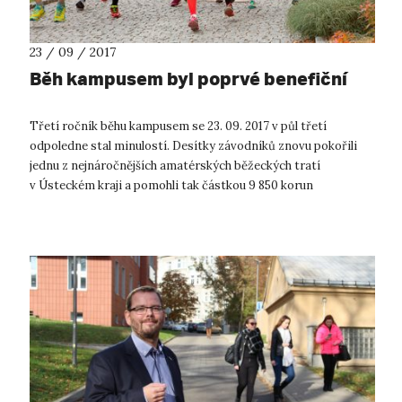
23 / 09 / 2017
Běh kampusem byl poprvé benefiční
Třetí ročník běhu kampusem se 23. 09. 2017 v půl třetí
odpoledne stal minulostí. Desítky závodníků znovu pokořili
jednu z nejnáročnějších amatérských běžeckých tratí
v Ústeckém kraji a pomohli tak částkou 9 850 korun
humanitární organizaci Lékaři bez...