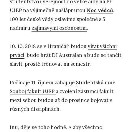
studentstvo i veřejnost do velké auly na PF
UJEP na výjimečně našlápnutou
Noc vědců
.
100 let české vědy oslavíme společně s 5
nadmíru
zajímavými osobnostmi
.
10. 10. 2018 se v Hraničáři budou
vítat všichni
prváci
, bude hrát DJ Australan a bude se tančit,
slavit, prostě trénovat na semestr.
Počínaje 11. říjnem zahajuje
Studentská unie
Souboj fakult UJEP
a zvolení zástupci fakult
mezi sebou budou až do prosince bojovat v
různých disciplínách.
Inu, děje se toho hodně. A aby všechno