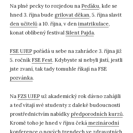
Na plné pecky to rozjedou na
Peďáku
, kde se
hned 3. října bude
grilovat děkan
, 5. října slavit
den učitelů
a 10. října, v den
imatrikulace
,
konat oblíbený festival
Silent Pajda
.
FSE UJEP
pořádá u sebe na zahrádce 3. října již
5. ročník
FSE Fest
. Kdybyste si nebyli jistí, jestli
jste zvaní, tak tady tomuhle říkají na FSE
pozvánka
.
Na
FZS UJEP
už akademický rok dávno zahájili
a teď vítají své studenty z daleké budoucnosti
prostřednictvím nabídky
předporodních kurzů
.
Kromě toho je hned v říjnu čeká
mezinárodní
konference
o nových trendech ve zdravotních