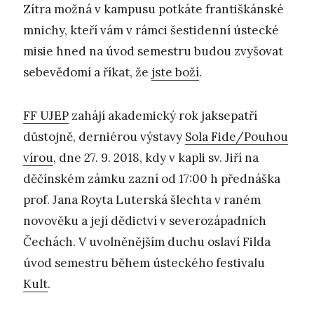
Zítra možná v kampusu potkáte františkánské
mnichy, kteří vám v rámci šestidenní ústecké
misie hned na úvod semestru budou zvyšovat
sebevědomí a říkat, že
jste boží
.
FF UJEP
zahájí akademický rok jaksepatří
důstojně, derniérou výstavy
Sola Fide/Pouhou
vírou
, dne 27. 9. 2018, kdy v kapli sv. Jiří na
děčínském zámku zazní od 17:00 h přednáška
prof. Jana Royta Luterská šlechta v raném
novověku a její dědictví v severozápadních
Čechách. V uvolněnějším duchu oslaví Filda
úvod semestru během ústeckého festivalu
Kult
.