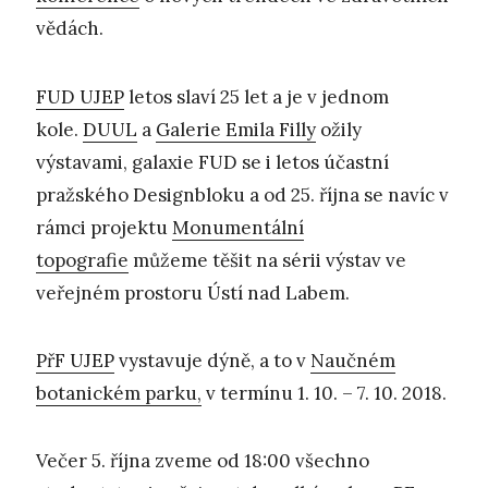
vědách.
FUD UJEP
letos slaví 25 let a je v jednom
kole.
DUUL
a
Galerie Emila Filly
ožily
výstavami, galaxie FUD se i letos účastní
pražského Designbloku a od 25. října se navíc v
rámci projektu
Monumentální
topografie
můžeme těšit na sérii výstav ve
veřejném prostoru Ústí nad Labem.
PřF UJEP
vystavuje dýně, a to v
Naučném
botanickém parku,
v termínu 1. 10. – 7. 10. 2018.
Večer 5. října zveme od 18:00 všechno