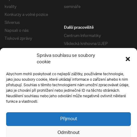
kvality
semináře
Konkurzy a volné pozice
Silverius
Další pracoviště
Napsali o nás
Centrum Informatiky
Tiskové zprávy
Vědecká knihovna UJEP
Správa kolejí a menz
Správa souhlasu se soubory
Univerzitní centrum podpory
Pro absolventy
cookie
Klub absolventů
Abychom mohli poskytovat co nejlepší zážitky, používáme technologie,
Silverius
jako jsou soubory cookie, které ukládají informace o zařízení a/nebo k nim
Pro uchazeče
přistupují. Souhlas s těmito technologiemi nám umožní zpracovávat údaje,
Přijímací řízení
jako je chování při prohlížení nebo jedinečné ID na těchto stránkách.
Neudělení souhlasu nebo jeho odvolání může negativně ovlivnit některé
E-prihlaska
Ochrana soukromí
funkce a vlastnosti.
Podmínky přijímacího řízení
Přípravné kurzy
Přijmout
Odmítnout