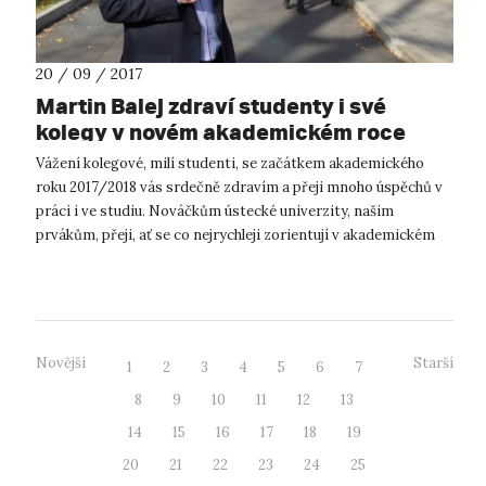
20 / 09 / 2017
Martin Balej zdraví studenty i své
kolegy v novém akademickém roce
Vážení kolegové, milí studenti, se začátkem akademického
roku 2017/2018 vás srdečně zdravím a přeji mnoho úspěchů v
práci i ve studiu. Nováčkům ústecké univerzity, našim
prvákům, přeji, ať se co nejrychleji zorientují v akademickém
světě, studijn...
Novější
Starší
1
2
3
4
5
6
7
8
9
10
11
12
13
14
15
16
17
18
19
20
21
22
23
24
25