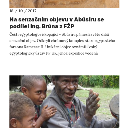
18 / 10 / 2017
Na senzačním objevu v Abúsíru se
podílel Ing. Brůna z FŽP
Čeští egyptologové kopající v Abúsíru přinesli světu další
senzační objev. Odkryli chrámový komplex staroegyptského
faraona Ramesse II. Unikátní objev oznámil Český
egyptologický ústav FF UK, jehož expedice vedená
Miroslavem Bártou působila v české ...