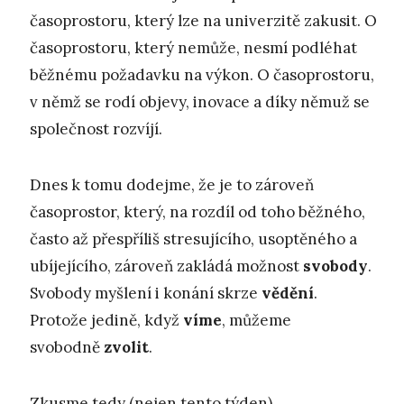
časoprostoru, který lze na univerzitě zakusit. O
časoprostoru, který nemůže, nesmí podléhat
běžnému požadavku na výkon. O časoprostoru,
v němž se rodí objevy, inovace a díky němuž se
společnost rozvíjí.
Dnes k tomu dodejme, že je to zároveň
časoprostor, který, na rozdíl od toho běžného,
často až přespříliš stresujícího, usoptěného a
ubíjejícího, zároveň zakládá možnost
svobody
.
Svobody myšlení i konání skrze
vědění
.
Protože jedině, když
víme
, můžeme
svobodně
zvolit
.
Zkusme tedy (nejen tento týden)