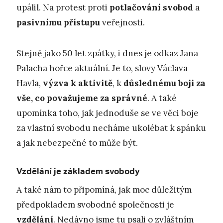
upálil. Na protest proti
potlačování svobod
a
pasivnímu přístupu
veřejnosti.
Stejně jako 50 let zpátky, i dnes je odkaz Jana
Palacha hořce aktuální. Je to, slovy Václava
Havla,
výzva k aktivitě
, k
důslednému boji za
vše, co považujeme za správné
. A také
upomínka toho, jak jednoduše se ve věci boje
za vlastní svobodu necháme ukolébat k spánku
a jak nebezpečné to může být.
Vzdělání je základem svobody
A také nám to připomíná, jak moc důležitým
předpokladem svobodné společnosti je
vzdělání
. Nedávno jsme tu psali o zvláštním