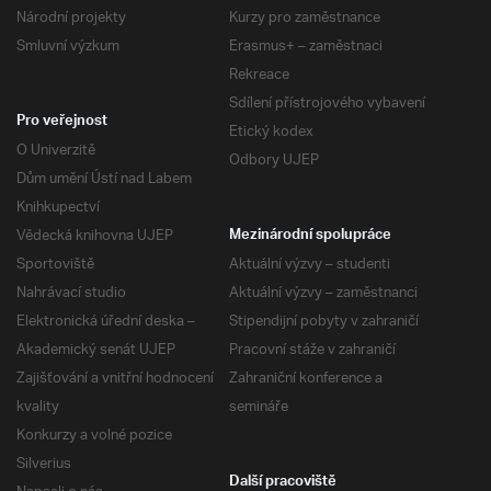
Národní projekty
Kurzy pro zaměstnance
Smluvní výzkum
Erasmus+ – zaměstnaci
Rekreace
Sdílení přístrojového vybavení
Pro veřejnost
Etický kodex
O Univerzitě
Odbory UJEP
Dům umění Ústí nad Labem
Knihkupectví
Vědecká knihovna UJEP
Mezinárodní spolupráce
Sportoviště
Aktuální výzvy – studenti
Nahrávací studio
Aktuální výzvy – zaměstnanci
Elektronická úřední deska –
Stipendijní pobyty v zahraničí
Akademický senát UJEP
Pracovní stáže v zahraničí
Zajišťování a vnitřní hodnocení
Zahraniční konference a
kvality
semináře
Konkurzy a volné pozice
Silverius
Další pracoviště