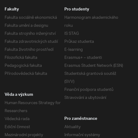
Fakulty
Pro studenty
Fakulta sociálně ekonomická
Harmonogram akademického
Fakulta umění a designu
roku
Fakulta strojního inženýrství
IS STAG
Fakulta zdravotnických studií
Průkaz studenta
Fakulta životního prostředí
E-learning
Filozofická fakulta
Erasmus+ – studenti
Pedagogická fakulta
Erasmus Student Network (ESN)
Přírodovědecká fakulta
Studentská grantová soutěž
(SVV)
Finanční podpora studentů
Věda a výzkum
Stravování a ubytování
Human Resources Strategy for
Researchers
Vědecká rada
Pro zaměstnance
Ediční činnost
Aktuality
Mezinárodní projekty
Informační systémy