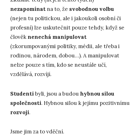
nezapomínat
na to, že
svobodnou volbu
(nejen tu politickou, ale i jakoukoli osobní či
profesní) lze uskutečnit pouze tehdy, když se
člověk
nenechá manipulovat
(zkorumpovanými politiky, médii, ale třeba i
rodinou, národem, dobou…). A manipulovat
nelze pouze s tím, kdo se neustále učí,
vzdělává, rozvíjí.
Studenti
byli, jsou a budou
hybnou silou
společnosti
. Hybnou silou k jejímu pozitivnímu
rozvoji
.
Jsme jim za to vděční.