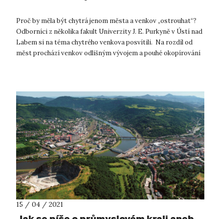
Proč by měla být chytrá jenom města a venkov „ostrouhat“?
Odborníci z několika fakult Univerzity J. E. Purkyně v Ústí nad
Labem si na téma chytrého venkova posvítili. Na rozdíl od
měst prochází venkov odlišným vývojem a pouhé okopírování
použití „s...
15 / 04 / 2021
Jak se píše o průmyslovém kraji aneb