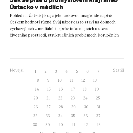
Ústecko v médiích
Pohled na Ústecký kraj a jeho celkovou image lidé napříč
Českem hodnotí různě. Svůj názor často staví na dojmech
vycházejících z mediálních zpráv informujících o stavu
životního prostředí, strukturálních problémech, korupčních
kauzách či vedlejších vli...
Novější
Starší
1
2
3
4
5
6
7
8
9
10
11
12
13
14
15
16
17
18
19
20
21
22
23
24
25
26
27
28
29
30
31
32
33
34
35
36
37
38
39
40
41
42
43