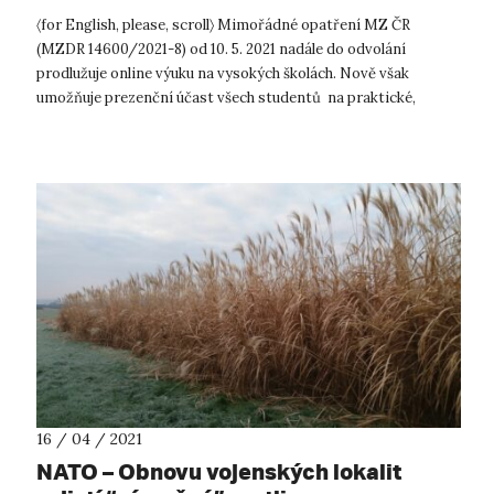
〈for English, please, scroll〉 Mimořádné opatření MZ ČR
(MZDR 14600/2021-8) od 10. 5. 2021 nadále do odvolání
prodlužuje online výuku na vysokých školách. Nově však
umožňuje prezenční účast všech studentů na praktické,
laboratorní, experimentální a um...
16 / 04 / 2021
NATO – Obnovu vojenských lokalit