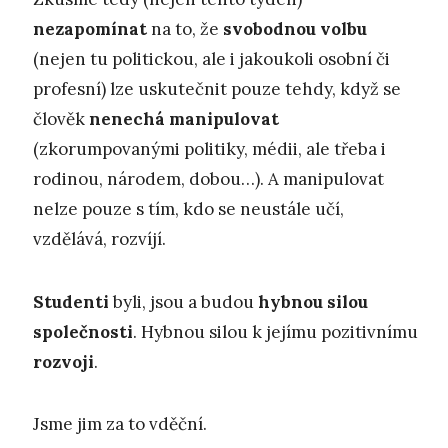
nezapomínat
na to, že
svobodnou volbu
(nejen tu politickou, ale i jakoukoli osobní či
profesní) lze uskutečnit pouze tehdy, když se
člověk
nenechá manipulovat
(zkorumpovanými politiky, médii, ale třeba i
rodinou, národem, dobou…). A manipulovat
nelze pouze s tím, kdo se neustále učí,
vzdělává, rozvíjí.
Studenti
byli, jsou a budou
hybnou silou
společnosti
. Hybnou silou k jejímu pozitivnímu
rozvoji
.
Jsme jim za to vděční.