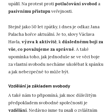
upálil. Na protest proti
potlačování svobod
a
pasivnímu přístupu
veřejnosti.
Stejně jako 50 let zpátky, i dnes je odkaz Jana
Palacha hořce aktuální. Je to, slovy Václava
Havla,
výzva k aktivitě
, k
důslednému boji za
vše, co považujeme za správné
. A také
upomínka toho, jak jednoduše se ve věci boje
za vlastní svobodu necháme ukolébat k spánku
a jak nebezpečné to může být.
Vzdělání je základem svobody
A také nám to připomíná, jak moc důležitým
předpokladem svobodné společnosti je
vzdělání
. Nedávno jsme tu psali o zvláštním