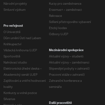
Národní projekty
Kurzy pro zaměstnance
Smluvní výzkum
Erasmus+ – zaměstnaci
Rekreace
Sdílení přístrojového vybavení
Pro veřejnost
Etický kodex
O Univerzitě
Odbory UJEP
Dům umění Ústí nad Labem
Knihkupectví
Vědecká knihovna UJEP
Mezinárodní spolupráce
Sportoviště
Aktuální výzvy – studenti
Nahrávací studio
Aktuální výzvy – zaměstnanci
Elektronická úřední deska –
Stipendijní pobyty v zahraničí
Akademický senát UJEP
Pracovní stáže v zahraničí
Zajišťování a vnitřní hodnocení
Zahraniční konference a
kvality
semináře
Konkurzy a volné pozice
Silverius
Další pracoviště