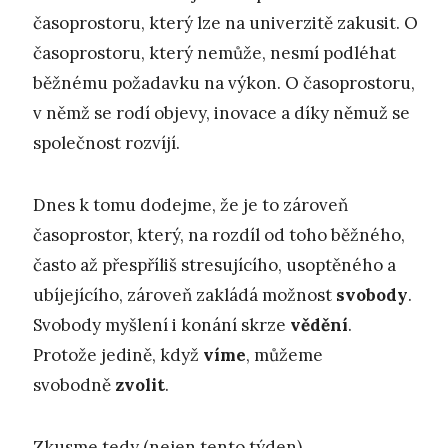
časoprostoru, který lze na univerzitě zakusit. O
časoprostoru, který nemůže, nesmí podléhat
běžnému požadavku na výkon. O časoprostoru,
v němž se rodí objevy, inovace a díky němuž se
společnost rozvíjí.
Dnes k tomu dodejme, že je to zároveň
časoprostor, který, na rozdíl od toho běžného,
často až přespříliš stresujícího, usoptěného a
ubíjejícího, zároveň zakládá možnost
svobody
.
Svobody myšlení i konání skrze
vědění
.
Protože jedině, když
víme
, můžeme
svobodně
zvolit
.
Zkusme tedy (nejen tento týden)