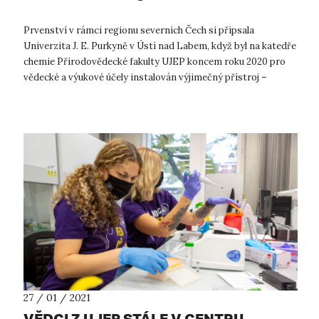
Prvenství v rámci regionu severních Čech si připsala
Univerzita J. E. Purkyně v Ústí nad Labem, když byl na katedře
chemie Přírodovědecké fakulty UJEP koncem roku 2020 pro
vědecké a výukové účely instalován výjimečný přístroj –
spektrometr nukleární ma...
27 / 01 / 2021
VĚDCI Z UJEP STÁLE V CENTRU