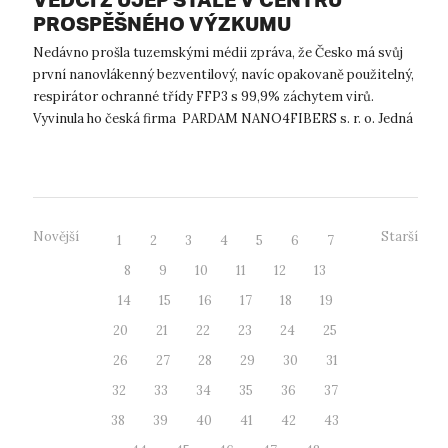
PROSPĚŠNÉHO VÝZKUMU
Nedávno prošla tuzemskými médii zpráva, že Česko má svůj
první nanovlákenný bezventilový, navíc opakovaně použitelný,
respirátor ochranné třídy FFP3 s 99,9% záchytem virů.
Vyvinula ho česká firma PARDAM NANO4FIBERS s. r. o. Jedná
se o jeden z nejbe...
Novější
Starší
1
2
3
4
5
6
7
8
9
10
11
12
13
14
15
16
17
18
19
20
21
22
23
24
25
26
27
28
29
30
31
32
33
34
35
36
37
38
39
40
41
42
43