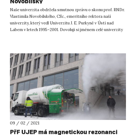
Novobilský
Naše univerzita obdržela smutnou zprávu o skonu prof. RNDr.
Vlastimila Novobilského, CSc., emeritního rektora naší
univerzity, který vedl Univerzitu J. E. Purkyně v Ústí nad
Labem v letech 1995–2001. Dovoluji si jménem celé univerzity
vyzdvihnout hodno...
09 / 02 / 2021
PřF UJEP má magnetickou rezonanci