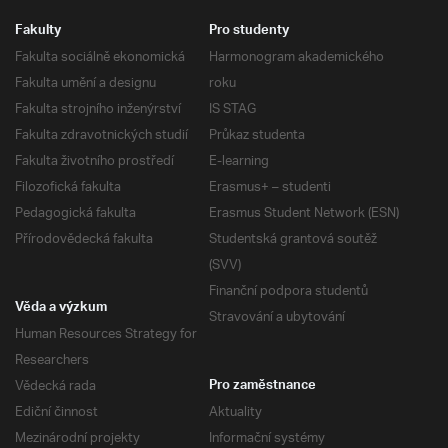
Fakulty
Pro studenty
Fakulta sociálně ekonomická
Harmonogram akademického
Fakulta umění a designu
roku
Fakulta strojního inženýrství
IS STAG
Fakulta zdravotnických studií
Průkaz studenta
Fakulta životního prostředí
E-learning
Filozofická fakulta
Erasmus+ – studenti
Pedagogická fakulta
Erasmus Student Network (ESN)
Přírodovědecká fakulta
Studentská grantová soutěž
(SVV)
Finanční podpora studentů
Věda a výzkum
Stravování a ubytování
Human Resources Strategy for
Researchers
Vědecká rada
Pro zaměstnance
Ediční činnost
Aktuality
Mezinárodní projekty
Informační systémy