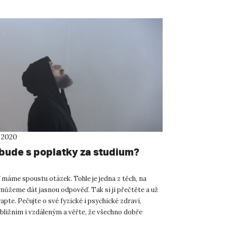
 2020
 bude s poplatky za studium?
 máme spoustu otázek. Tohle je jedna z těch, na
můžeme dát jasnou odpověď. Tak si ji přečtěte a už
apte. Pečujte o své fyzické i psychické zdraví,
bližním i vzdáleným a věřte, že všechno dobře
souvi...