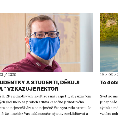
03 / 2020
19 / 03 /
UDENTKY A STUDENTI, DĚKUJI
To dob
,“ VZKAZUJE REKTOR
 UJEP i jednotlivých fakult se snaží zajistit, aby uzavření
Svět se mě
ých škol mělo na průběh studia každého jednotlivého
je napořád.
ta co nejmenší vliv a co nejméně Vás vystavilo stresu. Je
týdnů a mě
sné, že mnohé z Vás může současný stav zneklidňovat a
vzhůru noha