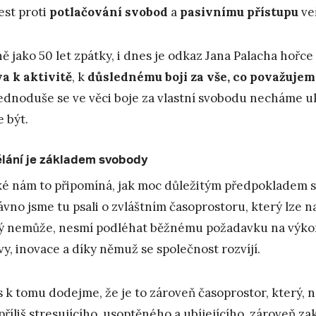
est proti
potlačování svobod
a
pasivnímu přístupu
ve
ně jako 50 let zpátky, i dnes je odkaz Jana Palacha hořce 
a k aktivitě
, k
důslednému boji za vše, co považujem
jednoduše se ve věci boje za vlastní svobodu necháme u
 být.
lání je základem svobody
ké nám to připomíná, jak moc důležitým předpokladem 
vno jsme tu psali o zvláštním časoprostoru, který lze n
ý nemůže, nesmí podléhat běžnému požadavku na výkon.
vy, inovace a díky němuž se společnost rozvíjí.
 k tomu dodejme, že je to zároveň časoprostor, který, n
příliš stresujícího, usoptěného a ubíjejícího, zároveň 