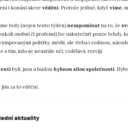
ení i konání skrze
vědění
. Protože jedině, když
víme
, 
me tedy (nejen tento týden)
nezapomínat
na to, že
sv
koukoli osobní či profesní) lze uskutečnit pouze tehdy, 
rumpovanými politiky, médii, ale třeba i rodinou, náro
e s tím, kdo se neustále učí, vzdělává, rozvíjí.
enti
byli, jsou a budou
hybnou silou společnosti
. Hyb
 jim za to vděční.
lední aktuality