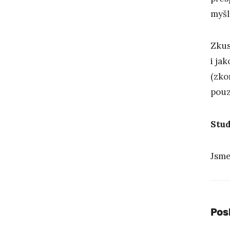
myšl
Zkus
i ja
(zko
pouz
Stud
Jsme
Pos