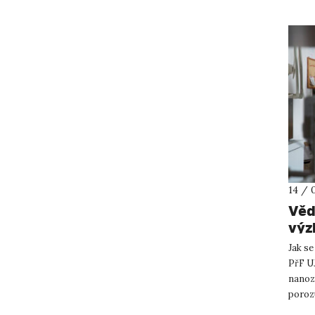
14 / 
Věd
výz
Jak s
PřF U
nanoz
porozu
zpraco