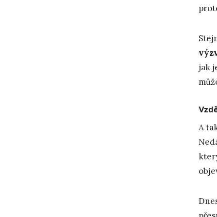
prot
Stej
výzv
jak 
může
Vzdě
A ta
Nedá
kter
obje
Dnes
přes