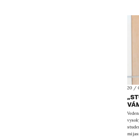
20 / 
„ST
VÁM
Vedení
vysok
studen
mi ja