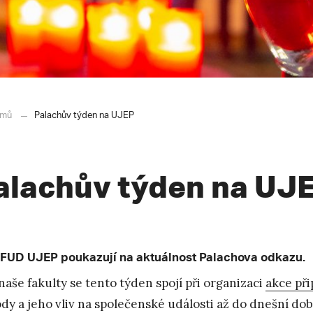
mů
Palachův týden na UJEP
alachův týden na UJ
 FUD UJEP poukazují na aktuálnost Palachova odkazu.
naše fakulty se tento týden spojí při organizaci
akce při
dy a jeho vliv na společenské události až do dnešní doby. 