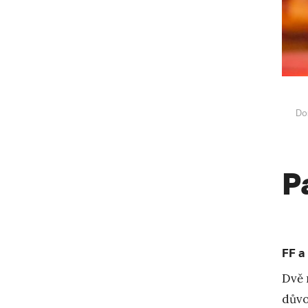
Do
P
FF a
Dvě 
důvo