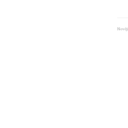
vyv...
Nověj