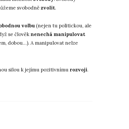
můžeme svobodně
zvolit
.
obodnou volbu
(nejen tu politickou, ale
když se člověk
nenechá manipulovat
dem, dobou…). A manipulovat nelze
nou silou k jejímu pozitivnímu
rozvoji
.