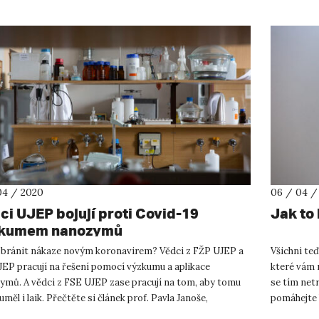
04 / 2020
06 / 04 /
ci UJEP bojují proti Covid-19
Jak to
kumem nanozymů
e bránit nákaze novým koronavirem? Vědci z FŽP UJEP a
Všichni teď
JEP pracují na řešení pomocí výzkumu a aplikace
které vám 
ymů. A vědci z FSE UJEP zase pracují na tom, aby tomu
se tím netr
měl i laik. Přečtěte si článek prof. Pavla Janoše,
pomáhejte 
vaný do laikům ...
dopadne! V 