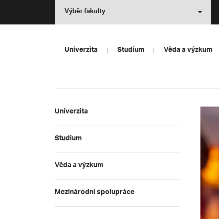
Výběr fakulty
Univerzita
Studium
Věda a výzkum
Univerzita
Studium
Věda a výzkum
Mezinárodní spolupráce