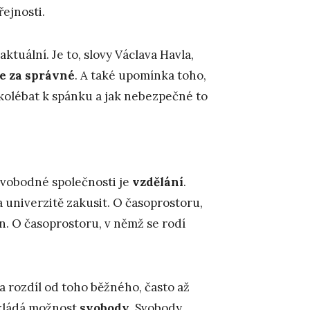
řejnosti.
aktuální. Je to, slovy Václava Havla,
e za správné
. A také upomínka toho,
kolébat k spánku a jak nebezpečné to
svobodné společnosti je
vzdělání
.
a univerzitě zakusit. O časoprostoru,
 O časoprostoru, v němž se rodí
a rozdíl od toho běžného, často až
zakládá možnost
svobody
. Svobody