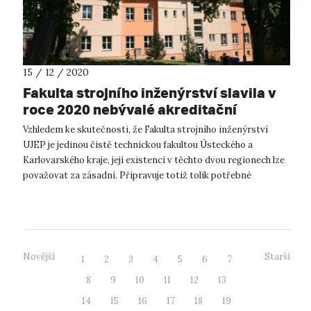
15 / 12 / 2020
Fakulta strojního inženýrství slavila v
roce 2020 nebývalé akreditační
úspěchy
Vzhledem ke skutečnosti, že Fakulta strojního inženýrství
UJEP je jedinou čistě technickou fakultou Ústeckého a
Karlovarského kraje, její existenci v těchto dvou regionech lze
považovat za zásadní. Připravuje totiž tolik potřebné
absolventy technického...
Novější
Starší
1
2
3
4
5
6
7
8
9
10
11
12
13
14
15
16
17
18
19