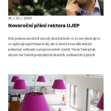
16 / 12 / 2020
Novoroční přání rektora UJEP
Kdo jednou navštívil závody dračích lodí, ví, že nevyhrávají ti,
co oplývají největšími svaly, ale ti, kteří svou sílu dokáží
jednotně, sehraně a stoprocentně využít. Všem Vám přeji,
abyste na Vašich pomyslných dračích, rodinných či jiných
lodích pá...