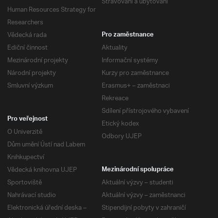
Stravování a ubytování
Human Resources Strategy for
Researchers
Vědecká rada
Pro zaměstnance
Ediční činnost
Aktuality
Mezinárodní projekty
Informační systémy
Národní projekty
Kurzy pro zaměstnance
Smluvní výzkum
Erasmus+ – zaměstnaci
Rekreace
Sdílení přístrojového vybavení
Pro veřejnost
Etický kodex
O Univerzitě
Odbory UJEP
Dům umění Ústí nad Labem
Knihkupectví
Vědecká knihovna UJEP
Mezinárodní spolupráce
Sportoviště
Aktuální výzvy – studenti
Nahrávací studio
Aktuální výzvy – zaměstnanci
Elektronická úřední deska –
Stipendijní pobyty v zahraničí