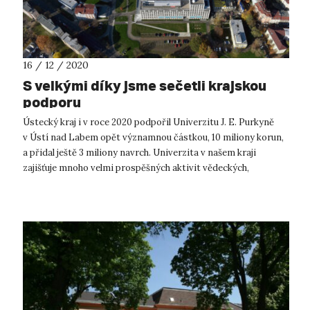
16 / 12 / 2020
S velkými díky jsme sečetli krajskou
podporu
Ústecký kraj i v roce 2020 podpořil Univerzitu J. E. Purkyně
v Ústí nad Labem opět významnou částkou, 10 miliony korun,
a přidal ještě 3 miliony navrch. Univerzita v našem kraji
zajišťuje mnoho velmi prospěšných aktivit vědeckých,
uměleckých, tvůrčí...